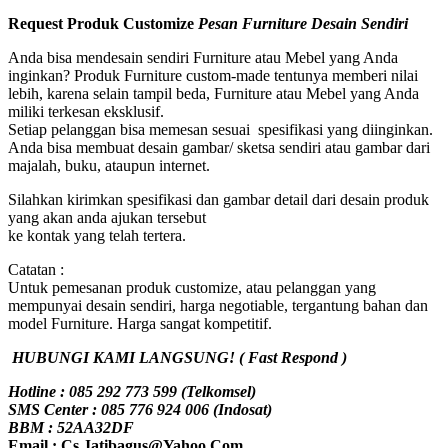
Request Produk Customize
Pesan Furniture Desain Sendiri
Anda bisa mendesain sendiri Furniture atau Mebel yang Anda
inginkan? Produk Furniture custom-made tentunya memberi nilai
lebih, karena selain tampil beda, Furniture atau Mebel yang Anda
miliki terkesan eksklusif.
Setiap pelanggan bisa memesan sesuai spesifikasi yang diinginkan.
Anda bisa membuat desain gambar/ sketsa sendiri atau gambar dari
majalah, buku, ataupun internet.
Silahkan kirimkan spesifikasi dan gambar detail dari desain produk
yang akan anda ajukan tersebut
ke kontak yang telah tertera.
Catatan :
Untuk pemesanan produk customize, atau pelanggan yang
mempunyai desain sendiri, harga negotiable, tergantung bahan dan
model Furniture. Harga sangat kompetitif.
HUBUNGI KAMI LANGSUNG! ( Fast Respond )
Hotline : 085 292 773 599 (Telkomsel)
SMS Center : 085 776 924 006 (Indosat)
BBM : 52AA32DF
Email : Cs.Jatibagus@Yahoo.Com