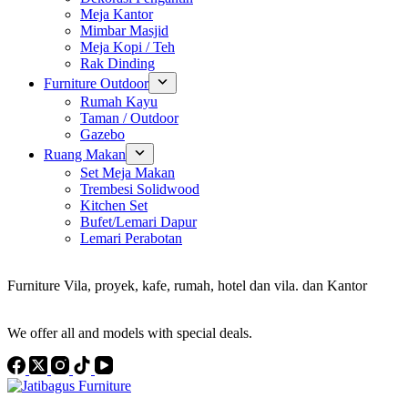
Meja Kantor
Mimbar Masjid
Meja Kopi / Teh
Rak Dinding
Furniture Outdoor
Rumah Kayu
Taman / Outdoor
Gazebo
Ruang Makan
Set Meja Makan
Trembesi Solidwood
Kitchen Set
Bufet/Lemari Dapur
Lemari Perabotan
Konsultan Interior Design
Furniture Vila, proyek, kafe, rumah, hotel dan vila. dan Kantor
Discover the Best Furniture Choices for Your Project
We offer all and models with special deals.