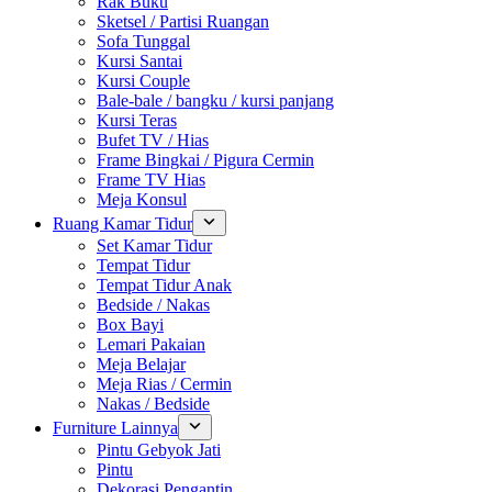
Rak Buku
Sketsel / Partisi Ruangan
Sofa Tunggal
Kursi Santai
Kursi Couple
Bale-bale / bangku / kursi panjang
Kursi Teras
Bufet TV / Hias
Frame Bingkai / Pigura Cermin
Frame TV Hias
Meja Konsul
Ruang Kamar Tidur
Set Kamar Tidur
Tempat Tidur
Tempat Tidur Anak
Bedside / Nakas
Box Bayi
Lemari Pakaian
Meja Belajar
Meja Rias / Cermin
Nakas / Bedside
Furniture Lainnya
Pintu Gebyok Jati
Pintu
Dekorasi Pengantin