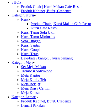
SHOP
Produk Chair | Kursi Makan Cafe Resto
Produk Kabinet, Bufet, Credenza
Kategori Kursi
Kursi
Produk Chair | Kursi Makan Cafe Resto
Kursi Cafe Resto
Kursi Tamu Sofa Ukir
Kursi Tamu Minimalis
Sofa Tunggal
Kursi Santai
Kursi Couple
Kursi Teras
Bale-bale / bangku / kursi panjang
Kategori Meja
Set Meja Makan
Trembesi Solidwood
Meja Kantor
Meja Kopi / Teh
Meja Belajar
Meja Rias / Cermin
Meja Konsul
Kategori Lemari
Produk Kabinet, Bufet, Credenza
Lemari Pakaian