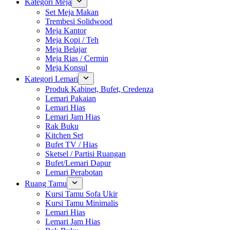
Kategori Meja
Set Meja Makan
Trembesi Solidwood
Meja Kantor
Meja Kopi / Teh
Meja Belajar
Meja Rias / Cermin
Meja Konsul
Kategori Lemari
Produk Kabinet, Bufet, Credenza
Lemari Pakaian
Lemari Hias
Lemari Jam Hias
Rak Buku
Kitchen Set
Bufet TV / Hias
Sketsel / Partisi Ruangan
Bufet/Lemari Dapur
Lemari Perabotan
Ruang Tamu
Kursi Tamu Sofa Ukir
Kursi Tamu Minimalis
Lemari Hias
Lemari Jam Hias