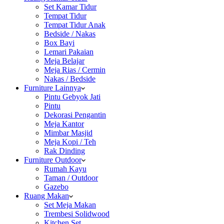
Set Kamar Tidur
Tempat Tidur
Tempat Tidur Anak
Bedside / Nakas
Box Bayi
Lemari Pakaian
Meja Belajar
Meja Rias / Cermin
Nakas / Bedside
Furniture Lainnya
Pintu Gebyok Jati
Pintu
Dekorasi Pengantin
Meja Kantor
Mimbar Masjid
Meja Kopi / Teh
Rak Dinding
Furniture Outdoor
Rumah Kayu
Taman / Outdoor
Gazebo
Ruang Makan
Set Meja Makan
Trembesi Solidwood
Kitchen Set