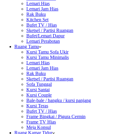
Lemari Hias
Lemari Jam Hias
Rak Buku
Kitchen Set
Bufet TV / Hias
Sketsel / Partisi Ruangan
Bufet/Lemari Dapur
Lemari Perabotan
Ruang Tamu
Kursi Tamu Sofa Ukir
Kursi Tamu Minimalis
Lemari Hias
Lemari Jam Hias
Rak Buku
Sketsel / Partisi Ruangan
Sofa Tunggal
Kursi Santai
Kursi Couple
Bale-bale / bangku / kursi panjang
Kursi Teras
Bufet TV / Hias
Frame Bingkai / Pigura Cermin
Frame TV Hias
Meja Konsul
Ruang Kamar Tidur