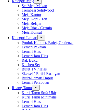
Kategori Meja
Set Meja Makan
Trembesi Solidwood
Meja Kantor
Meja Kopi / Teh
Meja Belajar
Meja Rias / Cermin
Meja Konsul
Kategori Lemari
Produk Kabinet, Bufet, Credenza
Lemari Pakaian
Lemari Hias
Lemari Jam Hias
Rak Buku
Kitchen Set
Bufet TV / Hias
Sketsel / Partisi Ruangan
Bufet/Lemari Dapur
Lemari Perabotan
Ruang Tamu
Kursi Tamu Sofa Ukir
Kursi Tamu Minimalis
Lemari Hias
Lemari Jam Hias