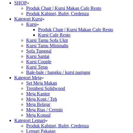
SHOP
Produk Chair | Kursi Makan Cafe Resto
Produk Kabinet, Bufet, Credenza
Kategori Kursi
Kursi
Produk Chair | Kursi Makan Cafe Resto
Kursi Cafe Resto
Kursi Tamu Sofa Ukir
Kursi Tamu Minimalis
Sofa Tunggal
Kursi Santai
Kursi Couple
Kursi Teras
Bale-bale / bangku / kursi panjang
Kategori Meja
Set Meja Makan
Trembesi Solidwood
Meja Kantor
Meja Kopi / Teh
Meja Belajar
Meja Rias / Cermin
Meja Konsul
Kategori Lemari
Produk Kabinet, Bufet, Credenza
Lemari Pakaian