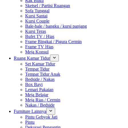
Rak Buku
Sketsel / Partisi Ruangan
Sofa Tunggal
Kursi Santai
Kursi Couple
Bale-bale / bangku / kursi panjang
Kursi Teras
Bufet TV / Hias
Frame Bingkai / Pigura Cermin
Frame TV Hias
Meja Konsul
Ruang Kamar Tidur
Set Kamar Tidur
Tempat Tidur
Tempat Tidur Anak
Bedside / Nakas
Box Bayi
Lemari Pakaian
Meja Belajar
Meja Rias / Cermin
Nakas / Bedside
Furniture Lainnya
Pintu Gebyok Jati
Pintu
Dekorasi Pengantin