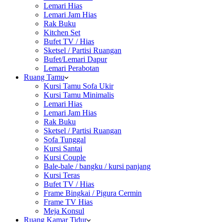
Lemari Hias
Lemari Jam Hias
Rak Buku
Kitchen Set
Bufet TV / Hias
Sketsel / Partisi Ruangan
Bufet/Lemari Dapur
Lemari Perabotan
Ruang Tamu
Kursi Tamu Sofa Ukir
Kursi Tamu Minimalis
Lemari Hias
Lemari Jam Hias
Rak Buku
Sketsel / Partisi Ruangan
Sofa Tunggal
Kursi Santai
Kursi Couple
Bale-bale / bangku / kursi panjang
Kursi Teras
Bufet TV / Hias
Frame Bingkai / Pigura Cermin
Frame TV Hias
Meja Konsul
Ruang Kamar Tidur