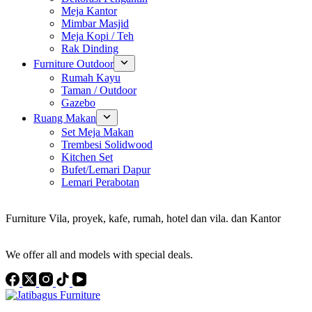
Meja Kantor
Mimbar Masjid
Meja Kopi / Teh
Rak Dinding
Furniture Outdoor
Rumah Kayu
Taman / Outdoor
Gazebo
Ruang Makan
Set Meja Makan
Trembesi Solidwood
Kitchen Set
Bufet/Lemari Dapur
Lemari Perabotan
Konsultan Interior Design
Furniture Vila, proyek, kafe, rumah, hotel dan vila. dan Kantor
Discover the Best Furniture Choices for Your Project
We offer all and models with special deals.