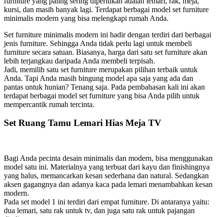
furniture yang paling sering diperlukan adalah lemari, rak, meja,
kursi, dan masih banyak lagi. Terdapat berbagai model set furniture
minimalis modern yang bisa melengkapi rumah Anda.
Set furniture minimalis modern ini hadir dengan terdiri dari berbagai
jenis furniture. Sehingga Anda tidak perlu lagi untuk membeli
furniture secara satuan. Biasanya, harga dari satu set furniture akan
lebih terjangkau daripada Anda membeli terpisah.
Jadi, memilih satu set furniture merupakan pilihan terbaik untuk
Anda. Tapi Anda masih bingung model apa saja yang ada dan
pantas untuk hunian? Tenang saja. Pada pembahasan kali ini akan
terdapat berbagai model set furniture yang bisa Anda pilih untuk
mempercantik rumah tercinta.
Set Ruang Tamu Lemari Hias Meja TV
Bagi Anda pecinta desain minimalis dan modern, bisa menggunakan
model satu ini. Materialnya yang terbuat dari kayu dan finishingnya
yang halus, memancarkan kesan sederhana dan natural. Sedangkan
aksen gagangnya dan adanya kaca pada lemari menambahkan kesan
modern.
Pada set model 1 ini terdiri dari empat furniture. Di antaranya yaitu:
dua lemari, satu rak untuk tv, dan juga satu rak untuk pajangan