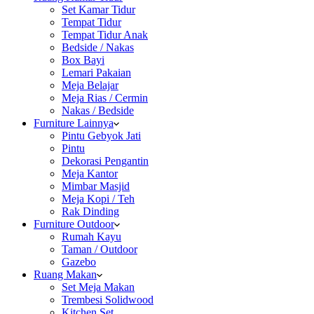
Set Kamar Tidur
Tempat Tidur
Tempat Tidur Anak
Bedside / Nakas
Box Bayi
Lemari Pakaian
Meja Belajar
Meja Rias / Cermin
Nakas / Bedside
Furniture Lainnya
Pintu Gebyok Jati
Pintu
Dekorasi Pengantin
Meja Kantor
Mimbar Masjid
Meja Kopi / Teh
Rak Dinding
Furniture Outdoor
Rumah Kayu
Taman / Outdoor
Gazebo
Ruang Makan
Set Meja Makan
Trembesi Solidwood
Kitchen Set