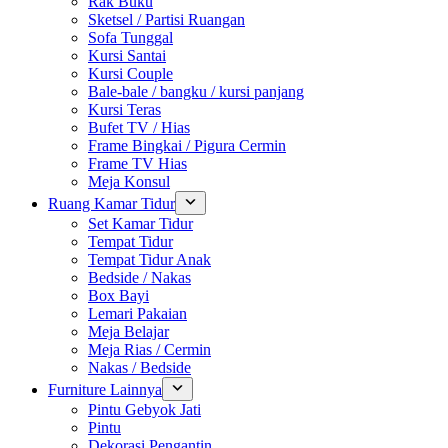
Rak Buku
Sketsel / Partisi Ruangan
Sofa Tunggal
Kursi Santai
Kursi Couple
Bale-bale / bangku / kursi panjang
Kursi Teras
Bufet TV / Hias
Frame Bingkai / Pigura Cermin
Frame TV Hias
Meja Konsul
Ruang Kamar Tidur
Set Kamar Tidur
Tempat Tidur
Tempat Tidur Anak
Bedside / Nakas
Box Bayi
Lemari Pakaian
Meja Belajar
Meja Rias / Cermin
Nakas / Bedside
Furniture Lainnya
Pintu Gebyok Jati
Pintu
Dekorasi Pengantin