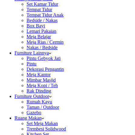
Set Kamar Tidur
Tempat Tidur
Tempat Tidur Anak
Bedside / Nakas
Box Bayi
Lemari Pakaian
Meja Belajar
Meja Rias / Cermin
Nakas / Bedside
Furniture Lainnya
Pintu Gebyok Jati
Pintu
Dekorasi Pengantin
Meja Kantor
Mimbar Masjid
Meja Kopi / Teh
Rak Dinding
Furniture Outdoor
Rumah Kayu
Taman / Outdoor
Gazebo
Ruang Makan
Set Meja Makan
Trembesi Solidwood
Kitchen Set