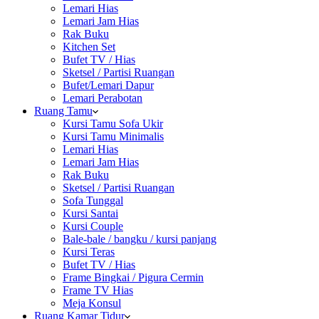
Lemari Hias
Lemari Jam Hias
Rak Buku
Kitchen Set
Bufet TV / Hias
Sketsel / Partisi Ruangan
Bufet/Lemari Dapur
Lemari Perabotan
Ruang Tamu
Kursi Tamu Sofa Ukir
Kursi Tamu Minimalis
Lemari Hias
Lemari Jam Hias
Rak Buku
Sketsel / Partisi Ruangan
Sofa Tunggal
Kursi Santai
Kursi Couple
Bale-bale / bangku / kursi panjang
Kursi Teras
Bufet TV / Hias
Frame Bingkai / Pigura Cermin
Frame TV Hias
Meja Konsul
Ruang Kamar Tidur