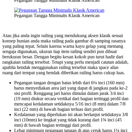
Pegangan Tangga Minimalis Klasik American
Pegangan Tangga Minimalis Klasik American
Atau jika anda ingin railing yang mendukung aksen klasik sesuai
konsep hunian anda maka railing pada gambar di samping rasanya
yang paling tepat. Selain karena warna kayu gelap yang memang
sengaja digunakan, ukuran tiap item railing sendiri pun dibuat
berukuran besar. Dengan begitu kesan kokoh pun turut hadir dari
rangkaian railing tersebut. Tetapi yang perlu menjadi catatan adalah,
apabila hendak menggunakan railing tersebut maka space alias
ruang dari tempat yang hendak diberikan railing harus cukup luas.
Pegangan tangan dengan batas lebih dari 6¼ inci (160 mm)
harus menyediakan area jari yang dapat di jangkau pada ke-2
sisi profil. Renggang jari harus dimulai dalam jarak 3/4 inci
(19 mm) diukur secara vertikal dari bagian tertinggi profil dan
mencapai kedalaman setidaknya 5/16 inci (8 mm) dalam 7/8
inci (22 mm) di bawah bagian terluas dari profil.
Kedalaman yang diperlukan ini akan berlanjut setidaknya 3/8
inci (10mm) ke tingkat yang tidak kurang dari 1¾ inci (45
mm) di bawah bagian tertinggi dari profil.
Lebar minimum pegangan tangan di atas ceruk harus 1¼ inci