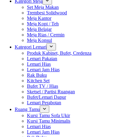
Kategori Meja
Set Meja Makan
Trembesi Solidwood
Meja Kantor
Meja Kopi / Teh
Meja Belajar
Meja Rias / Cermin
Meja Konsul
Kategori Lemari
Produk Kabinet, Bufet, Credenza
Lemari Pakaian
Lemari Hias
Lemari Jam Hias
Rak Buku
Kitchen Set
Bufet TV / Hias
Sketsel / Partisi Ruangan
Bufet/Lemari Dapur
Lemari Perabotan
Ruang Tamu
Kursi Tamu Sofa Ukir
Kursi Tamu Minimalis
Lemari Hias
Lemari Jam Hias