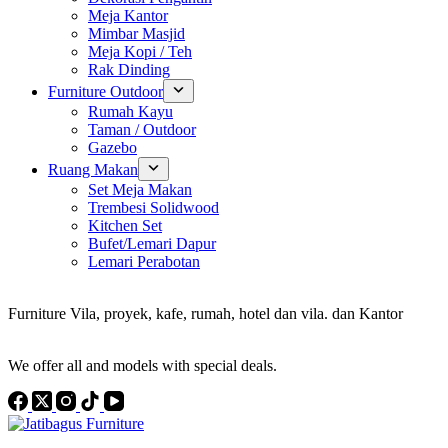
Meja Kantor
Mimbar Masjid
Meja Kopi / Teh
Rak Dinding
Furniture Outdoor
Rumah Kayu
Taman / Outdoor
Gazebo
Ruang Makan
Set Meja Makan
Trembesi Solidwood
Kitchen Set
Bufet/Lemari Dapur
Lemari Perabotan
Konsultan Interior Design
Furniture Vila, proyek, kafe, rumah, hotel dan vila. dan Kantor
Discover the Best Furniture Choices for Your Project
We offer all and models with special deals.