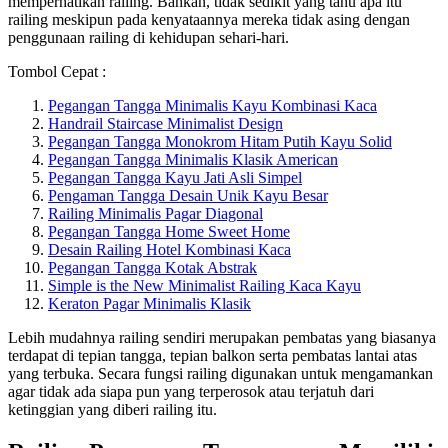
memperhatikan railing. Bahkan, tidak sedikit yang tahu apa itu
railing meskipun pada kenyataannya mereka tidak asing dengan
penggunaan railing di kehidupan sehari-hari.
Tombol Cepat :
Pegangan Tangga Minimalis Kayu Kombinasi Kaca
Handrail Staircase Minimalist Design
Pegangan Tangga Monokrom Hitam Putih Kayu Solid
Pegangan Tangga Minimalis Klasik American
Pegangan Tangga Kayu Jati Asli Simpel
Pengaman Tangga Desain Unik Kayu Besar
Railing Minimalis Pagar Diagonal
Pegangan Tangga Home Sweet Home
Desain Railing Hotel Kombinasi Kaca
Pegangan Tangga Kotak Abstrak
Simple is the New Minimalist Railing Kaca Kayu
Keraton Pagar Minimalis Klasik
Lebih mudahnya railing sendiri merupakan pembatas yang biasanya
terdapat di tepian tangga, tepian balkon serta pembatas lantai atas
yang terbuka. Secara fungsi railing digunakan untuk mengamankan
agar tidak ada siapa pun yang terperosok atau terjatuh dari
ketinggian yang diberi railing itu.