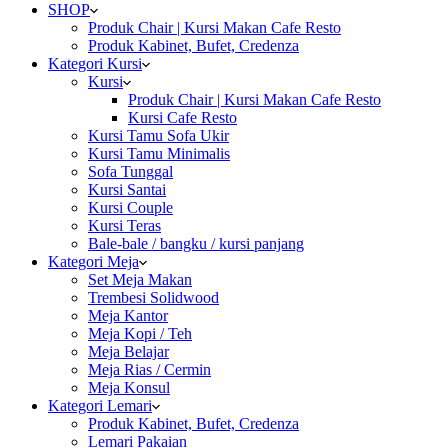
SHOP
Produk Chair | Kursi Makan Cafe Resto
Produk Kabinet, Bufet, Credenza
Kategori Kursi
Kursi
Produk Chair | Kursi Makan Cafe Resto
Kursi Cafe Resto
Kursi Tamu Sofa Ukir
Kursi Tamu Minimalis
Sofa Tunggal
Kursi Santai
Kursi Couple
Kursi Teras
Bale-bale / bangku / kursi panjang
Kategori Meja
Set Meja Makan
Trembesi Solidwood
Meja Kantor
Meja Kopi / Teh
Meja Belajar
Meja Rias / Cermin
Meja Konsul
Kategori Lemari
Produk Kabinet, Bufet, Credenza
Lemari Pakaian