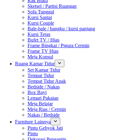
Rak Buku
Sketsel / Partisi Ruangan
Sofa Tunggal
Kursi Santai
Kursi Couple
Bale-bale / bangku / kursi panjang
Kursi Teras
Bufet TV / Hias
Frame Bingkai / Pigura Cermin
Frame TV Hias
Meja Konsul
Ruang Kamar Tidur
Set Kamar Tidur
Tempat Tidur
Tempat Tidur Anak
Bedside / Nakas
Box Bayi
Lemari Pakaian
Meja Belajar
Meja Rias / Cermin
Nakas / Bedside
Furniture Lainnya
Pintu Gebyok Jati
Pintu
Dekorasi Pengantin