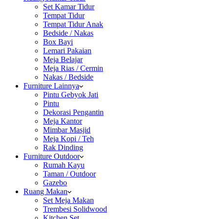
Set Kamar Tidur
Tempat Tidur
Tempat Tidur Anak
Bedside / Nakas
Box Bayi
Lemari Pakaian
Meja Belajar
Meja Rias / Cermin
Nakas / Bedside
Furniture Lainnya
Pintu Gebyok Jati
Pintu
Dekorasi Pengantin
Meja Kantor
Mimbar Masjid
Meja Kopi / Teh
Rak Dinding
Furniture Outdoor
Rumah Kayu
Taman / Outdoor
Gazebo
Ruang Makan
Set Meja Makan
Trembesi Solidwood
Kitchen Set