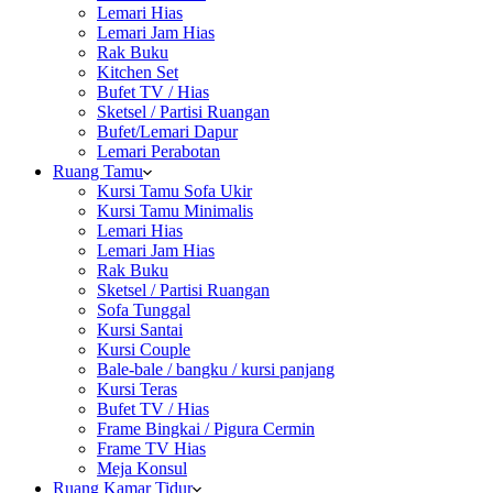
Lemari Hias
Lemari Jam Hias
Rak Buku
Kitchen Set
Bufet TV / Hias
Sketsel / Partisi Ruangan
Bufet/Lemari Dapur
Lemari Perabotan
Ruang Tamu
Kursi Tamu Sofa Ukir
Kursi Tamu Minimalis
Lemari Hias
Lemari Jam Hias
Rak Buku
Sketsel / Partisi Ruangan
Sofa Tunggal
Kursi Santai
Kursi Couple
Bale-bale / bangku / kursi panjang
Kursi Teras
Bufet TV / Hias
Frame Bingkai / Pigura Cermin
Frame TV Hias
Meja Konsul
Ruang Kamar Tidur