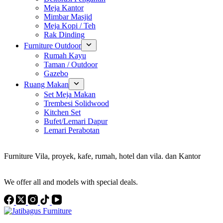
Meja Kantor
Mimbar Masjid
Meja Kopi / Teh
Rak Dinding
Furniture Outdoor
Rumah Kayu
Taman / Outdoor
Gazebo
Ruang Makan
Set Meja Makan
Trembesi Solidwood
Kitchen Set
Bufet/Lemari Dapur
Lemari Perabotan
Konsultan Interior Design
Furniture Vila, proyek, kafe, rumah, hotel dan vila. dan Kantor
Discover the Best Furniture Choices for Your Project
We offer all and models with special deals.