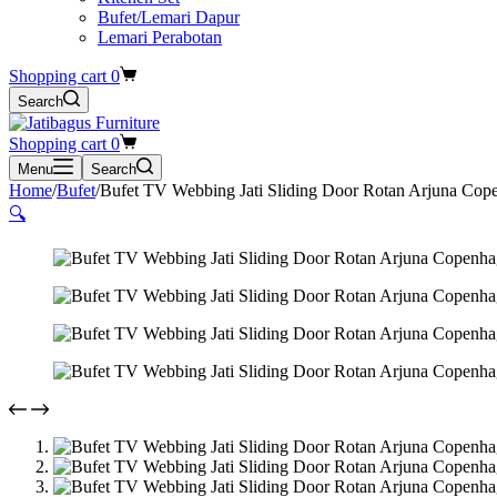
Bufet/Lemari Dapur
Lemari Perabotan
Shopping cart
0
Search
Shopping cart
0
Menu
Search
Home
/
Bufet
/
Bufet TV Webbing Jati Sliding Door Rotan Arjuna Cop
🔍