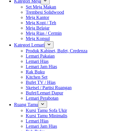
Kategori Meja
Set Meja Makan
Trembesi Solidwood
Meja Kantor
Meja Kopi / Teh
Meja Belajar
Meja Rias / Cermin
Meja Konsul
Kategori Lemari
Produk Kabinet, Bufet, Credenza
Lemari Pakaian
Lemari Hias
Lemari Jam Hias
Rak Buku
Kitchen Set
Bufet TV / Hias
Sketsel / Partisi Ruangan
Bufet/Lemari Dapur
Lemari Perabotan
Ruang Tamu
Kursi Tamu Sofa Ukir
Kursi Tamu Minimalis
Lemari Hias
Lemari Jam Hias