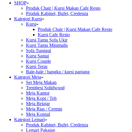
SHOP
Produk Chair | Kursi Makan Cafe Resto
Produk Kabinet, Bufet, Credenza
Kategori Kursi
Kursi
Produk Chair | Kursi Makan Cafe Resto
Kursi Cafe Resto
Kursi Tamu Sofa Ukir
Kursi Tamu Minimalis
Sofa Tunggal
Kursi Santai
Kursi Couple
Kursi Teras
Bale-bale / bangku / kursi panjang
Kategori Meja
Set Meja Makan
Trembesi Solidwood
Meja Kantor
Meja Kopi / Teh
Meja Belajar
Meja Rias / Cermin
Meja Konsul
Kategori Lemari
Produk Kabinet, Bufet, Credenza
Lemari Pakaian