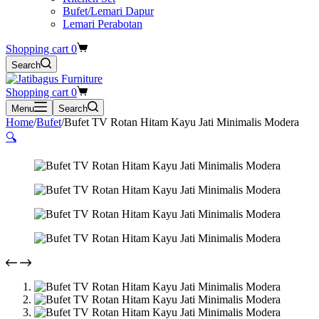
Bufet/Lemari Dapur
Lemari Perabotan
Shopping cart
0
Search
Shopping cart
0
Menu
Search
Home
/
Bufet
/
Bufet TV Rotan Hitam Kayu Jati Minimalis Modera
🔍