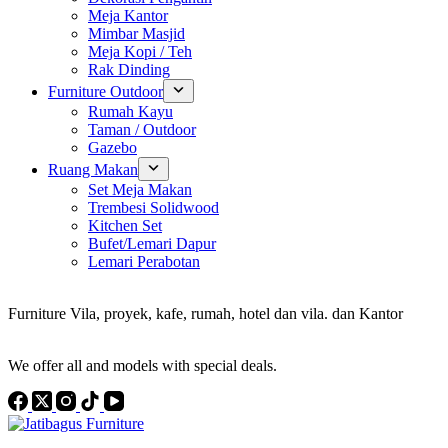
Meja Kantor
Mimbar Masjid
Meja Kopi / Teh
Rak Dinding
Furniture Outdoor
Rumah Kayu
Taman / Outdoor
Gazebo
Ruang Makan
Set Meja Makan
Trembesi Solidwood
Kitchen Set
Bufet/Lemari Dapur
Lemari Perabotan
Konsultan Interior Design
Furniture Vila, proyek, kafe, rumah, hotel dan vila. dan Kantor
Discover the Best Furniture Choices for Your Project
We offer all and models with special deals.