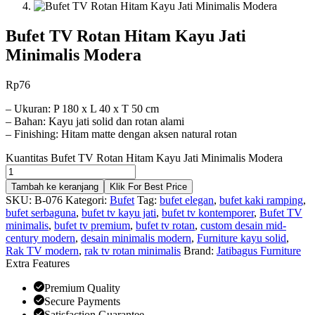
Bufet TV Rotan Hitam Kayu Jati
Minimalis Modera
Rp
76
– Ukuran: P 180 x L 40 x T 50 cm
– Bahan: Kayu jati solid dan rotan alami
– Finishing: Hitam matte dengan aksen natural rotan
Kuantitas Bufet TV Rotan Hitam Kayu Jati Minimalis Modera
Tambah ke keranjang
Klik For Best Price
SKU:
B-076
Kategori:
Bufet
Tag:
bufet elegan
,
bufet kaki ramping
,
bufet serbaguna
,
bufet tv kayu jati
,
bufet tv kontemporer
,
Bufet TV
minimalis
,
bufet tv premium
,
bufet tv rotan
,
custom desain mid-
century modern
,
desain minimalis modern
,
Furniture kayu solid
,
Rak TV modern
,
rak tv rotan minimalis
Brand:
Jatibagus Furniture
Extra Features
Premium Quality
Secure Payments
Satisfaction Guarantee