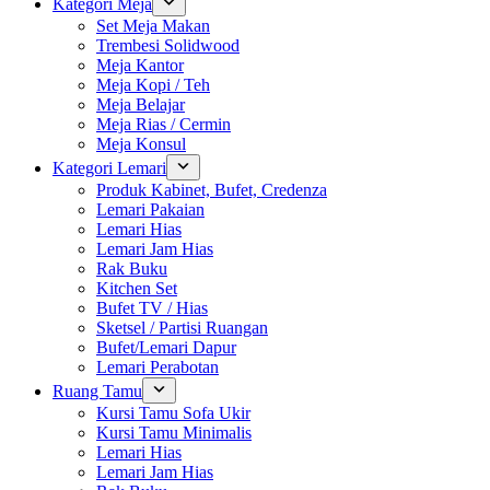
Kategori Meja
Set Meja Makan
Trembesi Solidwood
Meja Kantor
Meja Kopi / Teh
Meja Belajar
Meja Rias / Cermin
Meja Konsul
Kategori Lemari
Produk Kabinet, Bufet, Credenza
Lemari Pakaian
Lemari Hias
Lemari Jam Hias
Rak Buku
Kitchen Set
Bufet TV / Hias
Sketsel / Partisi Ruangan
Bufet/Lemari Dapur
Lemari Perabotan
Ruang Tamu
Kursi Tamu Sofa Ukir
Kursi Tamu Minimalis
Lemari Hias
Lemari Jam Hias