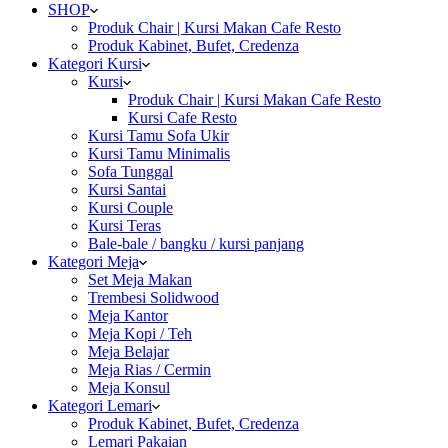
SHOP
Produk Chair | Kursi Makan Cafe Resto
Produk Kabinet, Bufet, Credenza
Kategori Kursi
Kursi
Produk Chair | Kursi Makan Cafe Resto
Kursi Cafe Resto
Kursi Tamu Sofa Ukir
Kursi Tamu Minimalis
Sofa Tunggal
Kursi Santai
Kursi Couple
Kursi Teras
Bale-bale / bangku / kursi panjang
Kategori Meja
Set Meja Makan
Trembesi Solidwood
Meja Kantor
Meja Kopi / Teh
Meja Belajar
Meja Rias / Cermin
Meja Konsul
Kategori Lemari
Produk Kabinet, Bufet, Credenza
Lemari Pakaian