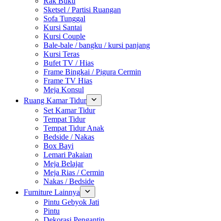
Rak Buku
Sketsel / Partisi Ruangan
Sofa Tunggal
Kursi Santai
Kursi Couple
Bale-bale / bangku / kursi panjang
Kursi Teras
Bufet TV / Hias
Frame Bingkai / Pigura Cermin
Frame TV Hias
Meja Konsul
Ruang Kamar Tidur
Set Kamar Tidur
Tempat Tidur
Tempat Tidur Anak
Bedside / Nakas
Box Bayi
Lemari Pakaian
Meja Belajar
Meja Rias / Cermin
Nakas / Bedside
Furniture Lainnya
Pintu Gebyok Jati
Pintu
Dekorasi Pengantin