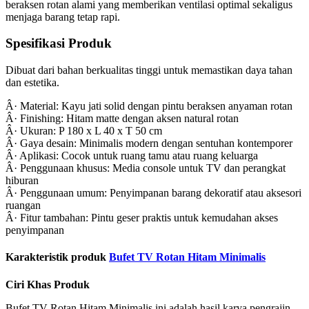
beraksen rotan alami yang memberikan ventilasi optimal sekaligus
menjaga barang tetap rapi.
Spesifikasi Produk
Dibuat dari bahan berkualitas tinggi untuk memastikan daya tahan
dan estetika.
Â· Material: Kayu jati solid dengan pintu beraksen anyaman rotan
Â· Finishing: Hitam matte dengan aksen natural rotan
Â· Ukuran: P 180 x L 40 x T 50 cm
Â· Gaya desain: Minimalis modern dengan sentuhan kontemporer
Â· Aplikasi: Cocok untuk ruang tamu atau ruang keluarga
Â· Penggunaan khusus: Media console untuk TV dan perangkat
hiburan
Â· Penggunaan umum: Penyimpanan barang dekoratif atau aksesori
ruangan
Â· Fitur tambahan: Pintu geser praktis untuk kemudahan akses
penyimpanan
Karakteristik produk
Bufet TV Rotan Hitam Minimalis
Ciri Khas Produk
Bufet TV Rotan Hitam Minimalis ini adalah hasil karya pengrajin