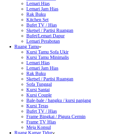
Lemari Hias
Lemari Jam Hias
Rak Buku
Kitchen Set
Bufet TV / Hias
Sketsel / Partisi Ruangan
Bufet/Lemari Dapur
Lemari Perabotan
Ruang Tamu
Kursi Tamu Sofa Ukir
Kursi Tamu Minimalis
Lemari Hias
Lemari Jam Hias
Rak Buku
Sketsel / Partisi Ruangan
Sofa Tunggal
Kursi Santai
Kursi Couple
Bale-bale / bangku / kursi panjang
Kursi Teras
Bufet TV / Hias
Frame Bingkai / Pigura Cermin
Frame TV Hias
Meja Konsul
Ruang Kamar Tidur