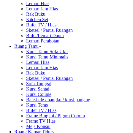
Lemari Hias
Lemari Jam Hias
Rak Buku
Kitchen Set
Bufet TV / Hias
Sketsel / Partisi Ruangan
Bufet/Lemari Dapur
Lemari Perabotan
Ruang Tamu
Kursi Tamu Sofa Ukir
Kursi Tamu Minimalis
Lemari Hias
Lemari Jam Hias
Rak Buku
Sketsel / Partisi Ruangan
Sofa Tunggal
Kursi Santai
Kursi Couple
Bale-bale / bangku / kursi panjang
Kursi Teras
Bufet TV / Hias
Frame Bingkai / Pigura Cermin
Frame TV Hias
Meja Konsul
Ruang Kamar Tidur