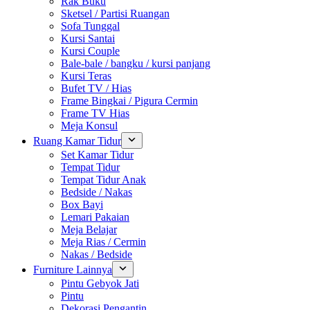
Rak Buku
Sketsel / Partisi Ruangan
Sofa Tunggal
Kursi Santai
Kursi Couple
Bale-bale / bangku / kursi panjang
Kursi Teras
Bufet TV / Hias
Frame Bingkai / Pigura Cermin
Frame TV Hias
Meja Konsul
Ruang Kamar Tidur
Set Kamar Tidur
Tempat Tidur
Tempat Tidur Anak
Bedside / Nakas
Box Bayi
Lemari Pakaian
Meja Belajar
Meja Rias / Cermin
Nakas / Bedside
Furniture Lainnya
Pintu Gebyok Jati
Pintu
Dekorasi Pengantin