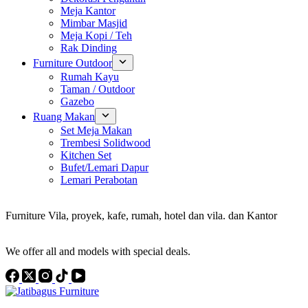
Meja Kantor
Mimbar Masjid
Meja Kopi / Teh
Rak Dinding
Furniture Outdoor
Rumah Kayu
Taman / Outdoor
Gazebo
Ruang Makan
Set Meja Makan
Trembesi Solidwood
Kitchen Set
Bufet/Lemari Dapur
Lemari Perabotan
Konsultan Interior Design
Furniture Vila, proyek, kafe, rumah, hotel dan vila. dan Kantor
Discover the Best Furniture Choices for Your Project
We offer all and models with special deals.