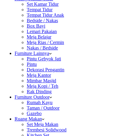
Set Kamar Tidur
Tempat Tidur
Tempat Tidur Anak
Bedside / Nakas
Box Bayi
Lemari Pakaian
Meja Belajar
Meja Rias / Cermin
Nakas / Bedside
Furniture Lainnya
Pintu Gebyok Jati
Pintu
Dekorasi Pengantin
Meja Kantor
Mimbar Masjid
Meja Kopi / Teh
Rak Dinding
Furniture Outdoor
Rumah Kayu
Taman / Outdoor
Gazebo
Ruang Makan
Set Meja Makan
Trembesi Solidwood
Kitchen Set