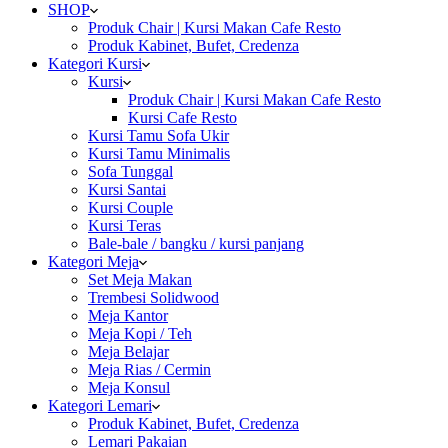
SHOP
Produk Chair | Kursi Makan Cafe Resto
Produk Kabinet, Bufet, Credenza
Kategori Kursi
Kursi
Produk Chair | Kursi Makan Cafe Resto
Kursi Cafe Resto
Kursi Tamu Sofa Ukir
Kursi Tamu Minimalis
Sofa Tunggal
Kursi Santai
Kursi Couple
Kursi Teras
Bale-bale / bangku / kursi panjang
Kategori Meja
Set Meja Makan
Trembesi Solidwood
Meja Kantor
Meja Kopi / Teh
Meja Belajar
Meja Rias / Cermin
Meja Konsul
Kategori Lemari
Produk Kabinet, Bufet, Credenza
Lemari Pakaian