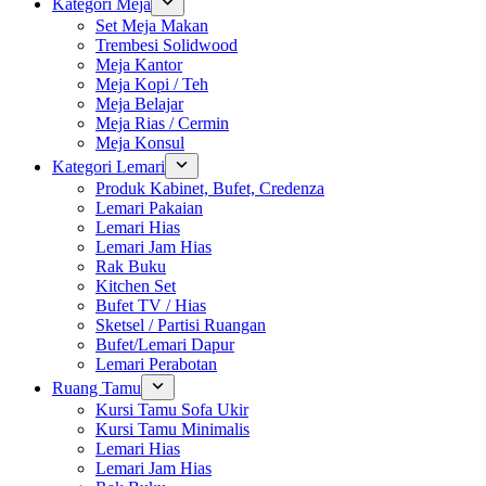
Kategori Meja
Set Meja Makan
Trembesi Solidwood
Meja Kantor
Meja Kopi / Teh
Meja Belajar
Meja Rias / Cermin
Meja Konsul
Kategori Lemari
Produk Kabinet, Bufet, Credenza
Lemari Pakaian
Lemari Hias
Lemari Jam Hias
Rak Buku
Kitchen Set
Bufet TV / Hias
Sketsel / Partisi Ruangan
Bufet/Lemari Dapur
Lemari Perabotan
Ruang Tamu
Kursi Tamu Sofa Ukir
Kursi Tamu Minimalis
Lemari Hias
Lemari Jam Hias