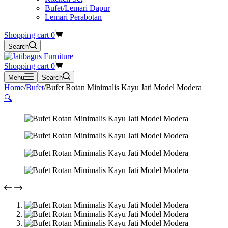
Bufet/Lemari Dapur
Lemari Perabotan
Shopping cart
0
Search
Shopping cart
0
Menu
Search
Home
/
Bufet
/
Bufet Rotan Minimalis Kayu Jati Model Modera
🔍