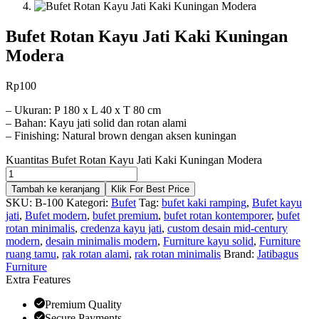
Bufet Rotan Kayu Jati Kaki Kuningan
Modera
Rp
100
– Ukuran: P 180 x L 40 x T 80 cm
– Bahan: Kayu jati solid dan rotan alami
– Finishing: Natural brown dengan aksen kuningan
Kuantitas Bufet Rotan Kayu Jati Kaki Kuningan Modera
Tambah ke keranjang
Klik For Best Price
SKU:
B-100
Kategori:
Bufet
Tag:
bufet kaki ramping
,
Bufet kayu
jati
,
Bufet modern
,
bufet premium
,
bufet rotan kontemporer
,
bufet
rotan minimalis
,
credenza kayu jati
,
custom desain mid-century
modern
,
desain minimalis modern
,
Furniture kayu solid
,
Furniture
ruang tamu
,
rak rotan alami
,
rak rotan minimalis
Brand:
Jatibagus
Furniture
Extra Features
Premium Quality
Secure Payments