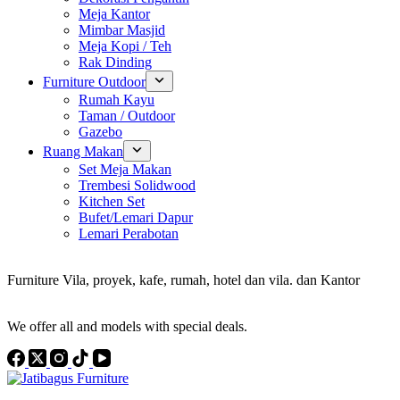
Meja Kantor
Mimbar Masjid
Meja Kopi / Teh
Rak Dinding
Furniture Outdoor
Rumah Kayu
Taman / Outdoor
Gazebo
Ruang Makan
Set Meja Makan
Trembesi Solidwood
Kitchen Set
Bufet/Lemari Dapur
Lemari Perabotan
Konsultan Interior Design
Furniture Vila, proyek, kafe, rumah, hotel dan vila. dan Kantor
Discover the Best Furniture Choices for Your Project
We offer all and models with special deals.