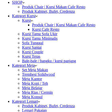
SHOP
Produk Chair | Kursi Makan Cafe Resto
Produk Kabinet, Bufet, Credenza
Kategori Kursi
Kursi
Produk Chair | Kursi Makan Cafe Resto
Kursi Cafe Resto
Kursi Tamu Sofa Ukir
Kursi Tamu Minimalis
Sofa Tunggal
Kursi Santai
Kursi Couple
Kursi Teras
Bale-bale / bangku / kursi panjang
Kategori Meja
Set Meja Makan
Trembesi Solidwood
Meja Kantor
Meja Kopi / Teh
Meja Belajar
Meja Rias / Cermin
Meja Konsul
Kategori Lemari
Produk Kabinet, Bufet, Credenza
Lemari Pakaian