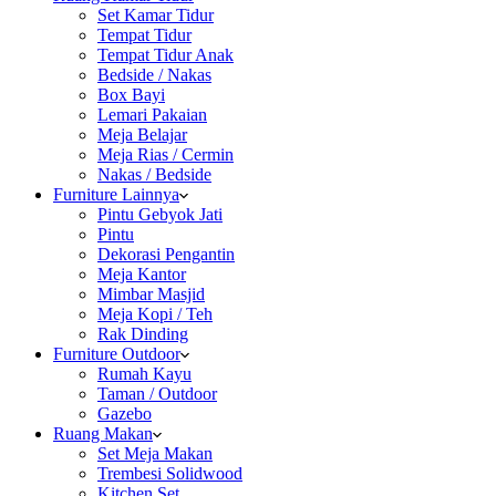
Set Kamar Tidur
Tempat Tidur
Tempat Tidur Anak
Bedside / Nakas
Box Bayi
Lemari Pakaian
Meja Belajar
Meja Rias / Cermin
Nakas / Bedside
Furniture Lainnya
Pintu Gebyok Jati
Pintu
Dekorasi Pengantin
Meja Kantor
Mimbar Masjid
Meja Kopi / Teh
Rak Dinding
Furniture Outdoor
Rumah Kayu
Taman / Outdoor
Gazebo
Ruang Makan
Set Meja Makan
Trembesi Solidwood
Kitchen Set