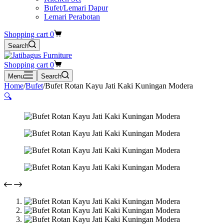
Bufet/Lemari Dapur
Lemari Perabotan
Shopping cart
0
Search
Shopping cart
0
Menu
Search
Home
/
Bufet
/
Bufet Rotan Kayu Jati Kaki Kuningan Modera
🔍