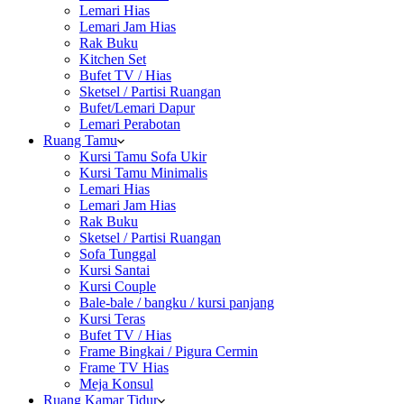
Lemari Hias
Lemari Jam Hias
Rak Buku
Kitchen Set
Bufet TV / Hias
Sketsel / Partisi Ruangan
Bufet/Lemari Dapur
Lemari Perabotan
Ruang Tamu
Kursi Tamu Sofa Ukir
Kursi Tamu Minimalis
Lemari Hias
Lemari Jam Hias
Rak Buku
Sketsel / Partisi Ruangan
Sofa Tunggal
Kursi Santai
Kursi Couple
Bale-bale / bangku / kursi panjang
Kursi Teras
Bufet TV / Hias
Frame Bingkai / Pigura Cermin
Frame TV Hias
Meja Konsul
Ruang Kamar Tidur