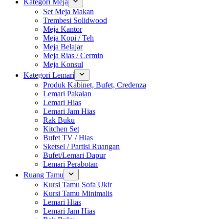
Kategori Meja
Set Meja Makan
Trembesi Solidwood
Meja Kantor
Meja Kopi / Teh
Meja Belajar
Meja Rias / Cermin
Meja Konsul
Kategori Lemari
Produk Kabinet, Bufet, Credenza
Lemari Pakaian
Lemari Hias
Lemari Jam Hias
Rak Buku
Kitchen Set
Bufet TV / Hias
Sketsel / Partisi Ruangan
Bufet/Lemari Dapur
Lemari Perabotan
Ruang Tamu
Kursi Tamu Sofa Ukir
Kursi Tamu Minimalis
Lemari Hias
Lemari Jam Hias