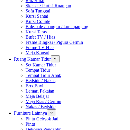
Rak Buku
Sketsel / Partisi Ruangan
Sofa Tunggal
Kursi Santai
Kursi Couple
Bale-bale / bangku / kursi panjang
Kursi Teras
Bufet TV / Hias
Frame Bingkai / Pigura Cermin
Frame TV Hias
Meja Konsul
Ruang Kamar Tidur
Set Kamar Tidur
Tempat Tidur
Tempat Tidur Anak
Bedside / Nakas
Box Bayi
Lemari Pakaian
Meja Belajar
Meja Rias / Cermin
Nakas / Bedside
Furniture Lainnya
Pintu Gebyok Jati
Pintu
Dekorasi Pengantin