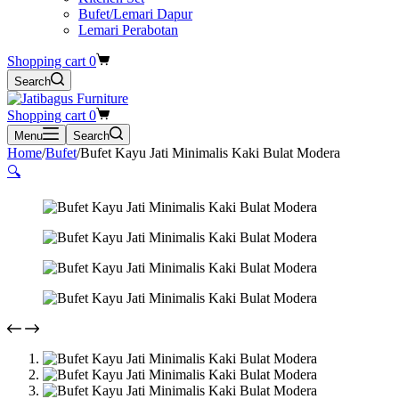
Bufet/Lemari Dapur
Lemari Perabotan
Shopping cart
0
Search
Shopping cart
0
Menu
Search
Home
/
Bufet
/
Bufet Kayu Jati Minimalis Kaki Bulat Modera
🔍