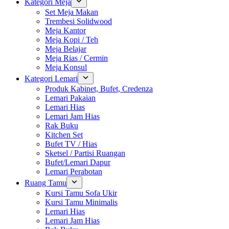
Kategori Meja
Set Meja Makan
Trembesi Solidwood
Meja Kantor
Meja Kopi / Teh
Meja Belajar
Meja Rias / Cermin
Meja Konsul
Kategori Lemari
Produk Kabinet, Bufet, Credenza
Lemari Pakaian
Lemari Hias
Lemari Jam Hias
Rak Buku
Kitchen Set
Bufet TV / Hias
Sketsel / Partisi Ruangan
Bufet/Lemari Dapur
Lemari Perabotan
Ruang Tamu
Kursi Tamu Sofa Ukir
Kursi Tamu Minimalis
Lemari Hias
Lemari Jam Hias