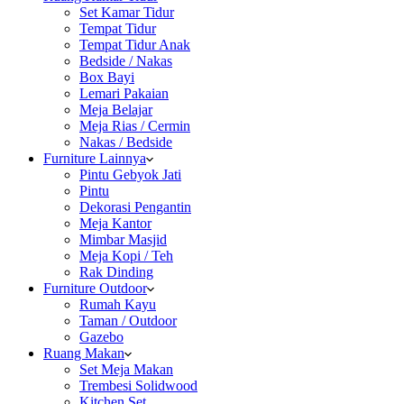
Set Kamar Tidur
Tempat Tidur
Tempat Tidur Anak
Bedside / Nakas
Box Bayi
Lemari Pakaian
Meja Belajar
Meja Rias / Cermin
Nakas / Bedside
Furniture Lainnya
Pintu Gebyok Jati
Pintu
Dekorasi Pengantin
Meja Kantor
Mimbar Masjid
Meja Kopi / Teh
Rak Dinding
Furniture Outdoor
Rumah Kayu
Taman / Outdoor
Gazebo
Ruang Makan
Set Meja Makan
Trembesi Solidwood
Kitchen Set