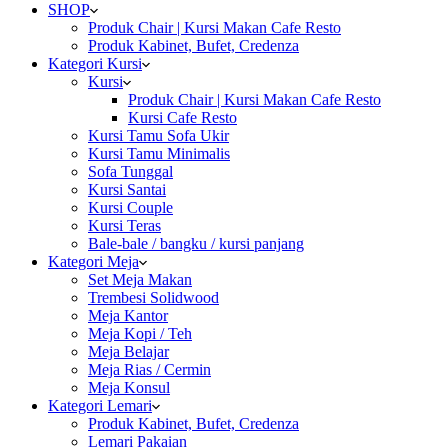
SHOP
Produk Chair | Kursi Makan Cafe Resto
Produk Kabinet, Bufet, Credenza
Kategori Kursi
Kursi
Produk Chair | Kursi Makan Cafe Resto
Kursi Cafe Resto
Kursi Tamu Sofa Ukir
Kursi Tamu Minimalis
Sofa Tunggal
Kursi Santai
Kursi Couple
Kursi Teras
Bale-bale / bangku / kursi panjang
Kategori Meja
Set Meja Makan
Trembesi Solidwood
Meja Kantor
Meja Kopi / Teh
Meja Belajar
Meja Rias / Cermin
Meja Konsul
Kategori Lemari
Produk Kabinet, Bufet, Credenza
Lemari Pakaian