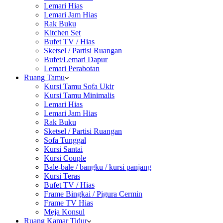
Lemari Hias
Lemari Jam Hias
Rak Buku
Kitchen Set
Bufet TV / Hias
Sketsel / Partisi Ruangan
Bufet/Lemari Dapur
Lemari Perabotan
Ruang Tamu
Kursi Tamu Sofa Ukir
Kursi Tamu Minimalis
Lemari Hias
Lemari Jam Hias
Rak Buku
Sketsel / Partisi Ruangan
Sofa Tunggal
Kursi Santai
Kursi Couple
Bale-bale / bangku / kursi panjang
Kursi Teras
Bufet TV / Hias
Frame Bingkai / Pigura Cermin
Frame TV Hias
Meja Konsul
Ruang Kamar Tidur