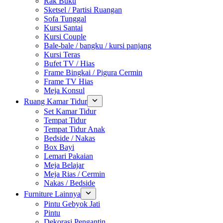
Rak Buku
Sketsel / Partisi Ruangan
Sofa Tunggal
Kursi Santai
Kursi Couple
Bale-bale / bangku / kursi panjang
Kursi Teras
Bufet TV / Hias
Frame Bingkai / Pigura Cermin
Frame TV Hias
Meja Konsul
Ruang Kamar Tidur
Set Kamar Tidur
Tempat Tidur
Tempat Tidur Anak
Bedside / Nakas
Box Bayi
Lemari Pakaian
Meja Belajar
Meja Rias / Cermin
Nakas / Bedside
Furniture Lainnya
Pintu Gebyok Jati
Pintu
Dekorasi Pengantin