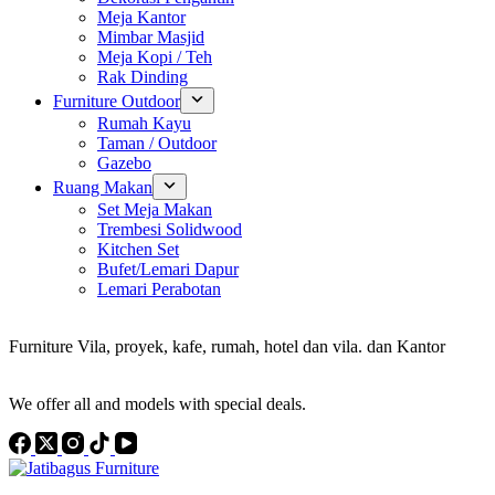
Meja Kantor
Mimbar Masjid
Meja Kopi / Teh
Rak Dinding
Furniture Outdoor
Rumah Kayu
Taman / Outdoor
Gazebo
Ruang Makan
Set Meja Makan
Trembesi Solidwood
Kitchen Set
Bufet/Lemari Dapur
Lemari Perabotan
Konsultan Interior Design
Furniture Vila, proyek, kafe, rumah, hotel dan vila. dan Kantor
Discover the Best Furniture Choices for Your Project
We offer all and models with special deals.