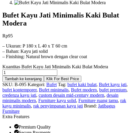
Bufet Kayu Jati Minimalis Kaki Bulat
Modera
Rp
95
– Ukuran: P 180 x L 40 x T 60 cm
– Bahan: Kayu jati solid
– Finishing: Natural brown dengan clear coat
Kuantitas Bufet Kayu Jati Minimalis Kaki Bulat Modera
Tambah ke keranjang
Klik For Best Price
SKU:
B-095
Kategori:
Bufet
Tag:
bufet kaki bulat
,
Bufet kayu jati
,
bufet kontemporer
,
Bufet minimalis
,
Bufet modern
,
bufet premium
,
credenza kayu jati
,
custom desain mid-century modern
,
desain
minimalis modern
,
Furniture kayu solid
,
Furniture ruang tamu
,
rak
kayu minimalis
,
rak penyimpanan kayu jati
Brand:
Jatibagus
Furniture
Extra Features
Premium Quality
Secure Payments