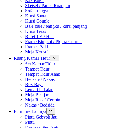
Rak Buku
Sketsel / Partisi Ruangan
Sofa Tunggal
Kursi Santai
Kursi Couple
Bale-bale / bangku / kursi panjang
Kursi Teras
Bufet TV / Hias
Frame Bingkai / Pigura Cermin
Frame TV Hias
Meja Konsul
Ruang Kamar Tidur
Set Kamar Tidur
Tempat Tidur
Tempat Tidur Anak
Bedside / Nakas
Box Bayi
Lemari Pakaian
Meja Belajar
Meja Rias / Cermin
Nakas / Bedside
Furniture Lainnya
Pintu Gebyok Jati
Pintu
Dekorasi Pengantin