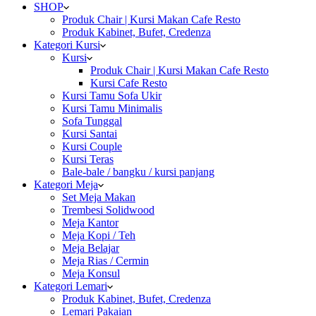
SHOP
Produk Chair | Kursi Makan Cafe Resto
Produk Kabinet, Bufet, Credenza
Kategori Kursi
Kursi
Produk Chair | Kursi Makan Cafe Resto
Kursi Cafe Resto
Kursi Tamu Sofa Ukir
Kursi Tamu Minimalis
Sofa Tunggal
Kursi Santai
Kursi Couple
Kursi Teras
Bale-bale / bangku / kursi panjang
Kategori Meja
Set Meja Makan
Trembesi Solidwood
Meja Kantor
Meja Kopi / Teh
Meja Belajar
Meja Rias / Cermin
Meja Konsul
Kategori Lemari
Produk Kabinet, Bufet, Credenza
Lemari Pakaian