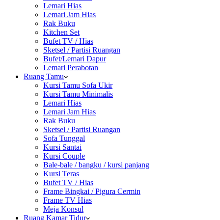
Lemari Hias
Lemari Jam Hias
Rak Buku
Kitchen Set
Bufet TV / Hias
Sketsel / Partisi Ruangan
Bufet/Lemari Dapur
Lemari Perabotan
Ruang Tamu
Kursi Tamu Sofa Ukir
Kursi Tamu Minimalis
Lemari Hias
Lemari Jam Hias
Rak Buku
Sketsel / Partisi Ruangan
Sofa Tunggal
Kursi Santai
Kursi Couple
Bale-bale / bangku / kursi panjang
Kursi Teras
Bufet TV / Hias
Frame Bingkai / Pigura Cermin
Frame TV Hias
Meja Konsul
Ruang Kamar Tidur