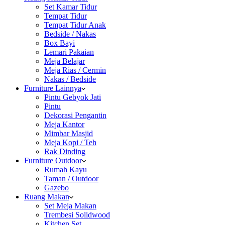
Set Kamar Tidur
Tempat Tidur
Tempat Tidur Anak
Bedside / Nakas
Box Bayi
Lemari Pakaian
Meja Belajar
Meja Rias / Cermin
Nakas / Bedside
Furniture Lainnya
Pintu Gebyok Jati
Pintu
Dekorasi Pengantin
Meja Kantor
Mimbar Masjid
Meja Kopi / Teh
Rak Dinding
Furniture Outdoor
Rumah Kayu
Taman / Outdoor
Gazebo
Ruang Makan
Set Meja Makan
Trembesi Solidwood
Kitchen Set