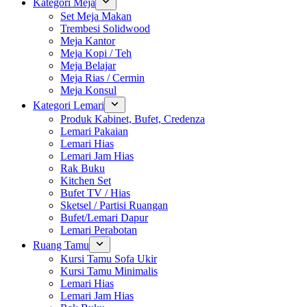
Kategori Meja
Set Meja Makan
Trembesi Solidwood
Meja Kantor
Meja Kopi / Teh
Meja Belajar
Meja Rias / Cermin
Meja Konsul
Kategori Lemari
Produk Kabinet, Bufet, Credenza
Lemari Pakaian
Lemari Hias
Lemari Jam Hias
Rak Buku
Kitchen Set
Bufet TV / Hias
Sketsel / Partisi Ruangan
Bufet/Lemari Dapur
Lemari Perabotan
Ruang Tamu
Kursi Tamu Sofa Ukir
Kursi Tamu Minimalis
Lemari Hias
Lemari Jam Hias