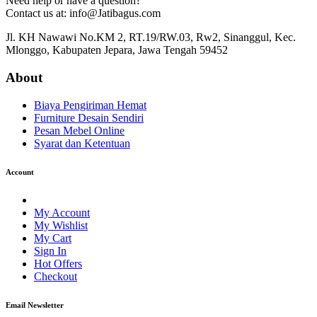
Need help or have a question?
Contact us at: info@Jatibagus.com
Jl. KH Nawawi No.KM 2, RT.19/RW.03, Rw2, Sinanggul, Kec.
Mlonggo, Kabupaten Jepara, Jawa Tengah 59452
About
Biaya Pengiriman Hemat
Furniture Desain Sendiri
Pesan Mebel Online
Syarat dan Ketentuan
Account
My Account
My Wishlist
My Cart
Sign In
Hot Offers
Checkout
Email Newsletter