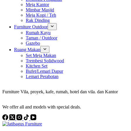
Meja Kantor
Mimbar Masjid
Meja Kopi / Teh
Rak Dinding
Furniture Outdoor
Rumah Kayu
Taman / Outdoor
Gazebo
Ruang Makan
Set Meja Makan
Trembesi Solidwood
Kitchen Set
Bufet/Lemari Dapur
Lemari Perabotan
Konsultan Interior Design
Furniture Vila, proyek, kafe, rumah, hotel dan vila. dan Kantor
Discover the Best Furniture Choices for Your Project
We offer all and models with special deals.