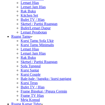
Lemari Hias
Lemari Jam Hias
Rak Buku
Kitchen Set
Bufet TV / Hias
Sketsel / Partisi Ruangan
Bufet/Lemari Dapur
Lemari Perabotan
Ruang Tamu
Kursi Tamu Sofa Ukir
Kursi Tamu Minimalis
Lemari Hias
Lemari Jam Hias
Rak Buku
Sketsel / Partisi Ruangan
Sofa Tunggal
Kursi Santai
Kursi Couple
Bale-bale / bangku / kursi panjang
Kursi Teras
Bufet TV / Hias
Frame Bingkai / Pigura Cermin
Frame TV Hias
Meja Konsul
Ruang Kamar Tidur