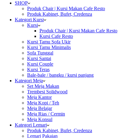
SHOP
Produk Chair | Kursi Makan Cafe Resto
Produk Kabinet, Bufet, Credenza
Kategori Kursi
Kursi
Produk Chair | Kursi Makan Cafe Resto
Kursi Cafe Resto
Kursi Tamu Sofa Ukir
Kursi Tamu Minimalis
Sofa Tunggal
Kursi Santai
Kursi Couple
Kursi Teras
Bale-bale / bangku / kursi panjang
Kategori Meja
Set Meja Makan
Trembesi Solidwood
Meja Kantor
Meja Kopi / Teh
Meja Belajar
Meja Rias / Cermin
Meja Konsul
Kategori Lemari
Produk Kabinet, Bufet, Credenza
Lemari Pakaian