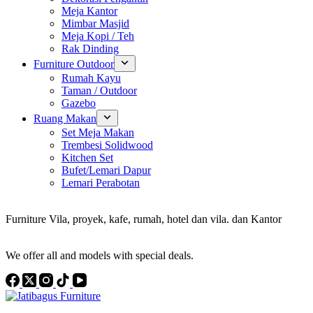
Meja Kantor
Mimbar Masjid
Meja Kopi / Teh
Rak Dinding
Furniture Outdoor
Rumah Kayu
Taman / Outdoor
Gazebo
Ruang Makan
Set Meja Makan
Trembesi Solidwood
Kitchen Set
Bufet/Lemari Dapur
Lemari Perabotan
Konsultan Interior Design
Furniture Vila, proyek, kafe, rumah, hotel dan vila. dan Kantor
Discover the Best Furniture Choices for Your Project
We offer all and models with special deals.