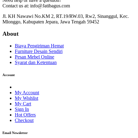
Need help or have a question?
Contact us at: info@Jatibagus.com
Jl. KH Nawawi No.KM 2, RT.19/RW.03, Rw2, Sinanggul, Kec.
Mlonggo, Kabupaten Jepara, Jawa Tengah 59452
About
Biaya Pengiriman Hemat
Furniture Desain Sendiri
Pesan Mebel Online
Syarat dan Ketentuan
Account
My Account
My Wishlist
My Cart
Sign In
Hot Offers
Checkout
Email Newsletter