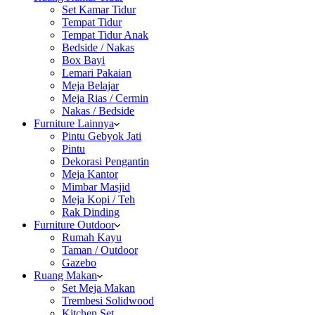
Set Kamar Tidur
Tempat Tidur
Tempat Tidur Anak
Bedside / Nakas
Box Bayi
Lemari Pakaian
Meja Belajar
Meja Rias / Cermin
Nakas / Bedside
Furniture Lainnya
Pintu Gebyok Jati
Pintu
Dekorasi Pengantin
Meja Kantor
Mimbar Masjid
Meja Kopi / Teh
Rak Dinding
Furniture Outdoor
Rumah Kayu
Taman / Outdoor
Gazebo
Ruang Makan
Set Meja Makan
Trembesi Solidwood
Kitchen Set