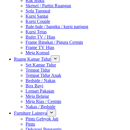
Rak Buku
Sketsel / Partisi Ruangan
Sofa Tunggal
Kursi Santai
Kursi Couple
Bale-bale / bangku / kursi panjang
Kursi Teras
Bufet TV / Hias
Frame Bingkai / Pigura Cermin
Frame TV Hias
Meja Konsul
Ruang Kamar Tidur
Set Kamar Tidur
Tempat Tidur
Tempat Tidur Anak
Bedside / Nakas
Box Bayi
Lemari Pakaian
Meja Belajar
Meja Rias / Cermin
Nakas / Bedside
Furniture Lainnya
Pintu Gebyok Jati
Pintu
Dekorasi Pengantin