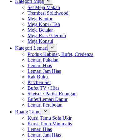
Kategori Meja
Set Meja Makan
Trembesi Solidwood
Meja Kantor
Meja Kopi / Teh
Meja Belajar
Meja Rias / Cermin
Meja Konsul
Kategori Lemari
Produk Kabinet, Bufet, Credenza
Lemari Pakaian
Lemari Hias
Lemari Jam Hias
Rak Buku
Kitchen Set
Bufet TV / Hias
Sketsel / Partisi Ruangan
Bufet/Lemari Dapur
Lemari Perabotan
Ruang Tamu
Kursi Tamu Sofa Ukir
Kursi Tamu Minimalis
Lemari Hias
Lemari Jam Hias