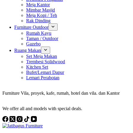
Meja Kantor
Mimbar Masjid
Meja Kopi / Teh
Rak Dinding
Furniture Outdoor
Rumah Kayu
Taman / Outdoor
Gazebo
Ruang Makan
Set Meja Makan
Trembesi Solidwood
Kitchen Set
Bufet/Lemari Dapur
Lemari Perabotan
Konsultan Interior Design
Furniture Vila, proyek, kafe, rumah, hotel dan vila. dan Kantor
Discover the Best Furniture Choices for Your Project
We offer all and models with special deals.