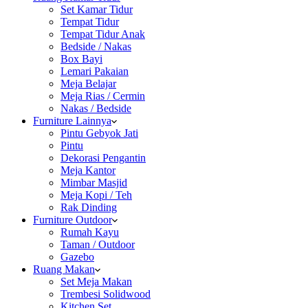
Set Kamar Tidur
Tempat Tidur
Tempat Tidur Anak
Bedside / Nakas
Box Bayi
Lemari Pakaian
Meja Belajar
Meja Rias / Cermin
Nakas / Bedside
Furniture Lainnya
Pintu Gebyok Jati
Pintu
Dekorasi Pengantin
Meja Kantor
Mimbar Masjid
Meja Kopi / Teh
Rak Dinding
Furniture Outdoor
Rumah Kayu
Taman / Outdoor
Gazebo
Ruang Makan
Set Meja Makan
Trembesi Solidwood
Kitchen Set