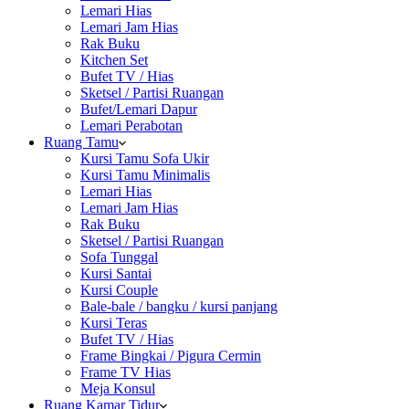
Lemari Hias
Lemari Jam Hias
Rak Buku
Kitchen Set
Bufet TV / Hias
Sketsel / Partisi Ruangan
Bufet/Lemari Dapur
Lemari Perabotan
Ruang Tamu
Kursi Tamu Sofa Ukir
Kursi Tamu Minimalis
Lemari Hias
Lemari Jam Hias
Rak Buku
Sketsel / Partisi Ruangan
Sofa Tunggal
Kursi Santai
Kursi Couple
Bale-bale / bangku / kursi panjang
Kursi Teras
Bufet TV / Hias
Frame Bingkai / Pigura Cermin
Frame TV Hias
Meja Konsul
Ruang Kamar Tidur