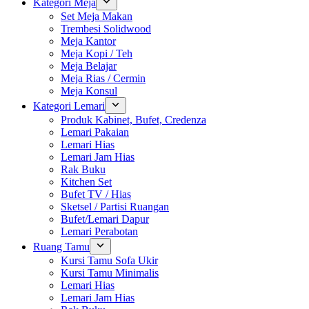
Kategori Meja
Set Meja Makan
Trembesi Solidwood
Meja Kantor
Meja Kopi / Teh
Meja Belajar
Meja Rias / Cermin
Meja Konsul
Kategori Lemari
Produk Kabinet, Bufet, Credenza
Lemari Pakaian
Lemari Hias
Lemari Jam Hias
Rak Buku
Kitchen Set
Bufet TV / Hias
Sketsel / Partisi Ruangan
Bufet/Lemari Dapur
Lemari Perabotan
Ruang Tamu
Kursi Tamu Sofa Ukir
Kursi Tamu Minimalis
Lemari Hias
Lemari Jam Hias