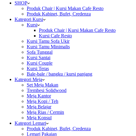
SHOP
Produk Chair | Kursi Makan Cafe Resto
Produk Kabinet, Bufet, Credenza
Kategori Kursi
Kursi
Produk Chair | Kursi Makan Cafe Resto
Kursi Cafe Resto
Kursi Tamu Sofa Ukir
Kursi Tamu Minimalis
Sofa Tunggal
Kursi Santai
Kursi Couple
Kursi Teras
Bale-bale / bangku / kursi panjang
Kategori Meja
Set Meja Makan
Trembesi Solidwood
Meja Kantor
Meja Kopi / Teh
Meja Belajar
Meja Rias / Cermin
Meja Konsul
Kategori Lemari
Produk Kabinet, Bufet, Credenza
Lemari Pakaian