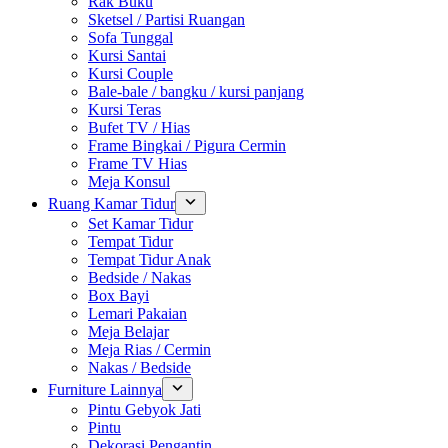
Rak Buku
Sketsel / Partisi Ruangan
Sofa Tunggal
Kursi Santai
Kursi Couple
Bale-bale / bangku / kursi panjang
Kursi Teras
Bufet TV / Hias
Frame Bingkai / Pigura Cermin
Frame TV Hias
Meja Konsul
Ruang Kamar Tidur
Set Kamar Tidur
Tempat Tidur
Tempat Tidur Anak
Bedside / Nakas
Box Bayi
Lemari Pakaian
Meja Belajar
Meja Rias / Cermin
Nakas / Bedside
Furniture Lainnya
Pintu Gebyok Jati
Pintu
Dekorasi Pengantin