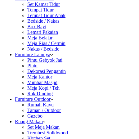
Set Kamar Tidur
Tempat Tidur
Tempat Tidur Anak
Bedside / Nakas
Box Bayi
Lemari Pakaian
Meja Belajar
Meja Rias / Cermin
Nakas / Bedside
Furniture Lainnya
Pintu Gebyok Jati
Pintu
Dekorasi Pengantin
Meja Kantor
Mimbar Masjid
Meja Kopi / Teh
Rak Dinding
Furniture Outdoor
Rumah Kayu
Taman / Outdoor
Gazebo
Ruang Makan
Set Meja Makan
Trembesi Solidwood
Kitchen Set