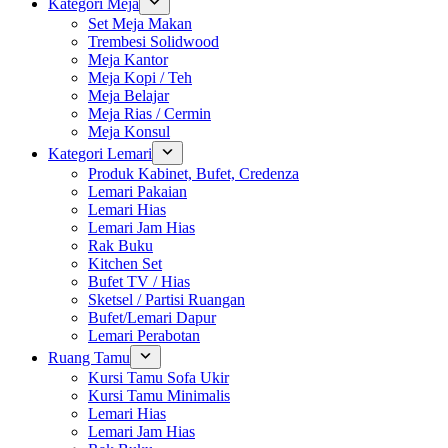
Kategori Meja
Set Meja Makan
Trembesi Solidwood
Meja Kantor
Meja Kopi / Teh
Meja Belajar
Meja Rias / Cermin
Meja Konsul
Kategori Lemari
Produk Kabinet, Bufet, Credenza
Lemari Pakaian
Lemari Hias
Lemari Jam Hias
Rak Buku
Kitchen Set
Bufet TV / Hias
Sketsel / Partisi Ruangan
Bufet/Lemari Dapur
Lemari Perabotan
Ruang Tamu
Kursi Tamu Sofa Ukir
Kursi Tamu Minimalis
Lemari Hias
Lemari Jam Hias