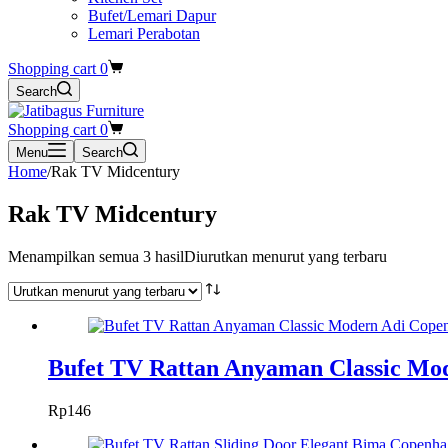
Bufet/Lemari Dapur
Lemari Perabotan
Shopping cart
0
Search
Shopping cart
0
Menu
Search
Home
/
Rak TV Midcentury
Rak TV Midcentury
Menampilkan semua 3 hasil
Diurutkan menurut yang terbaru
Bufet TV Rattan Anyaman Classic Mo
Rp
146