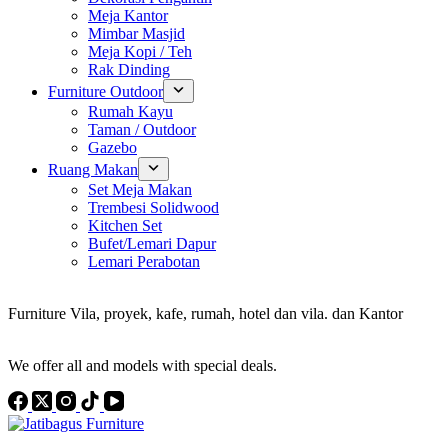
Meja Kantor
Mimbar Masjid
Meja Kopi / Teh
Rak Dinding
Furniture Outdoor
Rumah Kayu
Taman / Outdoor
Gazebo
Ruang Makan
Set Meja Makan
Trembesi Solidwood
Kitchen Set
Bufet/Lemari Dapur
Lemari Perabotan
Konsultan Interior Design
Furniture Vila, proyek, kafe, rumah, hotel dan vila. dan Kantor
Discover the Best Furniture Choices for Your Project
We offer all and models with special deals.