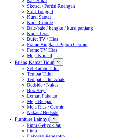
Rak Buku
Sketsel / Partisi Ruangan
Sofa Tunggal
Kursi Santai
Kursi Couple
Bale-bale / bangku / kursi panjang
Kursi Teras
Bufet TV / Hias
Frame Bingkai / Pigura Cermin
Frame TV Hias
Meja Konsul
Ruang Kamar Tidur
Set Kamar Tidur
Tempat Tidur
Tempat Tidur Anak
Bedside / Nakas
Box Bayi
Lemari Pakaian
Meja Belajar
Meja Rias / Cermin
Nakas / Bedside
Furniture Lainnya
Pintu Gebyok Jati
Pintu
Dekorasi Pengantin