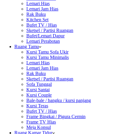
Lemari Hias
Lemari Jam Hias
Rak Buku
Kitchen Set
Bufet TV / Hias
Sketsel / Partisi Ruangan
Bufet/Lemari Dapur
Lemari Perabotan
Ruang Tamu
Kursi Tamu Sofa Ukir
Kursi Tamu Minimalis
Lemari Hias
Lemari Jam Hias
Rak Buku
Sketsel / Partisi Ruangan
Sofa Tunggal
Kursi Santai
Kursi Couple
Bale-bale / bangku / kursi panjang
Kursi Teras
Bufet TV / Hias
Frame Bingkai / Pigura Cermin
Frame TV Hias
Meja Konsul
Ruang Kamar Tidur