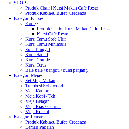
SHOP
Produk Chair | Kursi Makan Cafe Resto
Produk Kabinet, Bufet, Credenza
Kategori Kursi
Kursi
Produk Chair | Kursi Makan Cafe Resto
Kursi Cafe Resto
Kursi Tamu Sofa Ukir
Kursi Tamu Minimalis
Sofa Tunggal
Kursi Santai
Kursi Couple
Kursi Teras
Bale-bale / bangku / kursi panjang
Kategori Meja
Set Meja Makan
Trembesi Solidwood
Meja Kantor
Meja Kopi / Teh
Meja Belajar
Meja Rias / Cermin
Meja Konsul
Kategori Lemari
Produk Kabinet, Bufet, Credenza
Lemari Pakaian