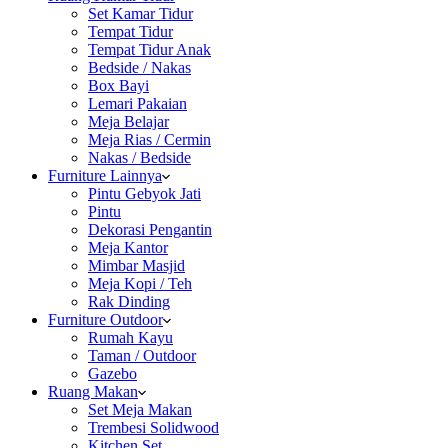
Set Kamar Tidur
Tempat Tidur
Tempat Tidur Anak
Bedside / Nakas
Box Bayi
Lemari Pakaian
Meja Belajar
Meja Rias / Cermin
Nakas / Bedside
Furniture Lainnya
Pintu Gebyok Jati
Pintu
Dekorasi Pengantin
Meja Kantor
Mimbar Masjid
Meja Kopi / Teh
Rak Dinding
Furniture Outdoor
Rumah Kayu
Taman / Outdoor
Gazebo
Ruang Makan
Set Meja Makan
Trembesi Solidwood
Kitchen Set