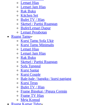
Lemari Hias
Lemari Jam Hias
Rak Buku
Kitchen Set
Bufet TV / Hias
Sketsel / Partisi Ruangan
Bufet/Lemari Dapur
Lemari Perabotan
Ruang Tamu
Kursi Tamu Sofa Ukir
Kursi Tamu Minimalis
Lemari Hias
Lemari Jam Hias
Rak Buku
Sketsel / Partisi Ruangan
Sofa Tunggal
Kursi Santai
Kursi Couple
Bale-bale / bangku / kursi panjang
Kursi Teras
Bufet TV / Hias
Frame Bingkai / Pigura Cermin
Frame TV Hias
Meja Konsul
Ruang Kamar Tidur