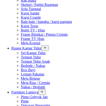
Rak Buku
Sketsel / Partisi Ruangan
Sofa Tunggal
Kursi Santai
Kursi Couple
Bale-bale / bangku / kursi panjang
Kursi Teras
Bufet TV / Hias
Frame Bingkai / Pigura Cermin
Frame TV Hias
Meja Konsul
Ruang Kamar Tidur
Set Kamar Tidur
Tempat Tidur
Tempat Tidur Anak
Bedside / Nakas
Box Bayi
Lemari Pakaian
Meja Belajar
Meja Rias / Cermin
Nakas / Bedside
Furniture Lainnya
Pintu Gebyok Jati
Pintu
Dekorasi Pengantin