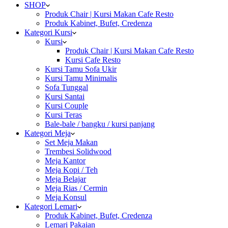
SHOP
Produk Chair | Kursi Makan Cafe Resto
Produk Kabinet, Bufet, Credenza
Kategori Kursi
Kursi
Produk Chair | Kursi Makan Cafe Resto
Kursi Cafe Resto
Kursi Tamu Sofa Ukir
Kursi Tamu Minimalis
Sofa Tunggal
Kursi Santai
Kursi Couple
Kursi Teras
Bale-bale / bangku / kursi panjang
Kategori Meja
Set Meja Makan
Trembesi Solidwood
Meja Kantor
Meja Kopi / Teh
Meja Belajar
Meja Rias / Cermin
Meja Konsul
Kategori Lemari
Produk Kabinet, Bufet, Credenza
Lemari Pakaian