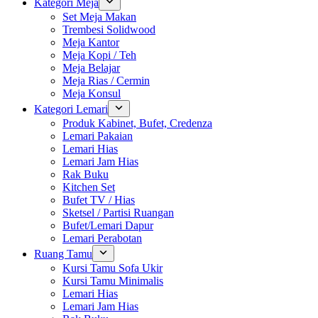
Kategori Meja
Set Meja Makan
Trembesi Solidwood
Meja Kantor
Meja Kopi / Teh
Meja Belajar
Meja Rias / Cermin
Meja Konsul
Kategori Lemari
Produk Kabinet, Bufet, Credenza
Lemari Pakaian
Lemari Hias
Lemari Jam Hias
Rak Buku
Kitchen Set
Bufet TV / Hias
Sketsel / Partisi Ruangan
Bufet/Lemari Dapur
Lemari Perabotan
Ruang Tamu
Kursi Tamu Sofa Ukir
Kursi Tamu Minimalis
Lemari Hias
Lemari Jam Hias