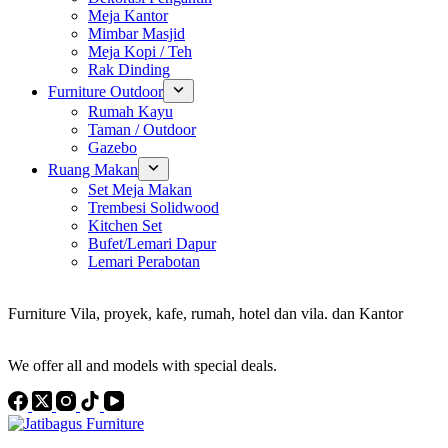
Meja Kantor
Mimbar Masjid
Meja Kopi / Teh
Rak Dinding
Furniture Outdoor
Rumah Kayu
Taman / Outdoor
Gazebo
Ruang Makan
Set Meja Makan
Trembesi Solidwood
Kitchen Set
Bufet/Lemari Dapur
Lemari Perabotan
Konsultan Interior Design
Furniture Vila, proyek, kafe, rumah, hotel dan vila. dan Kantor
Discover the Best Furniture Choices for Your Project
We offer all and models with special deals.