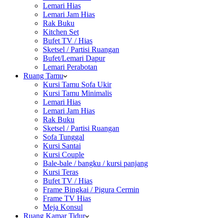
Lemari Hias
Lemari Jam Hias
Rak Buku
Kitchen Set
Bufet TV / Hias
Sketsel / Partisi Ruangan
Bufet/Lemari Dapur
Lemari Perabotan
Ruang Tamu
Kursi Tamu Sofa Ukir
Kursi Tamu Minimalis
Lemari Hias
Lemari Jam Hias
Rak Buku
Sketsel / Partisi Ruangan
Sofa Tunggal
Kursi Santai
Kursi Couple
Bale-bale / bangku / kursi panjang
Kursi Teras
Bufet TV / Hias
Frame Bingkai / Pigura Cermin
Frame TV Hias
Meja Konsul
Ruang Kamar Tidur