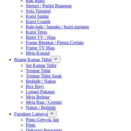
Rak Buku
Sketsel / Partisi Ruangan
Sofa Tunggal
Kursi Santai
Kursi Couple
Bale-bale / bangku / kursi panjang
Kursi Teras
Bufet TV / Hias
Frame Bingkai / Pigura Cermin
Frame TV Hias
Meja Konsul
Ruang Kamar Tidur
Set Kamar Tidur
Tempat Tidur
Tempat Tidur Anak
Bedside / Nakas
Box Bayi
Lemari Pakaian
Meja Belajar
Meja Rias / Cermin
Nakas / Bedside
Furniture Lainnya
Pintu Gebyok Jati
Pintu
Dekorasi Pengantin