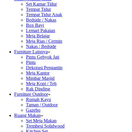
Set Kamar Tidur
Tempat Tidur
Tempat Tidur Anak
Bedside / Nakas
Box Bayi
Lemari Pakaian
Meja Belajar
Meja Rias / Cermin
Nakas / Bedside
Furniture Lainnya
Pintu Gebyok Jati
Pintu
Dekorasi Pengantin
Meja Kantor
Mimbar Masjid
Meja Kopi / Teh
Rak Dinding
Furniture Outdoor
Rumah Kayu
Taman / Outdoor
Gazebo
Ruang Makan
Set Meja Makan
Trembesi Solidwood
Kitchen Set