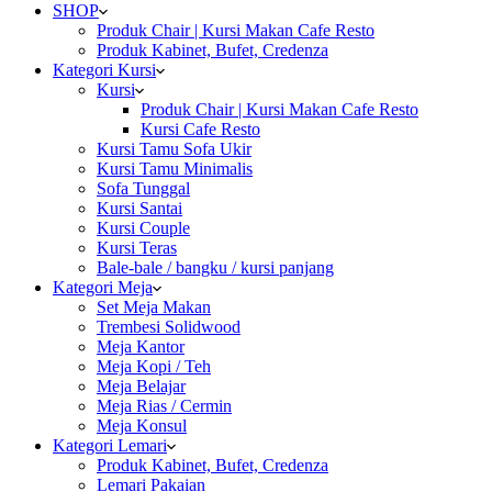
SHOP
Produk Chair | Kursi Makan Cafe Resto
Produk Kabinet, Bufet, Credenza
Kategori Kursi
Kursi
Produk Chair | Kursi Makan Cafe Resto
Kursi Cafe Resto
Kursi Tamu Sofa Ukir
Kursi Tamu Minimalis
Sofa Tunggal
Kursi Santai
Kursi Couple
Kursi Teras
Bale-bale / bangku / kursi panjang
Kategori Meja
Set Meja Makan
Trembesi Solidwood
Meja Kantor
Meja Kopi / Teh
Meja Belajar
Meja Rias / Cermin
Meja Konsul
Kategori Lemari
Produk Kabinet, Bufet, Credenza
Lemari Pakaian