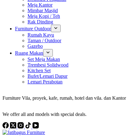
Meja Kantor
Mimbar Masjid
Meja Kopi / Teh
Rak Dinding
Furniture Outdoor
Rumah Kayu
Taman / Outdoor
Gazebo
Ruang Makan
Set Meja Makan
Trembesi Solidwood
Kitchen Set
Bufet/Lemari Dapur
Lemari Perabotan
Konsultan Interior Design
Furniture Vila, proyek, kafe, rumah, hotel dan vila. dan Kantor
Discover the Best Furniture Choices for Your Project
We offer all and models with special deals.