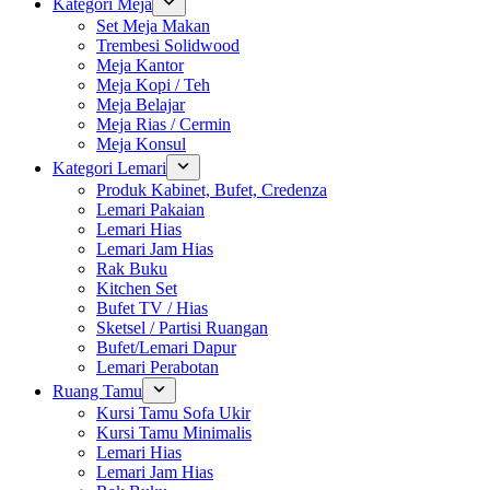
Kategori Meja
Set Meja Makan
Trembesi Solidwood
Meja Kantor
Meja Kopi / Teh
Meja Belajar
Meja Rias / Cermin
Meja Konsul
Kategori Lemari
Produk Kabinet, Bufet, Credenza
Lemari Pakaian
Lemari Hias
Lemari Jam Hias
Rak Buku
Kitchen Set
Bufet TV / Hias
Sketsel / Partisi Ruangan
Bufet/Lemari Dapur
Lemari Perabotan
Ruang Tamu
Kursi Tamu Sofa Ukir
Kursi Tamu Minimalis
Lemari Hias
Lemari Jam Hias