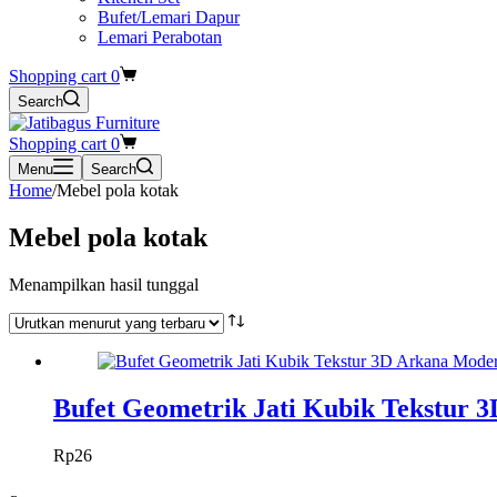
Bufet/Lemari Dapur
Lemari Perabotan
Shopping cart
0
Search
Shopping cart
0
Menu
Search
Home
/
Mebel pola kotak
Mebel pola kotak
Menampilkan hasil tunggal
Bufet Geometrik Jati Kubik Tekstur 
Rp
26