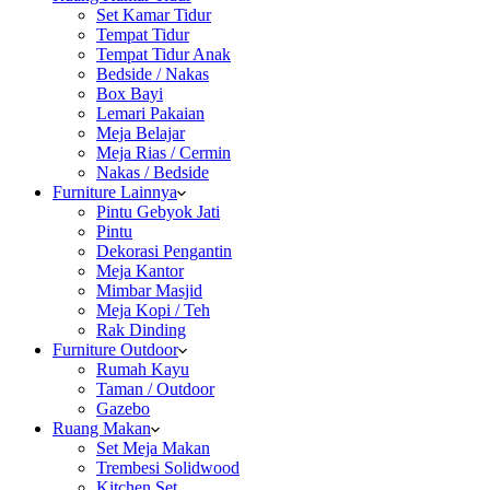
Set Kamar Tidur
Tempat Tidur
Tempat Tidur Anak
Bedside / Nakas
Box Bayi
Lemari Pakaian
Meja Belajar
Meja Rias / Cermin
Nakas / Bedside
Furniture Lainnya
Pintu Gebyok Jati
Pintu
Dekorasi Pengantin
Meja Kantor
Mimbar Masjid
Meja Kopi / Teh
Rak Dinding
Furniture Outdoor
Rumah Kayu
Taman / Outdoor
Gazebo
Ruang Makan
Set Meja Makan
Trembesi Solidwood
Kitchen Set