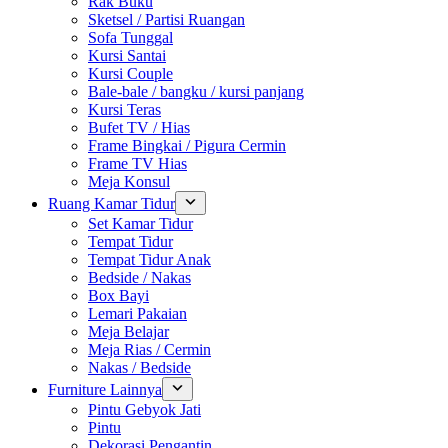
Rak Buku
Sketsel / Partisi Ruangan
Sofa Tunggal
Kursi Santai
Kursi Couple
Bale-bale / bangku / kursi panjang
Kursi Teras
Bufet TV / Hias
Frame Bingkai / Pigura Cermin
Frame TV Hias
Meja Konsul
Ruang Kamar Tidur
Set Kamar Tidur
Tempat Tidur
Tempat Tidur Anak
Bedside / Nakas
Box Bayi
Lemari Pakaian
Meja Belajar
Meja Rias / Cermin
Nakas / Bedside
Furniture Lainnya
Pintu Gebyok Jati
Pintu
Dekorasi Pengantin