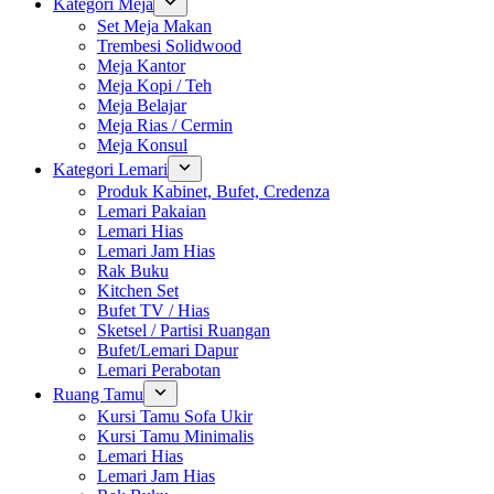
Kategori Meja
Set Meja Makan
Trembesi Solidwood
Meja Kantor
Meja Kopi / Teh
Meja Belajar
Meja Rias / Cermin
Meja Konsul
Kategori Lemari
Produk Kabinet, Bufet, Credenza
Lemari Pakaian
Lemari Hias
Lemari Jam Hias
Rak Buku
Kitchen Set
Bufet TV / Hias
Sketsel / Partisi Ruangan
Bufet/Lemari Dapur
Lemari Perabotan
Ruang Tamu
Kursi Tamu Sofa Ukir
Kursi Tamu Minimalis
Lemari Hias
Lemari Jam Hias