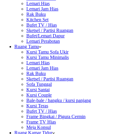
Lemari Hias
Lemari Jam Hias
Rak Buku
Kitchen Set
Bufet TV / Hias
Sketsel / Partisi Ruangan
Bufet/Lemari Dapur
Lemari Perabotan
Ruang Tamu
Kursi Tamu Sofa Ukir
Kursi Tamu Minimalis
Lemari Hias
Lemari Jam Hias
Rak Buku
Sketsel / Partisi Ruangan
Sofa Tunggal
Kursi Santai
Kursi Couple
Bale-bale / bangku / kursi panjang
Kursi Teras
Bufet TV / Hias
Frame Bingkai / Pigura Cermin
Frame TV Hias
Meja Konsul
Ruang Kamar Tidur