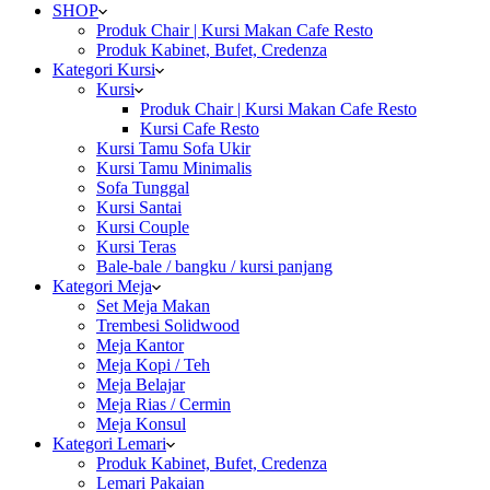
SHOP
Produk Chair | Kursi Makan Cafe Resto
Produk Kabinet, Bufet, Credenza
Kategori Kursi
Kursi
Produk Chair | Kursi Makan Cafe Resto
Kursi Cafe Resto
Kursi Tamu Sofa Ukir
Kursi Tamu Minimalis
Sofa Tunggal
Kursi Santai
Kursi Couple
Kursi Teras
Bale-bale / bangku / kursi panjang
Kategori Meja
Set Meja Makan
Trembesi Solidwood
Meja Kantor
Meja Kopi / Teh
Meja Belajar
Meja Rias / Cermin
Meja Konsul
Kategori Lemari
Produk Kabinet, Bufet, Credenza
Lemari Pakaian