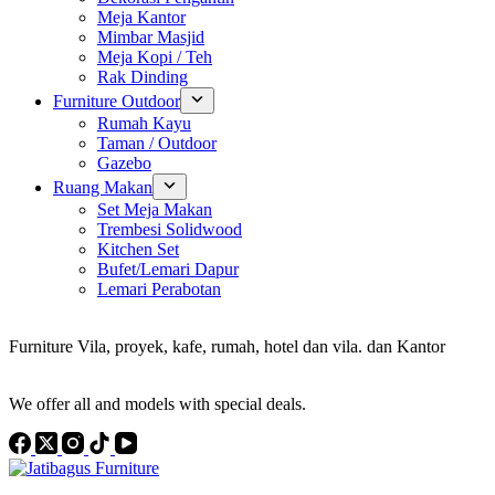
Meja Kantor
Mimbar Masjid
Meja Kopi / Teh
Rak Dinding
Furniture Outdoor
Rumah Kayu
Taman / Outdoor
Gazebo
Ruang Makan
Set Meja Makan
Trembesi Solidwood
Kitchen Set
Bufet/Lemari Dapur
Lemari Perabotan
Konsultan Interior Design
Furniture Vila, proyek, kafe, rumah, hotel dan vila. dan Kantor
Discover the Best Furniture Choices for Your Project
We offer all and models with special deals.