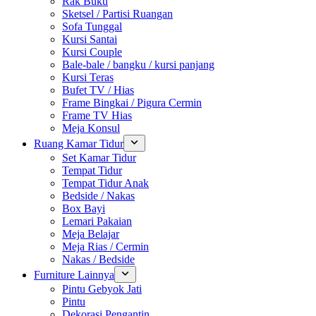
Rak Buku
Sketsel / Partisi Ruangan
Sofa Tunggal
Kursi Santai
Kursi Couple
Bale-bale / bangku / kursi panjang
Kursi Teras
Bufet TV / Hias
Frame Bingkai / Pigura Cermin
Frame TV Hias
Meja Konsul
Ruang Kamar Tidur
Set Kamar Tidur
Tempat Tidur
Tempat Tidur Anak
Bedside / Nakas
Box Bayi
Lemari Pakaian
Meja Belajar
Meja Rias / Cermin
Nakas / Bedside
Furniture Lainnya
Pintu Gebyok Jati
Pintu
Dekorasi Pengantin