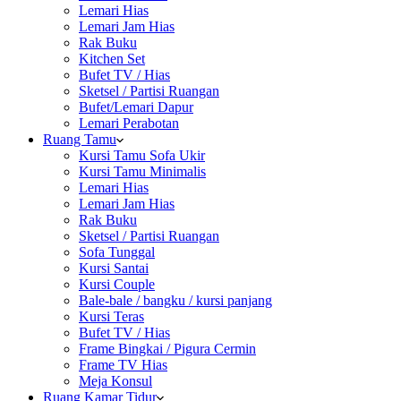
Lemari Hias
Lemari Jam Hias
Rak Buku
Kitchen Set
Bufet TV / Hias
Sketsel / Partisi Ruangan
Bufet/Lemari Dapur
Lemari Perabotan
Ruang Tamu
Kursi Tamu Sofa Ukir
Kursi Tamu Minimalis
Lemari Hias
Lemari Jam Hias
Rak Buku
Sketsel / Partisi Ruangan
Sofa Tunggal
Kursi Santai
Kursi Couple
Bale-bale / bangku / kursi panjang
Kursi Teras
Bufet TV / Hias
Frame Bingkai / Pigura Cermin
Frame TV Hias
Meja Konsul
Ruang Kamar Tidur