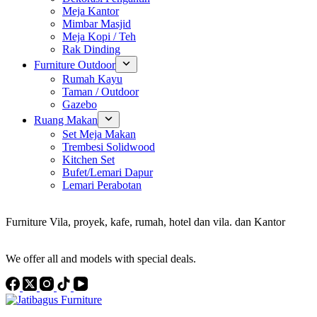
Meja Kantor
Mimbar Masjid
Meja Kopi / Teh
Rak Dinding
Furniture Outdoor
Rumah Kayu
Taman / Outdoor
Gazebo
Ruang Makan
Set Meja Makan
Trembesi Solidwood
Kitchen Set
Bufet/Lemari Dapur
Lemari Perabotan
Konsultan Interior Design
Furniture Vila, proyek, kafe, rumah, hotel dan vila. dan Kantor
Discover the Best Furniture Choices for Your Project
We offer all and models with special deals.