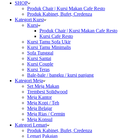
SHOP
Produk Chair | Kursi Makan Cafe Resto
Produk Kabinet, Bufet, Credenza
Kategori Kursi
Kursi
Produk Chair | Kursi Makan Cafe Resto
Kursi Cafe Resto
Kursi Tamu Sofa Ukir
Kursi Tamu Minimalis
Sofa Tunggal
Kursi Santai
Kursi Couple
Kursi Teras
Bale-bale / bangku / kursi panjang
Kategori Meja
Set Meja Makan
Trembesi Solidwood
Meja Kantor
Meja Kopi / Teh
Meja Belajar
Meja Rias / Cermin
Meja Konsul
Kategori Lemari
Produk Kabinet, Bufet, Credenza
Lemari Pakaian