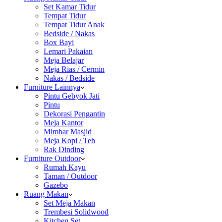
Set Kamar Tidur
Tempat Tidur
Tempat Tidur Anak
Bedside / Nakas
Box Bayi
Lemari Pakaian
Meja Belajar
Meja Rias / Cermin
Nakas / Bedside
Furniture Lainnya
Pintu Gebyok Jati
Pintu
Dekorasi Pengantin
Meja Kantor
Mimbar Masjid
Meja Kopi / Teh
Rak Dinding
Furniture Outdoor
Rumah Kayu
Taman / Outdoor
Gazebo
Ruang Makan
Set Meja Makan
Trembesi Solidwood
Kitchen Set