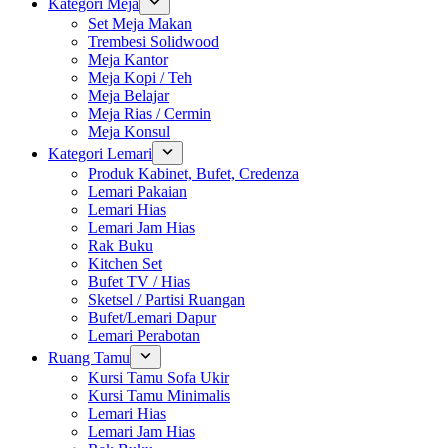
Kategori Meja
Set Meja Makan
Trembesi Solidwood
Meja Kantor
Meja Kopi / Teh
Meja Belajar
Meja Rias / Cermin
Meja Konsul
Kategori Lemari
Produk Kabinet, Bufet, Credenza
Lemari Pakaian
Lemari Hias
Lemari Jam Hias
Rak Buku
Kitchen Set
Bufet TV / Hias
Sketsel / Partisi Ruangan
Bufet/Lemari Dapur
Lemari Perabotan
Ruang Tamu
Kursi Tamu Sofa Ukir
Kursi Tamu Minimalis
Lemari Hias
Lemari Jam Hias