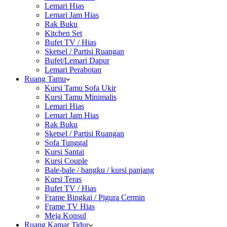
Lemari Hias
Lemari Jam Hias
Rak Buku
Kitchen Set
Bufet TV / Hias
Sketsel / Partisi Ruangan
Bufet/Lemari Dapur
Lemari Perabotan
Ruang Tamu
Kursi Tamu Sofa Ukir
Kursi Tamu Minimalis
Lemari Hias
Lemari Jam Hias
Rak Buku
Sketsel / Partisi Ruangan
Sofa Tunggal
Kursi Santai
Kursi Couple
Bale-bale / bangku / kursi panjang
Kursi Teras
Bufet TV / Hias
Frame Bingkai / Pigura Cermin
Frame TV Hias
Meja Konsul
Ruang Kamar Tidur