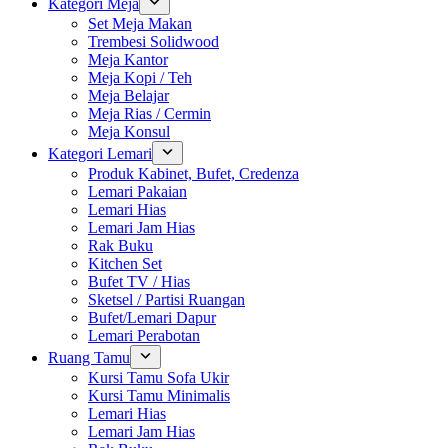
Kategori Meja
Set Meja Makan
Trembesi Solidwood
Meja Kantor
Meja Kopi / Teh
Meja Belajar
Meja Rias / Cermin
Meja Konsul
Kategori Lemari
Produk Kabinet, Bufet, Credenza
Lemari Pakaian
Lemari Hias
Lemari Jam Hias
Rak Buku
Kitchen Set
Bufet TV / Hias
Sketsel / Partisi Ruangan
Bufet/Lemari Dapur
Lemari Perabotan
Ruang Tamu
Kursi Tamu Sofa Ukir
Kursi Tamu Minimalis
Lemari Hias
Lemari Jam Hias