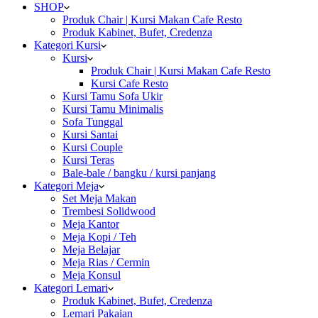
SHOP
Produk Chair | Kursi Makan Cafe Resto
Produk Kabinet, Bufet, Credenza
Kategori Kursi
Kursi
Produk Chair | Kursi Makan Cafe Resto
Kursi Cafe Resto
Kursi Tamu Sofa Ukir
Kursi Tamu Minimalis
Sofa Tunggal
Kursi Santai
Kursi Couple
Kursi Teras
Bale-bale / bangku / kursi panjang
Kategori Meja
Set Meja Makan
Trembesi Solidwood
Meja Kantor
Meja Kopi / Teh
Meja Belajar
Meja Rias / Cermin
Meja Konsul
Kategori Lemari
Produk Kabinet, Bufet, Credenza
Lemari Pakaian