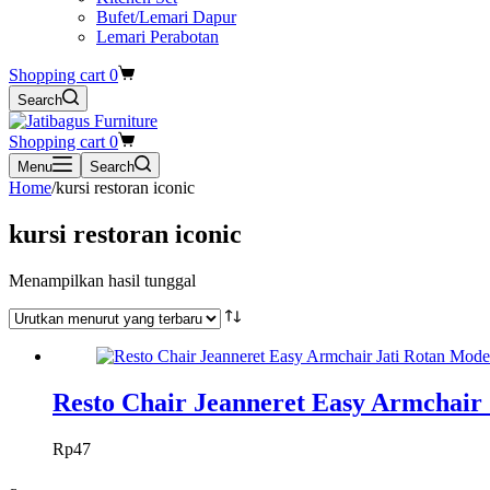
Bufet/Lemari Dapur
Lemari Perabotan
Shopping cart
0
Search
Shopping cart
0
Menu
Search
Home
/
kursi restoran iconic
kursi restoran iconic
Menampilkan hasil tunggal
Resto Chair Jeanneret Easy Armchair
Rp
47