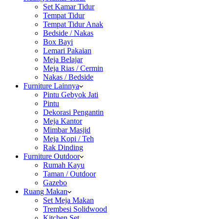
Set Kamar Tidur
Tempat Tidur
Tempat Tidur Anak
Bedside / Nakas
Box Bayi
Lemari Pakaian
Meja Belajar
Meja Rias / Cermin
Nakas / Bedside
Furniture Lainnya
Pintu Gebyok Jati
Pintu
Dekorasi Pengantin
Meja Kantor
Mimbar Masjid
Meja Kopi / Teh
Rak Dinding
Furniture Outdoor
Rumah Kayu
Taman / Outdoor
Gazebo
Ruang Makan
Set Meja Makan
Trembesi Solidwood
Kitchen Set