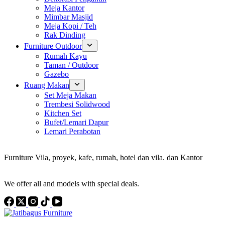
Meja Kantor
Mimbar Masjid
Meja Kopi / Teh
Rak Dinding
Furniture Outdoor
Rumah Kayu
Taman / Outdoor
Gazebo
Ruang Makan
Set Meja Makan
Trembesi Solidwood
Kitchen Set
Bufet/Lemari Dapur
Lemari Perabotan
Konsultan Interior Design
Furniture Vila, proyek, kafe, rumah, hotel dan vila. dan Kantor
Discover the Best Furniture Choices for Your Project
We offer all and models with special deals.