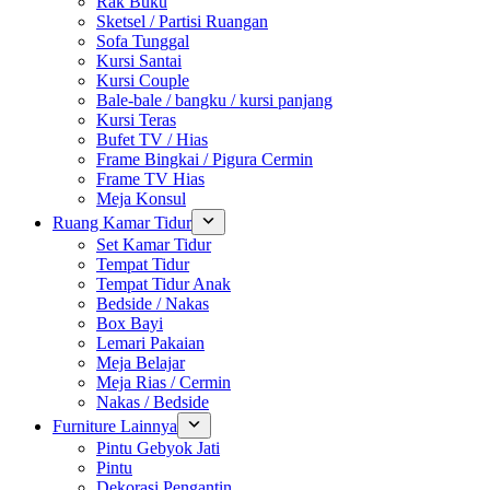
Rak Buku
Sketsel / Partisi Ruangan
Sofa Tunggal
Kursi Santai
Kursi Couple
Bale-bale / bangku / kursi panjang
Kursi Teras
Bufet TV / Hias
Frame Bingkai / Pigura Cermin
Frame TV Hias
Meja Konsul
Ruang Kamar Tidur
Set Kamar Tidur
Tempat Tidur
Tempat Tidur Anak
Bedside / Nakas
Box Bayi
Lemari Pakaian
Meja Belajar
Meja Rias / Cermin
Nakas / Bedside
Furniture Lainnya
Pintu Gebyok Jati
Pintu
Dekorasi Pengantin