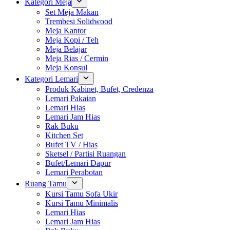
Kategori Meja
Set Meja Makan
Trembesi Solidwood
Meja Kantor
Meja Kopi / Teh
Meja Belajar
Meja Rias / Cermin
Meja Konsul
Kategori Lemari
Produk Kabinet, Bufet, Credenza
Lemari Pakaian
Lemari Hias
Lemari Jam Hias
Rak Buku
Kitchen Set
Bufet TV / Hias
Sketsel / Partisi Ruangan
Bufet/Lemari Dapur
Lemari Perabotan
Ruang Tamu
Kursi Tamu Sofa Ukir
Kursi Tamu Minimalis
Lemari Hias
Lemari Jam Hias