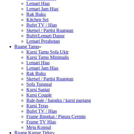
Lemari Hias
Lemari Jam Hias
Rak Buku
Kitchen Set
Bufet TV / Hias
Sketsel / Partisi Ruangan
Bufet/Lemari Dapur
Lemari Perabotan
Ruang Tamu
Kursi Tamu Sofa Ukir
Kursi Tamu Minimalis
Lemari Hias
Lemari Jam Hias
Rak Buku
Sketsel / Partisi Ruangan
Sofa Tunggal
Kursi Santai
Kursi Couple
Bale-bale / bangku / kursi panjang
Kursi Teras
Bufet TV / Hias
Frame Bingkai / Pigura Cermin
Frame TV Hias
Meja Konsul
Ruang Kamar Tidur