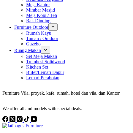
Meja Kantor
Mimbar Masjid
Meja Kopi / Teh
Rak Dinding
Furniture Outdoor
Rumah Kayu
Taman / Outdoor
Gazebo
Ruang Makan
Set Meja Makan
Trembesi Solidwood
Kitchen Set
Bufet/Lemari Dapur
Lemari Perabotan
Konsultan Interior Design
Furniture Vila, proyek, kafe, rumah, hotel dan vila. dan Kantor
Discover the Best Furniture Choices for Your Project
We offer all and models with special deals.