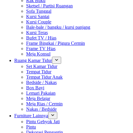
Rak Buku
Sketsel / Partisi Ruangan
Sofa Tunggal
Kursi Santai
Kursi Couple
Bale-bale / bangku / kursi panjang
Kursi Teras
Bufet TV / Hias
Frame Bingkai / Pigura Cermin
Frame TV Hias
Meja Konsul
Ruang Kamar Tidur
Set Kamar Tidur
Tempat Tidur
Tempat Tidur Anak
Bedside / Nakas
Box Bayi
Lemari Pakaian
Meja Belajar
Meja Rias / Cermin
Nakas / Bedside
Furniture Lainnya
Pintu Gebyok Jati
Pintu
Dekorasi Pengantin