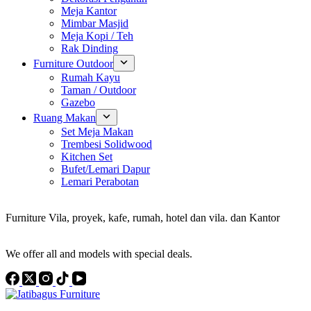
Meja Kantor
Mimbar Masjid
Meja Kopi / Teh
Rak Dinding
Furniture Outdoor
Rumah Kayu
Taman / Outdoor
Gazebo
Ruang Makan
Set Meja Makan
Trembesi Solidwood
Kitchen Set
Bufet/Lemari Dapur
Lemari Perabotan
Konsultan Interior Design
Furniture Vila, proyek, kafe, rumah, hotel dan vila. dan Kantor
Discover the Best Furniture Choices for Your Project
We offer all and models with special deals.