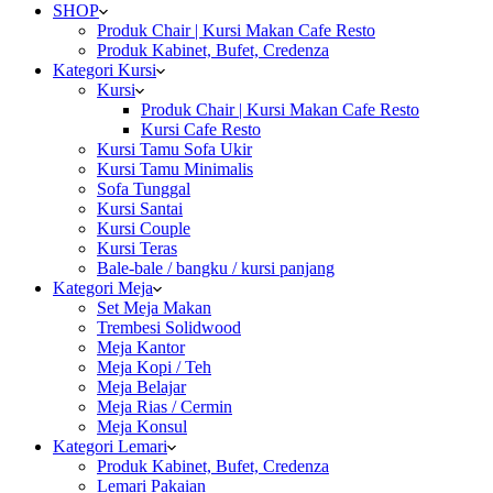
SHOP
Produk Chair | Kursi Makan Cafe Resto
Produk Kabinet, Bufet, Credenza
Kategori Kursi
Kursi
Produk Chair | Kursi Makan Cafe Resto
Kursi Cafe Resto
Kursi Tamu Sofa Ukir
Kursi Tamu Minimalis
Sofa Tunggal
Kursi Santai
Kursi Couple
Kursi Teras
Bale-bale / bangku / kursi panjang
Kategori Meja
Set Meja Makan
Trembesi Solidwood
Meja Kantor
Meja Kopi / Teh
Meja Belajar
Meja Rias / Cermin
Meja Konsul
Kategori Lemari
Produk Kabinet, Bufet, Credenza
Lemari Pakaian