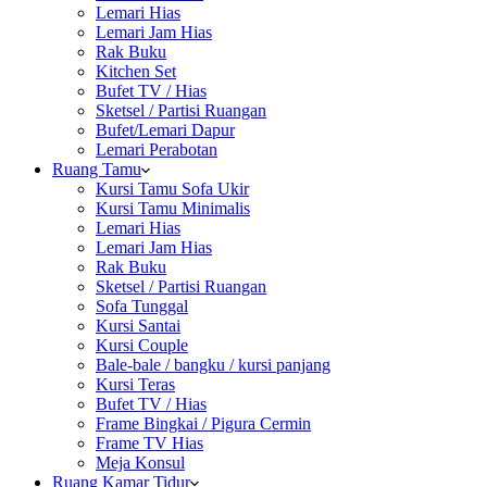
Lemari Hias
Lemari Jam Hias
Rak Buku
Kitchen Set
Bufet TV / Hias
Sketsel / Partisi Ruangan
Bufet/Lemari Dapur
Lemari Perabotan
Ruang Tamu
Kursi Tamu Sofa Ukir
Kursi Tamu Minimalis
Lemari Hias
Lemari Jam Hias
Rak Buku
Sketsel / Partisi Ruangan
Sofa Tunggal
Kursi Santai
Kursi Couple
Bale-bale / bangku / kursi panjang
Kursi Teras
Bufet TV / Hias
Frame Bingkai / Pigura Cermin
Frame TV Hias
Meja Konsul
Ruang Kamar Tidur