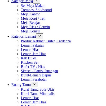
Kategori Meja
Set Meja Makan
Trembesi Solidwood
Meja Kantor
Meja Kopi / Teh
Meja Belajar
Meja Rias / Cermin
Meja Konsul
Kategori Lemari
Produk Kabinet, Bufet, Credenza
Lemari Pakaian
Lemari Hias
Lemari Jam Hias
Rak Buku
Kitchen Set
Bufet TV / Hias
Sketsel / Partisi Ruangan
Bufet/Lemari Dapur
Lemari Perabotan
Ruang Tamu
Kursi Tamu Sofa Ukir
Kursi Tamu Minimalis
Lemari Hias
Lemari Jam Hias