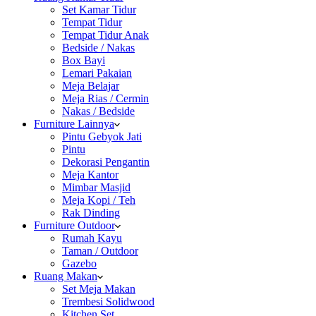
Set Kamar Tidur
Tempat Tidur
Tempat Tidur Anak
Bedside / Nakas
Box Bayi
Lemari Pakaian
Meja Belajar
Meja Rias / Cermin
Nakas / Bedside
Furniture Lainnya
Pintu Gebyok Jati
Pintu
Dekorasi Pengantin
Meja Kantor
Mimbar Masjid
Meja Kopi / Teh
Rak Dinding
Furniture Outdoor
Rumah Kayu
Taman / Outdoor
Gazebo
Ruang Makan
Set Meja Makan
Trembesi Solidwood
Kitchen Set