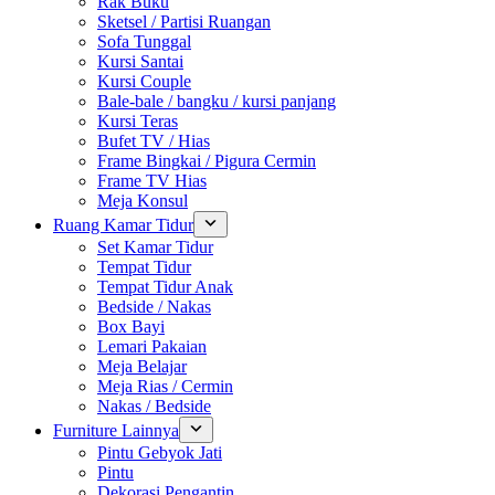
Rak Buku
Sketsel / Partisi Ruangan
Sofa Tunggal
Kursi Santai
Kursi Couple
Bale-bale / bangku / kursi panjang
Kursi Teras
Bufet TV / Hias
Frame Bingkai / Pigura Cermin
Frame TV Hias
Meja Konsul
Ruang Kamar Tidur
Set Kamar Tidur
Tempat Tidur
Tempat Tidur Anak
Bedside / Nakas
Box Bayi
Lemari Pakaian
Meja Belajar
Meja Rias / Cermin
Nakas / Bedside
Furniture Lainnya
Pintu Gebyok Jati
Pintu
Dekorasi Pengantin