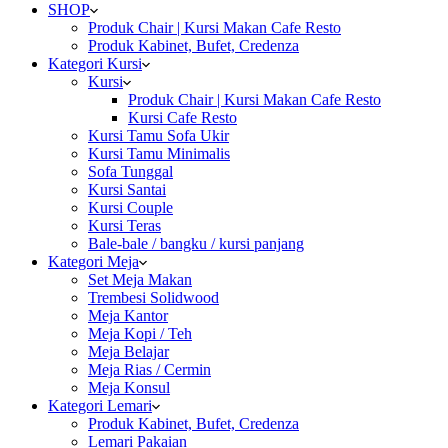
SHOP
Produk Chair | Kursi Makan Cafe Resto
Produk Kabinet, Bufet, Credenza
Kategori Kursi
Kursi
Produk Chair | Kursi Makan Cafe Resto
Kursi Cafe Resto
Kursi Tamu Sofa Ukir
Kursi Tamu Minimalis
Sofa Tunggal
Kursi Santai
Kursi Couple
Kursi Teras
Bale-bale / bangku / kursi panjang
Kategori Meja
Set Meja Makan
Trembesi Solidwood
Meja Kantor
Meja Kopi / Teh
Meja Belajar
Meja Rias / Cermin
Meja Konsul
Kategori Lemari
Produk Kabinet, Bufet, Credenza
Lemari Pakaian