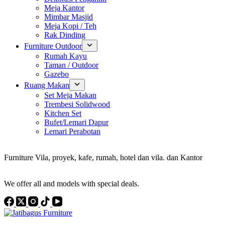
Meja Kantor
Mimbar Masjid
Meja Kopi / Teh
Rak Dinding
Furniture Outdoor
Rumah Kayu
Taman / Outdoor
Gazebo
Ruang Makan
Set Meja Makan
Trembesi Solidwood
Kitchen Set
Bufet/Lemari Dapur
Lemari Perabotan
Konsultan Interior Design
Furniture Vila, proyek, kafe, rumah, hotel dan vila. dan Kantor
Discover the Best Furniture Choices for Your Project
We offer all and models with special deals.