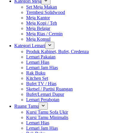
Kategori Meja
Set Meja Makan
Trembesi Solidwood
Meja Kantor
Meja Kopi / Teh
Meja Belajar
Meja Rias / Cermin
Meja Konsul
Kategori Lemari
Produk Kabinet, Bufet, Credenza
Lemari Pakaian
Lemari Hias
Lemari Jam Hias
Rak Buku
Kitchen Set
Bufet TV / Hias
Sketsel / Partisi Ruangan
Bufet/Lemari Dapur
Lemari Perabotan
Ruang Tamu
Kursi Tamu Sofa Ukir
Kursi Tamu Minimalis
Lemari Hias
Lemari Jam Hias