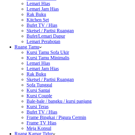
Lemari Hias
Lemari Jam Hias
Rak Buku
Kitchen Set
Bufet TV / Hias
Sketsel / Partisi Ruangan
Bufet/Lemari Dapur
Lemari Perabotan
Ruang Tamu
Kursi Tamu Sofa Ukir
Kursi Tamu Minimalis
Lemari Hias
Lemari Jam Hias
Rak Buku
Sketsel / Partisi Ruangan
Sofa Tunggal
Kursi Santai
Kursi Couple
Bale-bale / bangku / kursi panjang
Kursi Teras
Bufet TV / Hias
Frame Bingkai / Pigura Cermin
Frame TV Hias
Meja Konsul
Ruang Kamar Tidur