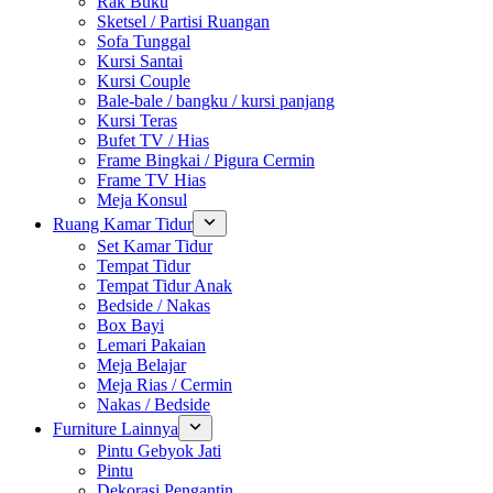
Rak Buku
Sketsel / Partisi Ruangan
Sofa Tunggal
Kursi Santai
Kursi Couple
Bale-bale / bangku / kursi panjang
Kursi Teras
Bufet TV / Hias
Frame Bingkai / Pigura Cermin
Frame TV Hias
Meja Konsul
Ruang Kamar Tidur
Set Kamar Tidur
Tempat Tidur
Tempat Tidur Anak
Bedside / Nakas
Box Bayi
Lemari Pakaian
Meja Belajar
Meja Rias / Cermin
Nakas / Bedside
Furniture Lainnya
Pintu Gebyok Jati
Pintu
Dekorasi Pengantin