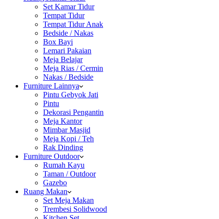
Set Kamar Tidur
Tempat Tidur
Tempat Tidur Anak
Bedside / Nakas
Box Bayi
Lemari Pakaian
Meja Belajar
Meja Rias / Cermin
Nakas / Bedside
Furniture Lainnya
Pintu Gebyok Jati
Pintu
Dekorasi Pengantin
Meja Kantor
Mimbar Masjid
Meja Kopi / Teh
Rak Dinding
Furniture Outdoor
Rumah Kayu
Taman / Outdoor
Gazebo
Ruang Makan
Set Meja Makan
Trembesi Solidwood
Kitchen Set