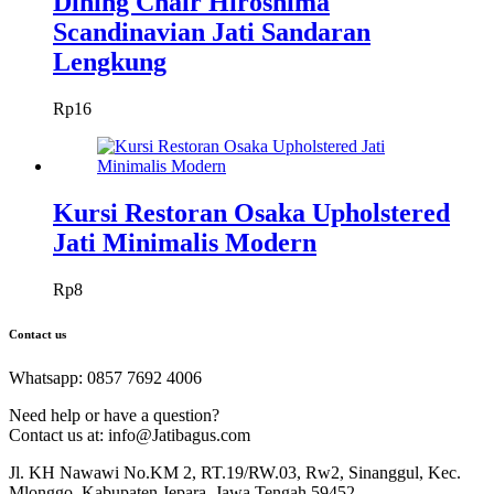
Dining Chair Hiroshima
Scandinavian Jati Sandaran
Lengkung
Rp
16
Kursi Restoran Osaka Upholstered
Jati Minimalis Modern
Rp
8
Contact us
Whatsapp: 0857 7692 4006
Need help or have a question?
Contact us at: info@Jatibagus.com
Jl. KH Nawawi No.KM 2, RT.19/RW.03, Rw2, Sinanggul, Kec.
Mlonggo, Kabupaten Jepara, Jawa Tengah 59452