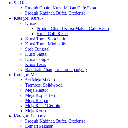
SHOP
Produk Chair | Kursi Makan Cafe Resto
Produk Kabinet, Bufet, Credenza
Kategori Kursi
Kursi
Produk Chair | Kursi Makan Cafe Resto
Kursi Cafe Resto
Kursi Tamu Sofa Ukir
Kursi Tamu Minimalis
Sofa Tunggal
Kursi Santai
Kursi Couple
Kursi Teras
Bale-bale / bangku / kursi panjang
Kategori Meja
Set Meja Makan
Trembesi Solidwood
Meja Kantor
Meja Kopi / Teh
Meja Belajar
Meja Rias / Cermin
Meja Konsul
Kategori Lemari
Produk Kabinet, Bufet, Credenza
Lemari Pakaian