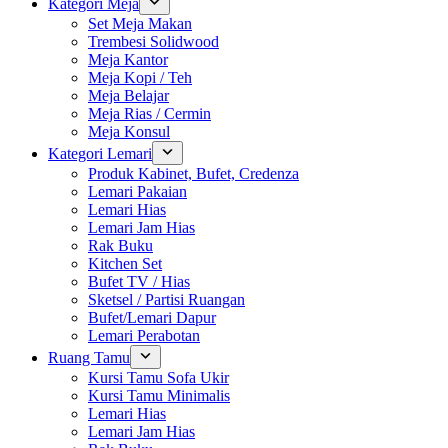
Kategori Meja
Set Meja Makan
Trembesi Solidwood
Meja Kantor
Meja Kopi / Teh
Meja Belajar
Meja Rias / Cermin
Meja Konsul
Kategori Lemari
Produk Kabinet, Bufet, Credenza
Lemari Pakaian
Lemari Hias
Lemari Jam Hias
Rak Buku
Kitchen Set
Bufet TV / Hias
Sketsel / Partisi Ruangan
Bufet/Lemari Dapur
Lemari Perabotan
Ruang Tamu
Kursi Tamu Sofa Ukir
Kursi Tamu Minimalis
Lemari Hias
Lemari Jam Hias