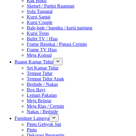
Rak Buku
Sketsel / Partisi Ruangan
Sofa Tunggal
Kursi Santai
Kursi Couple
Bale-bale / bangku / kursi panjang
Kursi Teras
Bufet TV / Hias
Frame Bingkai / Pigura Cermin
Frame TV Hias
Meja Konsul
Ruang Kamar Tidur
Set Kamar Tidur
Tempat Tidur
Tempat Tidur Anak
Bedside / Nakas
Box Bayi
Lemari Pakaian
Meja Belajar
Meja Rias / Cermin
Nakas / Bedside
Furniture Lainnya
Pintu Gebyok Jati
Pintu
Dekorasi Pengantin