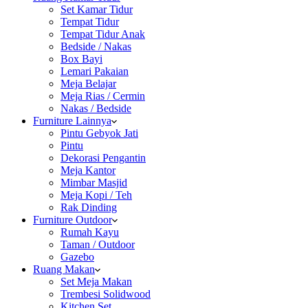
Set Kamar Tidur
Tempat Tidur
Tempat Tidur Anak
Bedside / Nakas
Box Bayi
Lemari Pakaian
Meja Belajar
Meja Rias / Cermin
Nakas / Bedside
Furniture Lainnya
Pintu Gebyok Jati
Pintu
Dekorasi Pengantin
Meja Kantor
Mimbar Masjid
Meja Kopi / Teh
Rak Dinding
Furniture Outdoor
Rumah Kayu
Taman / Outdoor
Gazebo
Ruang Makan
Set Meja Makan
Trembesi Solidwood
Kitchen Set