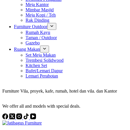
Meja Kantor
Mimbar Masjid
Meja Kopi / Teh
Rak Dinding
Furniture Outdoor
Rumah Kayu
Taman / Outdoor
Gazebo
Ruang Makan
Set Meja Makan
Trembesi Solidwood
Kitchen Set
Bufet/Lemari Dapur
Lemari Perabotan
Konsultan Interior Design
Furniture Vila, proyek, kafe, rumah, hotel dan vila. dan Kantor
Discover the Best Furniture Choices for Your Project
We offer all and models with special deals.