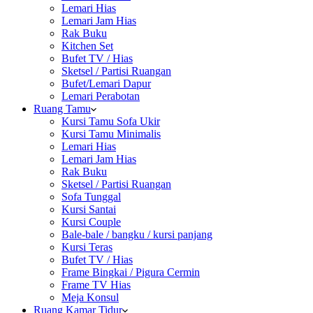
Lemari Hias
Lemari Jam Hias
Rak Buku
Kitchen Set
Bufet TV / Hias
Sketsel / Partisi Ruangan
Bufet/Lemari Dapur
Lemari Perabotan
Ruang Tamu
Kursi Tamu Sofa Ukir
Kursi Tamu Minimalis
Lemari Hias
Lemari Jam Hias
Rak Buku
Sketsel / Partisi Ruangan
Sofa Tunggal
Kursi Santai
Kursi Couple
Bale-bale / bangku / kursi panjang
Kursi Teras
Bufet TV / Hias
Frame Bingkai / Pigura Cermin
Frame TV Hias
Meja Konsul
Ruang Kamar Tidur