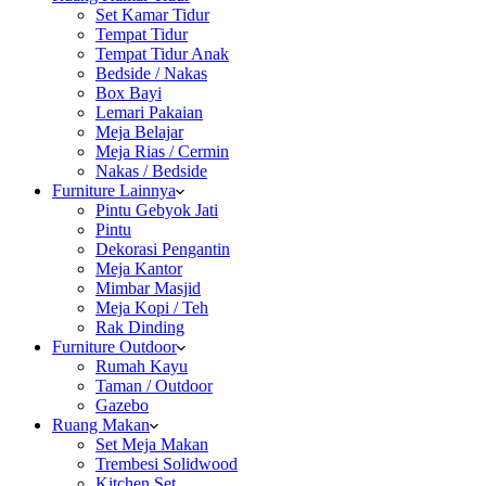
Set Kamar Tidur
Tempat Tidur
Tempat Tidur Anak
Bedside / Nakas
Box Bayi
Lemari Pakaian
Meja Belajar
Meja Rias / Cermin
Nakas / Bedside
Furniture Lainnya
Pintu Gebyok Jati
Pintu
Dekorasi Pengantin
Meja Kantor
Mimbar Masjid
Meja Kopi / Teh
Rak Dinding
Furniture Outdoor
Rumah Kayu
Taman / Outdoor
Gazebo
Ruang Makan
Set Meja Makan
Trembesi Solidwood
Kitchen Set