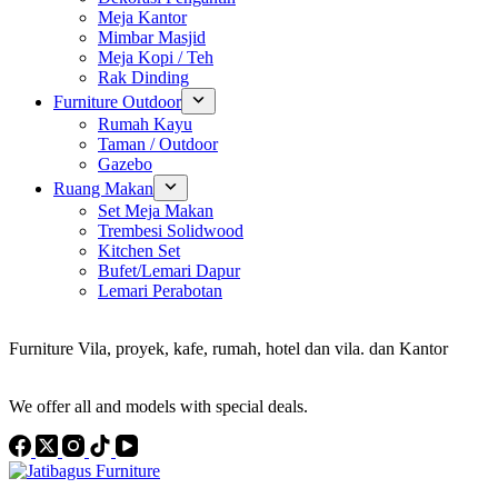
Meja Kantor
Mimbar Masjid
Meja Kopi / Teh
Rak Dinding
Furniture Outdoor
Rumah Kayu
Taman / Outdoor
Gazebo
Ruang Makan
Set Meja Makan
Trembesi Solidwood
Kitchen Set
Bufet/Lemari Dapur
Lemari Perabotan
Konsultan Interior Design
Furniture Vila, proyek, kafe, rumah, hotel dan vila. dan Kantor
Discover the Best Furniture Choices for Your Project
We offer all and models with special deals.