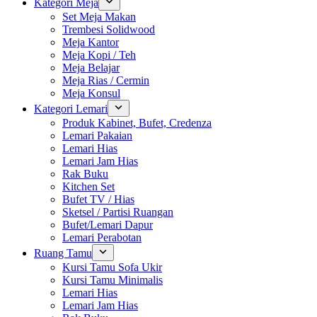
Kategori Meja
Set Meja Makan
Trembesi Solidwood
Meja Kantor
Meja Kopi / Teh
Meja Belajar
Meja Rias / Cermin
Meja Konsul
Kategori Lemari
Produk Kabinet, Bufet, Credenza
Lemari Pakaian
Lemari Hias
Lemari Jam Hias
Rak Buku
Kitchen Set
Bufet TV / Hias
Sketsel / Partisi Ruangan
Bufet/Lemari Dapur
Lemari Perabotan
Ruang Tamu
Kursi Tamu Sofa Ukir
Kursi Tamu Minimalis
Lemari Hias
Lemari Jam Hias