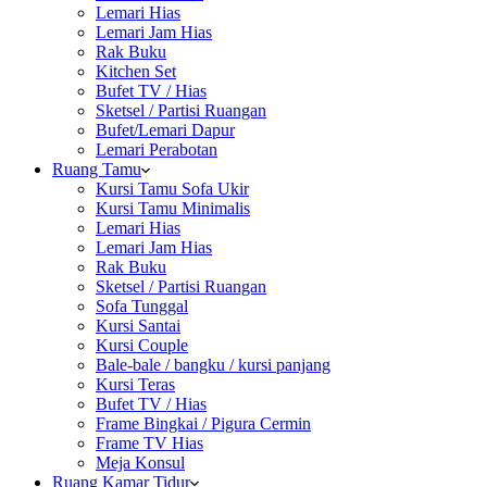
Lemari Hias
Lemari Jam Hias
Rak Buku
Kitchen Set
Bufet TV / Hias
Sketsel / Partisi Ruangan
Bufet/Lemari Dapur
Lemari Perabotan
Ruang Tamu
Kursi Tamu Sofa Ukir
Kursi Tamu Minimalis
Lemari Hias
Lemari Jam Hias
Rak Buku
Sketsel / Partisi Ruangan
Sofa Tunggal
Kursi Santai
Kursi Couple
Bale-bale / bangku / kursi panjang
Kursi Teras
Bufet TV / Hias
Frame Bingkai / Pigura Cermin
Frame TV Hias
Meja Konsul
Ruang Kamar Tidur