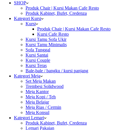
SHOP
Produk Chair | Kursi Makan Cafe Resto
Produk Kabinet, Bufet, Credenza
Kategori Kursi
Kursi
Produk Chair | Kursi Makan Cafe Resto
Kursi Cafe Resto
Kursi Tamu Sofa Ukir
Kursi Tamu Minimalis
Sofa Tunggal
Kursi Santai
Kursi Couple
Kursi Teras
Bale-bale / bangku / kursi panjang
Kategori Meja
Set Meja Makan
Trembesi Solidwood
Meja Kantor
Meja Kopi / Teh
Meja Belajar
Meja Rias / Cermin
Meja Konsul
Kategori Lemari
Produk Kabinet, Bufet, Credenza
Lemari Pakaian