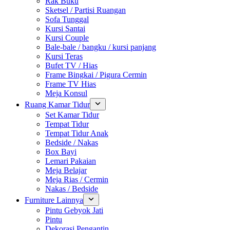
Rak Buku
Sketsel / Partisi Ruangan
Sofa Tunggal
Kursi Santai
Kursi Couple
Bale-bale / bangku / kursi panjang
Kursi Teras
Bufet TV / Hias
Frame Bingkai / Pigura Cermin
Frame TV Hias
Meja Konsul
Ruang Kamar Tidur
Set Kamar Tidur
Tempat Tidur
Tempat Tidur Anak
Bedside / Nakas
Box Bayi
Lemari Pakaian
Meja Belajar
Meja Rias / Cermin
Nakas / Bedside
Furniture Lainnya
Pintu Gebyok Jati
Pintu
Dekorasi Pengantin