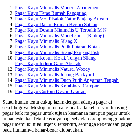
Pagar Kayu Minimalis Modern Apartemen
Pagar Kayu Teras Rumah Panggung
Pagar Kayu Motif Balok Catur Panjang Anyam
Pagar Kayu Dalam Rumah Berdiri Satuan
Pagar Kayu Desain Minimalis U Terbalik M N
Pagar Kayu Minimalis Model 2 in 1 (Railing)
Pagar Kayu Minimalis Silang X
Pagar Kayu Minimalis Putih Putaran Kotak
Pagar Kayu Minimalis Silang Panjang Fish
Pagar Kayu Kebun Kotak Tengah Silang
Pagar Kayu Indoor Garis Abstrak
Pagar Kayu Minimalis Natural Woody
Pagar Kayu Minimalis Jepang Backyard
Pagar Kayu Minimalis Duco Putih Anyaman Tengah
Pagar Kayu Minimalis Kombinasi Campur
Pagar Kayu Custom Desain Ukuran
Suatu hunian tentu cukup lazim dengan adanya pagar di
sekelilingnya. Meskipun memang tidak ada keharusan dipasang
pagar baik itu pagar untuk tujuan keamanan maupun pagar untuk
tujuan estetika. Tetapi rasanya bagi sebagian orang menggunakan
pagar memiliki nilai urgensi tersendiri, sehingga keberadaan pagar
pada huniannya benar-benar diupayakan.