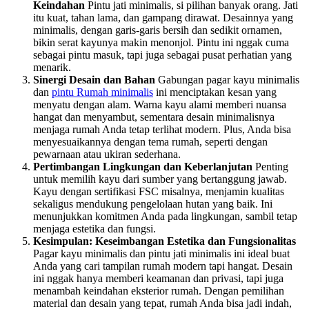
Keindahan
Pintu jati minimalis, si pilihan banyak orang. Jati
itu kuat, tahan lama, dan gampang dirawat. Desainnya yang
minimalis, dengan garis-garis bersih dan sedikit ornamen,
bikin serat kayunya makin menonjol. Pintu ini nggak cuma
sebagai pintu masuk, tapi juga sebagai pusat perhatian yang
menarik.
Sinergi Desain dan Bahan
Gabungan pagar kayu minimalis
dan
pintu Rumah minimalis
ini menciptakan kesan yang
menyatu dengan alam. Warna kayu alami memberi nuansa
hangat dan menyambut, sementara desain minimalisnya
menjaga rumah Anda tetap terlihat modern. Plus, Anda bisa
menyesuaikannya dengan tema rumah, seperti dengan
pewarnaan atau ukiran sederhana.
Pertimbangan Lingkungan dan Keberlanjutan
Penting
untuk memilih kayu dari sumber yang bertanggung jawab.
Kayu dengan sertifikasi FSC misalnya, menjamin kualitas
sekaligus mendukung pengelolaan hutan yang baik. Ini
menunjukkan komitmen Anda pada lingkungan, sambil tetap
menjaga estetika dan fungsi.
Kesimpulan: Keseimbangan Estetika dan Fungsionalitas
Pagar kayu minimalis dan pintu jati minimalis ini ideal buat
Anda yang cari tampilan rumah modern tapi hangat. Desain
ini nggak hanya memberi keamanan dan privasi, tapi juga
menambah keindahan eksterior rumah. Dengan pemilihan
material dan desain yang tepat, rumah Anda bisa jadi indah,