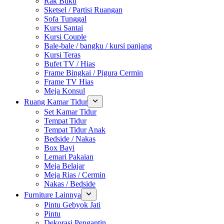
Rak Buku
Sketsel / Partisi Ruangan
Sofa Tunggal
Kursi Santai
Kursi Couple
Bale-bale / bangku / kursi panjang
Kursi Teras
Bufet TV / Hias
Frame Bingkai / Pigura Cermin
Frame TV Hias
Meja Konsul
Ruang Kamar Tidur
Set Kamar Tidur
Tempat Tidur
Tempat Tidur Anak
Bedside / Nakas
Box Bayi
Lemari Pakaian
Meja Belajar
Meja Rias / Cermin
Nakas / Bedside
Furniture Lainnya
Pintu Gebyok Jati
Pintu
Dekorasi Pengantin