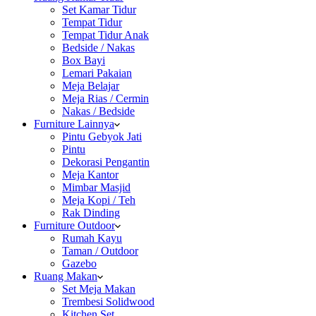
Set Kamar Tidur
Tempat Tidur
Tempat Tidur Anak
Bedside / Nakas
Box Bayi
Lemari Pakaian
Meja Belajar
Meja Rias / Cermin
Nakas / Bedside
Furniture Lainnya
Pintu Gebyok Jati
Pintu
Dekorasi Pengantin
Meja Kantor
Mimbar Masjid
Meja Kopi / Teh
Rak Dinding
Furniture Outdoor
Rumah Kayu
Taman / Outdoor
Gazebo
Ruang Makan
Set Meja Makan
Trembesi Solidwood
Kitchen Set