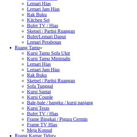
Lemari Hias
Lemari Jam Hias
Rak Buku
Kitchen Set
Bufet TV / Hias
Sketsel / Partisi Ruangan
Bufet/Lemari Dapur
Lemari Perabotan
Ruang Tamu
Kursi Tamu Sofa Ukir
Kursi Tamu Minimalis
Lemari Hias
Lemari Jam Hias
Rak Buku
Sketsel / Partisi Ruangan
Sofa Tunggal
Kursi Santai
Kursi Couple
Bale-bale / bangku / kursi panjang
Kursi Teras
Bufet TV / Hias
Frame Bingkai / Pigura Cermin
Frame TV Hias
Meja Konsul
Ruang Kamar Tidur