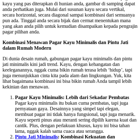
kayu yang pas diterapkan di hunian anda, gambar di samping dapat
anda perhatikan juga. Mulai dari susunan kayu secara vertikal,
secara horizontal, secara diagonal sampai kombinasi dari semuanya
pun ada. Tinggal anda secara bijak dan cermat menentukan mana
yang akan anda pilih untuk kemudian disampaikan kepada pengrajin
pagar pilihan anda.
Kombinasi Menawan Pagar Kayu Minimalis dan Pintu Jati
dalam Rumah Modern
Di dunia desain rumah, gabungan pagar kayu minimalis dan pintu
jati minimalis kini jadi trend. Kayu, dengan kehangatan dan
keeleganannya, nggak cuma bikin rumah terasa lebih ‘hidup’, tapi
juga menunjukkan cinta kita pada alam dan lingkungan. Yuk, kita
lihat bagaimana kombinasi ini bisa bikin rumah Anda tampil lebih
kekinian dan menawan.
Pagar Kayu Minimalis: Lebih dari Sekadar Pembatas
Pagar kayu minimalis itu bukan cuma pembatas, tapi juga
pernyataan gaya. Desainnya yang simpel tapi elegan,
membuat pagar ini tidak hanya fungsional, tapi juga menarik.
Kayu seperti pinus atau meranti sering dipilih karena kuat dan
cantik. Plus, dengan perlakuan khusus, kayu ini bisa tahan
lama, nggak kalah sama cuaca atau serangga.
Pintu Jati Minimalis
: Kombinasi Kekuatan dan