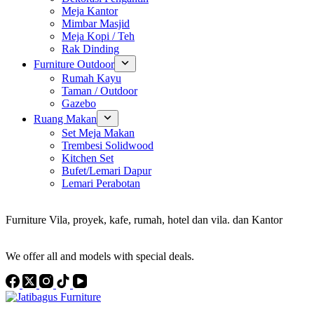
Meja Kantor
Mimbar Masjid
Meja Kopi / Teh
Rak Dinding
Furniture Outdoor
Rumah Kayu
Taman / Outdoor
Gazebo
Ruang Makan
Set Meja Makan
Trembesi Solidwood
Kitchen Set
Bufet/Lemari Dapur
Lemari Perabotan
Konsultan Interior Design
Furniture Vila, proyek, kafe, rumah, hotel dan vila. dan Kantor
Discover the Best Furniture Choices for Your Project
We offer all and models with special deals.