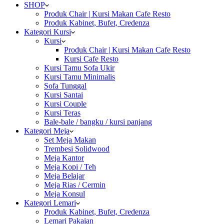
SHOP
Produk Chair | Kursi Makan Cafe Resto
Produk Kabinet, Bufet, Credenza
Kategori Kursi
Kursi
Produk Chair | Kursi Makan Cafe Resto
Kursi Cafe Resto
Kursi Tamu Sofa Ukir
Kursi Tamu Minimalis
Sofa Tunggal
Kursi Santai
Kursi Couple
Kursi Teras
Bale-bale / bangku / kursi panjang
Kategori Meja
Set Meja Makan
Trembesi Solidwood
Meja Kantor
Meja Kopi / Teh
Meja Belajar
Meja Rias / Cermin
Meja Konsul
Kategori Lemari
Produk Kabinet, Bufet, Credenza
Lemari Pakaian