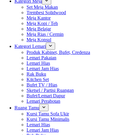
Kategori Meja
Set Meja Makan
Trembesi Solidwood
Meja Kantor
Meja Kopi / Teh
Meja Belajar
Meja Rias / Cermin
Meja Konsul
Kategori Lemari
Produk Kabinet, Bufet, Credenza
Lemari Pakaian
Lemari Hias
Lemari Jam Hias
Rak Buku
Kitchen Set
Bufet TV / Hias
Sketsel / Partisi Ruangan
Bufet/Lemari Dapur
Lemari Perabotan
Ruang Tamu
Kursi Tamu Sofa Ukir
Kursi Tamu Minimalis
Lemari Hias
Lemari Jam Hias