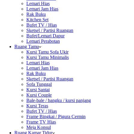
Lemari Hias
Lemari Jam Hias
Rak Buku
Kitchen Set
Bufet TV / Hias
Sketsel / Partisi Ruangan
Bufet/Lemari Dapur
Lemari Perabotan
Ruang Tamu
Kursi Tamu Sofa Ukir
Kursi Tamu Minimalis
Lemari Hias
Lemari Jam Hias
Rak Buku
Sketsel / Partisi Ruangan
Sofa Tunggal
Kursi Santai
Kursi Couple
Bale-bale / bangku / kursi panjang
Kursi Teras
Bufet TV / Hias
Frame Bingkai / Pigura Cermin
Frame TV Hias
Meja Konsul
Ruang Kamar Tidur