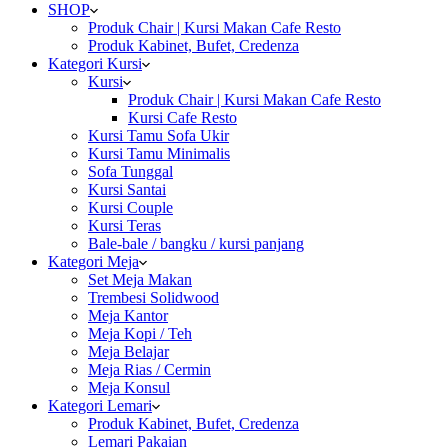
SHOP
Produk Chair | Kursi Makan Cafe Resto
Produk Kabinet, Bufet, Credenza
Kategori Kursi
Kursi
Produk Chair | Kursi Makan Cafe Resto
Kursi Cafe Resto
Kursi Tamu Sofa Ukir
Kursi Tamu Minimalis
Sofa Tunggal
Kursi Santai
Kursi Couple
Kursi Teras
Bale-bale / bangku / kursi panjang
Kategori Meja
Set Meja Makan
Trembesi Solidwood
Meja Kantor
Meja Kopi / Teh
Meja Belajar
Meja Rias / Cermin
Meja Konsul
Kategori Lemari
Produk Kabinet, Bufet, Credenza
Lemari Pakaian