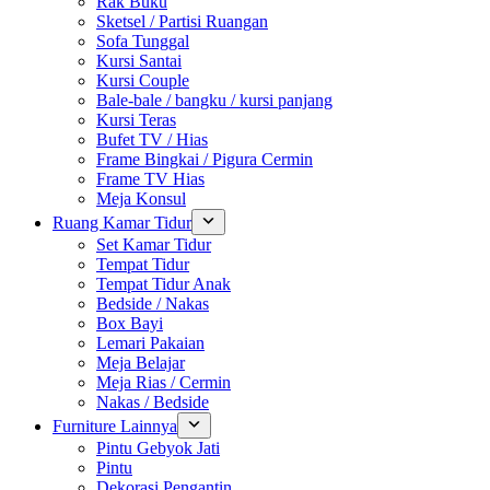
Rak Buku
Sketsel / Partisi Ruangan
Sofa Tunggal
Kursi Santai
Kursi Couple
Bale-bale / bangku / kursi panjang
Kursi Teras
Bufet TV / Hias
Frame Bingkai / Pigura Cermin
Frame TV Hias
Meja Konsul
Ruang Kamar Tidur
Set Kamar Tidur
Tempat Tidur
Tempat Tidur Anak
Bedside / Nakas
Box Bayi
Lemari Pakaian
Meja Belajar
Meja Rias / Cermin
Nakas / Bedside
Furniture Lainnya
Pintu Gebyok Jati
Pintu
Dekorasi Pengantin