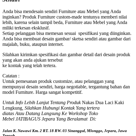
Anda bisa mendesain sendiri Furniture atau Mebel yang Anda
inginkan? Produk Furniture custom-made tentunya memberi nilai
lebih, karena selain tampil beda, Furniture atau Mebel yang Anda
miliki terkesan eksklusif.
Setiap pelanggan bisa memesan sesuai spesifikasi yang diinginkan.
Anda bisa membuat desain gambar/ sketsa sendiri atau gambar dari
majalah, buku, ataupun internet.
Silahkan kirimkan spesifikasi dan gambar detail dari desain produk
yang akan anda ajukan tersebut
ke kontak yang telah tertera.
Catatan :
Untuk pemesanan produk customize, atau pelanggan yang
mempunyai desain sendiri, harga negotiable, tergantung bahan dan
model Furniture. Harga sangat kompetitif.
Untuk Info Lebih Lanjut Tentang Produk
Nakas Dua Laci Kaki
Lengkung
, Silahkan Hubungi Kontak Yang tertera
diatas Atau Datang Langsung Ke Workshop Toko
Mebel JATIBAGUS Jepara Yang Beralamat Di:
Jalan K. Nawawi Km. 2 RT. 18 RW. 03 Sinanggul, Mlonggo, Jepara, Jawa
Tengah