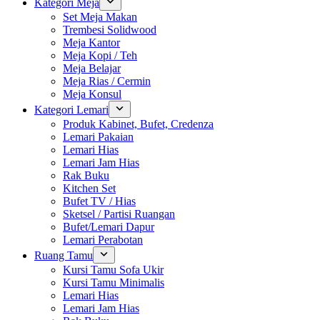
Kategori Meja
Set Meja Makan
Trembesi Solidwood
Meja Kantor
Meja Kopi / Teh
Meja Belajar
Meja Rias / Cermin
Meja Konsul
Kategori Lemari
Produk Kabinet, Bufet, Credenza
Lemari Pakaian
Lemari Hias
Lemari Jam Hias
Rak Buku
Kitchen Set
Bufet TV / Hias
Sketsel / Partisi Ruangan
Bufet/Lemari Dapur
Lemari Perabotan
Ruang Tamu
Kursi Tamu Sofa Ukir
Kursi Tamu Minimalis
Lemari Hias
Lemari Jam Hias