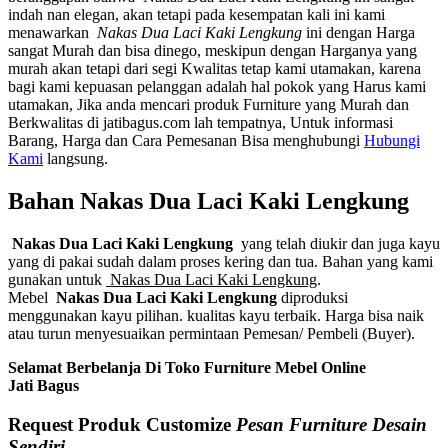
indah nan elegan, akan tetapi pada kesempatan kali ini kami
menawarkan
Nakas Dua Laci Kaki Lengkung
ini dengan Harga
sangat Murah dan bisa dinego, meskipun dengan Harganya yang
murah akan tetapi dari segi Kwalitas tetap kami utamakan, karena
bagi kami kepuasan pelanggan adalah hal pokok yang Harus kami
utamakan, Jika anda mencari produk Furniture yang Murah dan
Berkwalitas di jatibagus.com lah tempatnya, Untuk informasi
Barang, Harga dan Cara Pemesanan Bisa menghubungi
Hubungi
Kami
langsung.
Bahan
Nakas Dua Laci Kaki Lengkung
Nakas Dua Laci Kaki Lengkung
yang telah diukir dan juga kayu
yang di pakai sudah dalam proses kering dan tua. Bahan yang kami
gunakan untuk
Nakas Dua Laci Kaki Lengkung
.
Mebel
Nakas Dua Laci Kaki Lengkung
diproduksi
menggunakan kayu pilihan. kualitas kayu terbaik. Harga bisa naik
atau turun menyesuaikan permintaan Pemesan/ Pembeli (Buyer).
Selamat Berbelanja Di Toko Furniture Mebel Online
Jati Bagus
Request Produk Customize
Pesan Furniture Desain
Sendiri