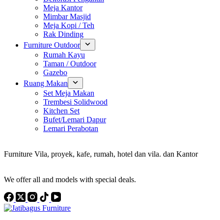
Meja Kantor
Mimbar Masjid
Meja Kopi / Teh
Rak Dinding
Furniture Outdoor
Rumah Kayu
Taman / Outdoor
Gazebo
Ruang Makan
Set Meja Makan
Trembesi Solidwood
Kitchen Set
Bufet/Lemari Dapur
Lemari Perabotan
Konsultan Interior Design
Furniture Vila, proyek, kafe, rumah, hotel dan vila. dan Kantor
Discover the Best Furniture Choices for Your Project
We offer all and models with special deals.