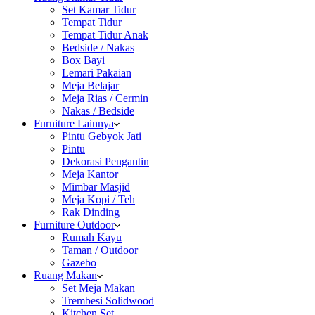
Set Kamar Tidur
Tempat Tidur
Tempat Tidur Anak
Bedside / Nakas
Box Bayi
Lemari Pakaian
Meja Belajar
Meja Rias / Cermin
Nakas / Bedside
Furniture Lainnya
Pintu Gebyok Jati
Pintu
Dekorasi Pengantin
Meja Kantor
Mimbar Masjid
Meja Kopi / Teh
Rak Dinding
Furniture Outdoor
Rumah Kayu
Taman / Outdoor
Gazebo
Ruang Makan
Set Meja Makan
Trembesi Solidwood
Kitchen Set