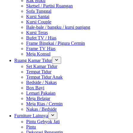
Rak Buku
Sketsel / Partisi Ruangan
Sofa Tunggal
Kursi Santai
Kursi Couple
Bale-bale / bangku / kursi panjang
Kursi Teras
Bufet TV / Hias
Frame Bingkai / Pigura Cermin
Frame TV Hias
Meja Konsul
Ruang Kamar Tidur
Set Kamar Tidur
Tempat Tidur
Tempat Tidur Anak
Bedside / Nakas
Box Bayi
Lemari Pakaian
Meja Belajar
Meja Rias / Cermin
Nakas / Bedside
Furniture Lainnya
Pintu Gebyok Jati
Pintu
Dekorasi Pengantin