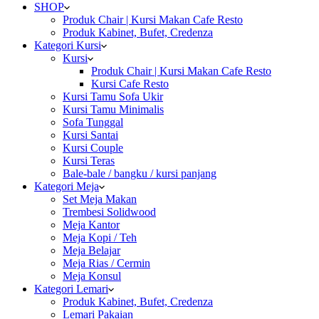
SHOP
Produk Chair | Kursi Makan Cafe Resto
Produk Kabinet, Bufet, Credenza
Kategori Kursi
Kursi
Produk Chair | Kursi Makan Cafe Resto
Kursi Cafe Resto
Kursi Tamu Sofa Ukir
Kursi Tamu Minimalis
Sofa Tunggal
Kursi Santai
Kursi Couple
Kursi Teras
Bale-bale / bangku / kursi panjang
Kategori Meja
Set Meja Makan
Trembesi Solidwood
Meja Kantor
Meja Kopi / Teh
Meja Belajar
Meja Rias / Cermin
Meja Konsul
Kategori Lemari
Produk Kabinet, Bufet, Credenza
Lemari Pakaian