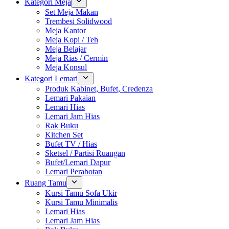
Kategori Meja
Set Meja Makan
Trembesi Solidwood
Meja Kantor
Meja Kopi / Teh
Meja Belajar
Meja Rias / Cermin
Meja Konsul
Kategori Lemari
Produk Kabinet, Bufet, Credenza
Lemari Pakaian
Lemari Hias
Lemari Jam Hias
Rak Buku
Kitchen Set
Bufet TV / Hias
Sketsel / Partisi Ruangan
Bufet/Lemari Dapur
Lemari Perabotan
Ruang Tamu
Kursi Tamu Sofa Ukir
Kursi Tamu Minimalis
Lemari Hias
Lemari Jam Hias