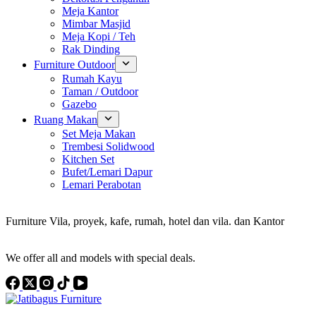
Meja Kantor
Mimbar Masjid
Meja Kopi / Teh
Rak Dinding
Furniture Outdoor
Rumah Kayu
Taman / Outdoor
Gazebo
Ruang Makan
Set Meja Makan
Trembesi Solidwood
Kitchen Set
Bufet/Lemari Dapur
Lemari Perabotan
Konsultan Interior Design
Furniture Vila, proyek, kafe, rumah, hotel dan vila. dan Kantor
Discover the Best Furniture Choices for Your Project
We offer all and models with special deals.