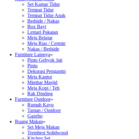
Set Kamar Tidur
Tempat Tidur
Tempat Tidur Anak
Bedside / Nakas
Box Bayi
Lemari Pakaian
Meja Belajar
Meja Rias / Cermin
Nakas / Bedside
Furniture Lainnya
Pintu Gebyok Jati
Pintu
Dekorasi Pengantin
Meja Kantor
Mimbar Masjid
Meja Kopi / Teh
Rak Dinding
Furniture Outdoor
Rumah Kayu
Taman / Outdoor
Gazebo
Ruang Makan
Set Meja Makan
Trembesi Solidwood
Kitchen Set