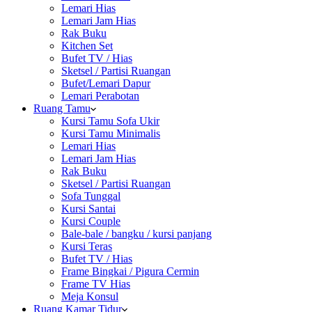
Lemari Hias
Lemari Jam Hias
Rak Buku
Kitchen Set
Bufet TV / Hias
Sketsel / Partisi Ruangan
Bufet/Lemari Dapur
Lemari Perabotan
Ruang Tamu
Kursi Tamu Sofa Ukir
Kursi Tamu Minimalis
Lemari Hias
Lemari Jam Hias
Rak Buku
Sketsel / Partisi Ruangan
Sofa Tunggal
Kursi Santai
Kursi Couple
Bale-bale / bangku / kursi panjang
Kursi Teras
Bufet TV / Hias
Frame Bingkai / Pigura Cermin
Frame TV Hias
Meja Konsul
Ruang Kamar Tidur