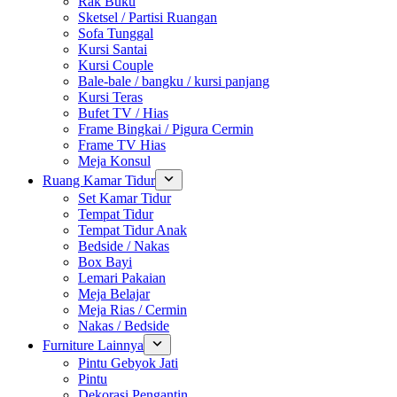
Rak Buku
Sketsel / Partisi Ruangan
Sofa Tunggal
Kursi Santai
Kursi Couple
Bale-bale / bangku / kursi panjang
Kursi Teras
Bufet TV / Hias
Frame Bingkai / Pigura Cermin
Frame TV Hias
Meja Konsul
Ruang Kamar Tidur
Set Kamar Tidur
Tempat Tidur
Tempat Tidur Anak
Bedside / Nakas
Box Bayi
Lemari Pakaian
Meja Belajar
Meja Rias / Cermin
Nakas / Bedside
Furniture Lainnya
Pintu Gebyok Jati
Pintu
Dekorasi Pengantin