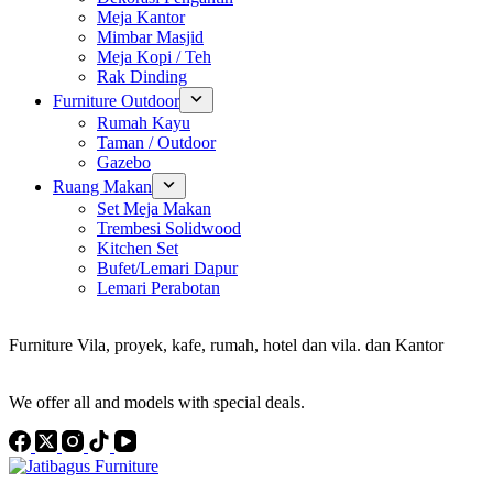
Meja Kantor
Mimbar Masjid
Meja Kopi / Teh
Rak Dinding
Furniture Outdoor
Rumah Kayu
Taman / Outdoor
Gazebo
Ruang Makan
Set Meja Makan
Trembesi Solidwood
Kitchen Set
Bufet/Lemari Dapur
Lemari Perabotan
Konsultan Interior Design
Furniture Vila, proyek, kafe, rumah, hotel dan vila. dan Kantor
Discover the Best Furniture Choices for Your Project
We offer all and models with special deals.