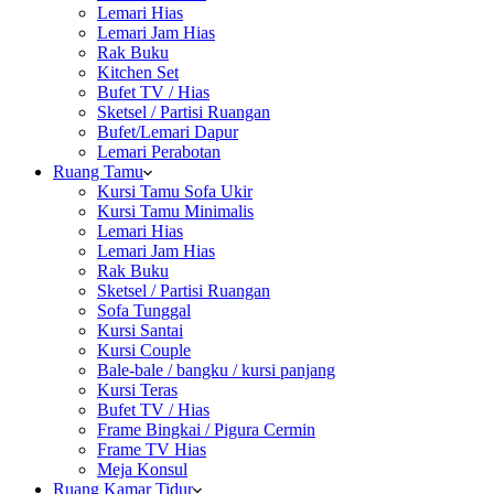
Lemari Hias
Lemari Jam Hias
Rak Buku
Kitchen Set
Bufet TV / Hias
Sketsel / Partisi Ruangan
Bufet/Lemari Dapur
Lemari Perabotan
Ruang Tamu
Kursi Tamu Sofa Ukir
Kursi Tamu Minimalis
Lemari Hias
Lemari Jam Hias
Rak Buku
Sketsel / Partisi Ruangan
Sofa Tunggal
Kursi Santai
Kursi Couple
Bale-bale / bangku / kursi panjang
Kursi Teras
Bufet TV / Hias
Frame Bingkai / Pigura Cermin
Frame TV Hias
Meja Konsul
Ruang Kamar Tidur