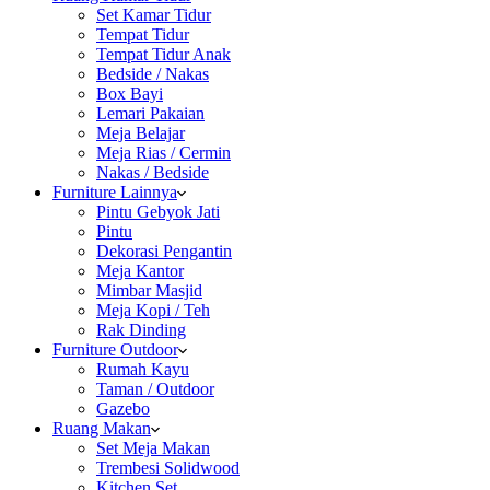
Set Kamar Tidur
Tempat Tidur
Tempat Tidur Anak
Bedside / Nakas
Box Bayi
Lemari Pakaian
Meja Belajar
Meja Rias / Cermin
Nakas / Bedside
Furniture Lainnya
Pintu Gebyok Jati
Pintu
Dekorasi Pengantin
Meja Kantor
Mimbar Masjid
Meja Kopi / Teh
Rak Dinding
Furniture Outdoor
Rumah Kayu
Taman / Outdoor
Gazebo
Ruang Makan
Set Meja Makan
Trembesi Solidwood
Kitchen Set