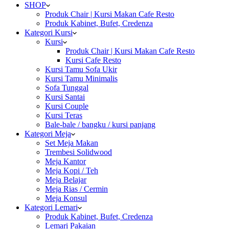
SHOP
Produk Chair | Kursi Makan Cafe Resto
Produk Kabinet, Bufet, Credenza
Kategori Kursi
Kursi
Produk Chair | Kursi Makan Cafe Resto
Kursi Cafe Resto
Kursi Tamu Sofa Ukir
Kursi Tamu Minimalis
Sofa Tunggal
Kursi Santai
Kursi Couple
Kursi Teras
Bale-bale / bangku / kursi panjang
Kategori Meja
Set Meja Makan
Trembesi Solidwood
Meja Kantor
Meja Kopi / Teh
Meja Belajar
Meja Rias / Cermin
Meja Konsul
Kategori Lemari
Produk Kabinet, Bufet, Credenza
Lemari Pakaian