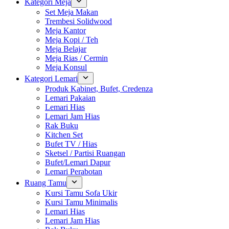
Kategori Meja
Set Meja Makan
Trembesi Solidwood
Meja Kantor
Meja Kopi / Teh
Meja Belajar
Meja Rias / Cermin
Meja Konsul
Kategori Lemari
Produk Kabinet, Bufet, Credenza
Lemari Pakaian
Lemari Hias
Lemari Jam Hias
Rak Buku
Kitchen Set
Bufet TV / Hias
Sketsel / Partisi Ruangan
Bufet/Lemari Dapur
Lemari Perabotan
Ruang Tamu
Kursi Tamu Sofa Ukir
Kursi Tamu Minimalis
Lemari Hias
Lemari Jam Hias