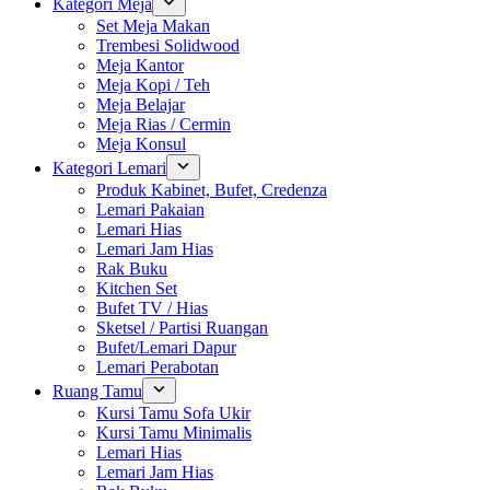
Kategori Meja
Set Meja Makan
Trembesi Solidwood
Meja Kantor
Meja Kopi / Teh
Meja Belajar
Meja Rias / Cermin
Meja Konsul
Kategori Lemari
Produk Kabinet, Bufet, Credenza
Lemari Pakaian
Lemari Hias
Lemari Jam Hias
Rak Buku
Kitchen Set
Bufet TV / Hias
Sketsel / Partisi Ruangan
Bufet/Lemari Dapur
Lemari Perabotan
Ruang Tamu
Kursi Tamu Sofa Ukir
Kursi Tamu Minimalis
Lemari Hias
Lemari Jam Hias