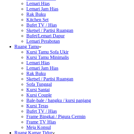
Lemari Hias
Lemari Jam Hias
Rak Buku
Kitchen Set
Bufet TV / Hias
Sketsel / Partisi Ruangan
Bufet/Lemari Dapur
Lemari Perabotan
Ruang Tamu
Kursi Tamu Sofa Ukir
Kursi Tamu Minimalis
Lemari Hias
Lemari Jam Hias
Rak Buku
Sketsel / Partisi Ruangan
Sofa Tunggal
Kursi Santai
Kursi Couple
Bale-bale / bangku / kursi panjang
Kursi Teras
Bufet TV / Hias
Frame Bingkai / Pigura Cermin
Frame TV Hias
Meja Konsul
Ruang Kamar Tidur