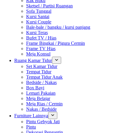
Rak Buku
Sketsel / Partisi Ruangan
Sofa Tunggal
Kursi Santai
Kursi Couple
Bale-bale / bangku / kursi panjang
Kursi Teras
Bufet TV / Hias
Frame Bingkai / Pigura Cermin
Frame TV Hias
Meja Konsul
Ruang Kamar Tidur
Set Kamar Tidur
Tempat Tidur
Tempat Tidur Anak
Bedside / Nakas
Box Bayi
Lemari Pakaian
Meja Belajar
Meja Rias / Cermin
Nakas / Bedside
Furniture Lainnya
Pintu Gebyok Jati
Pintu
Dekorasi Pengantin