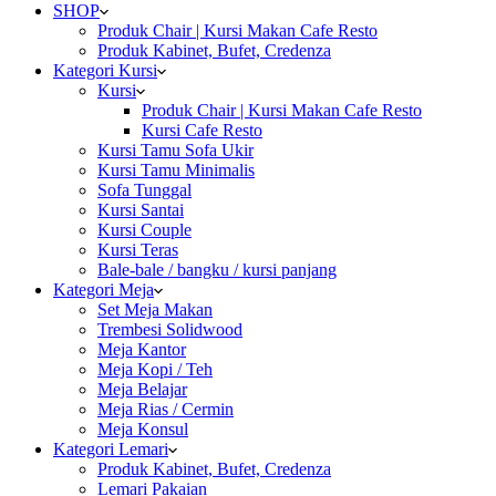
SHOP
Produk Chair | Kursi Makan Cafe Resto
Produk Kabinet, Bufet, Credenza
Kategori Kursi
Kursi
Produk Chair | Kursi Makan Cafe Resto
Kursi Cafe Resto
Kursi Tamu Sofa Ukir
Kursi Tamu Minimalis
Sofa Tunggal
Kursi Santai
Kursi Couple
Kursi Teras
Bale-bale / bangku / kursi panjang
Kategori Meja
Set Meja Makan
Trembesi Solidwood
Meja Kantor
Meja Kopi / Teh
Meja Belajar
Meja Rias / Cermin
Meja Konsul
Kategori Lemari
Produk Kabinet, Bufet, Credenza
Lemari Pakaian