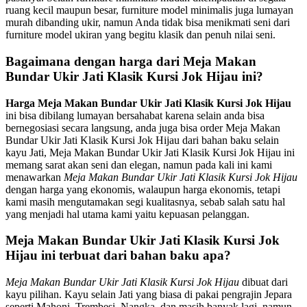
ruang kecil maupun besar, furniture model minimalis juga lumayan
murah dibanding ukir, namun Anda tidak bisa menikmati seni dari
furniture model ukiran yang begitu klasik dan penuh nilai seni.
Bagaimana dengan harga dari Meja Makan
Bundar Ukir Jati Klasik Kursi Jok Hijau ini?
Harga Meja Makan Bundar Ukir Jati Klasik Kursi Jok Hijau
ini bisa dibilang lumayan bersahabat karena selain anda bisa
bernegosiasi secara langsung, anda juga bisa order Meja Makan
Bundar Ukir Jati Klasik Kursi Jok Hijau dari bahan baku selain
kayu Jati, Meja Makan Bundar Ukir Jati Klasik Kursi Jok Hijau ini
memang sarat akan seni dan elegan, namun pada kali ini kami
menawarkan
Meja Makan Bundar Ukir Jati Klasik Kursi Jok Hijau
dengan harga yang ekonomis, walaupun harga ekonomis, tetapi
kami masih mengutamakan segi kualitasnya, sebab salah satu hal
yang menjadi hal utama kami yaitu kepuasan pelanggan.
Meja Makan Bundar Ukir Jati Klasik Kursi Jok
Hijau ini terbuat dari bahan baku apa?
Meja Makan Bundar Ukir Jati Klasik Kursi Jok Hijau
dibuat dari
kayu pilihan. Kayu selain Jati yang biasa di pakai pengrajin Jepara
seperti Mahoni, Trembesi, Nangka, dan masih banyak lagi, namun