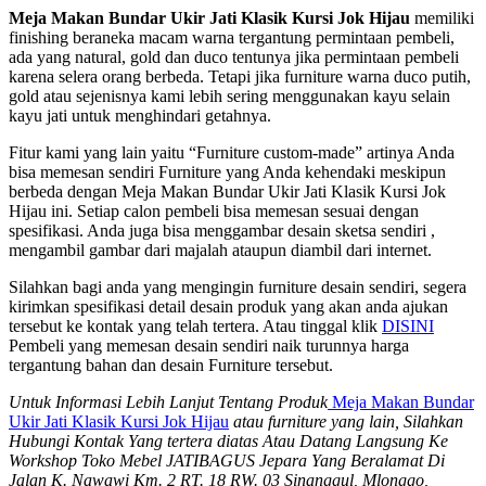
Meja Makan Bundar Ukir Jati Klasik Kursi Jok Hijau
memiliki
finishing beraneka macam warna tergantung permintaan pembeli,
ada yang natural, gold dan duco tentunya jika permintaan pembeli
karena selera orang berbeda. Tetapi jika furniture warna duco putih,
gold atau sejenisnya kami lebih sering menggunakan kayu selain
kayu jati untuk menghindari getahnya.
Fitur kami yang lain yaitu “Furniture custom-made” artinya Anda
bisa memesan sendiri Furniture yang Anda kehendaki meskipun
berbeda dengan Meja Makan Bundar Ukir Jati Klasik Kursi Jok
Hijau ini. Setiap calon pembeli bisa memesan sesuai dengan
spesifikasi. Anda juga bisa menggambar desain sketsa sendiri ,
mengambil gambar dari majalah ataupun diambil dari internet.
Silahkan bagi anda yang mengingin furniture desain sendiri, segera
kirimkan spesifikasi detail desain produk yang akan anda ajukan
tersebut ke kontak yang telah tertera. Atau tinggal klik
DISINI
Pembeli yang memesan desain sendiri naik turunnya harga
tergantung bahan dan desain Furniture tersebut.
Untuk Informasi Lebih Lanjut Tentang Produk
Meja Makan Bundar
Ukir Jati Klasik Kursi Jok Hijau
atau furniture yang lain, Silahkan
Hubungi Kontak Yang tertera diatas Atau Datang Langsung Ke
Workshop Toko Mebel JATIBAGUS Jepara Yang Beralamat Di
Jalan K. Nawawi Km. 2 RT. 18 RW. 03 Sinanggul, Mlonggo,