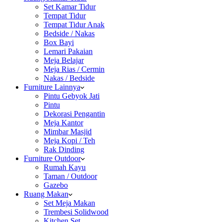
Set Kamar Tidur
Tempat Tidur
Tempat Tidur Anak
Bedside / Nakas
Box Bayi
Lemari Pakaian
Meja Belajar
Meja Rias / Cermin
Nakas / Bedside
Furniture Lainnya
Pintu Gebyok Jati
Pintu
Dekorasi Pengantin
Meja Kantor
Mimbar Masjid
Meja Kopi / Teh
Rak Dinding
Furniture Outdoor
Rumah Kayu
Taman / Outdoor
Gazebo
Ruang Makan
Set Meja Makan
Trembesi Solidwood
Kitchen Set