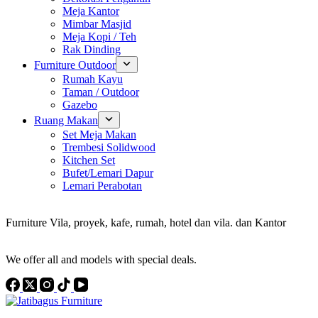
Meja Kantor
Mimbar Masjid
Meja Kopi / Teh
Rak Dinding
Furniture Outdoor
Rumah Kayu
Taman / Outdoor
Gazebo
Ruang Makan
Set Meja Makan
Trembesi Solidwood
Kitchen Set
Bufet/Lemari Dapur
Lemari Perabotan
Konsultan Interior Design
Furniture Vila, proyek, kafe, rumah, hotel dan vila. dan Kantor
Discover the Best Furniture Choices for Your Project
We offer all and models with special deals.