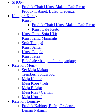
SHOP
Produk Chair | Kursi Makan Cafe Resto
Produk Kabinet, Bufet, Credenza
Kategori Kursi
Kursi
Produk Chair | Kursi Makan Cafe Resto
Kursi Cafe Resto
Kursi Tamu Sofa Ukir
Kursi Tamu Minimalis
Sofa Tunggal
Kursi Santai
Kursi Couple
Kursi Teras
Bale-bale / bangku / kursi panjang
Kategori Meja
Set Meja Makan
Trembesi Solidwood
Meja Kantor
Meja Kopi / Teh
Meja Belajar
Meja Rias / Cermin
Meja Konsul
Kategori Lemari
Produk Kabinet, Bufet, Credenza
Lemari Pakaian