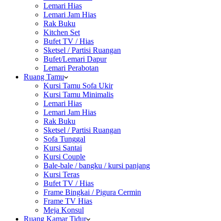
Lemari Hias
Lemari Jam Hias
Rak Buku
Kitchen Set
Bufet TV / Hias
Sketsel / Partisi Ruangan
Bufet/Lemari Dapur
Lemari Perabotan
Ruang Tamu
Kursi Tamu Sofa Ukir
Kursi Tamu Minimalis
Lemari Hias
Lemari Jam Hias
Rak Buku
Sketsel / Partisi Ruangan
Sofa Tunggal
Kursi Santai
Kursi Couple
Bale-bale / bangku / kursi panjang
Kursi Teras
Bufet TV / Hias
Frame Bingkai / Pigura Cermin
Frame TV Hias
Meja Konsul
Ruang Kamar Tidur