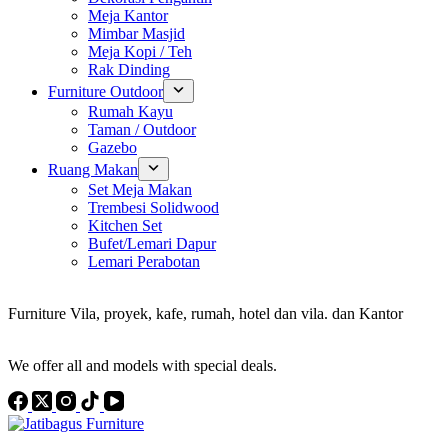
Meja Kantor
Mimbar Masjid
Meja Kopi / Teh
Rak Dinding
Furniture Outdoor
Rumah Kayu
Taman / Outdoor
Gazebo
Ruang Makan
Set Meja Makan
Trembesi Solidwood
Kitchen Set
Bufet/Lemari Dapur
Lemari Perabotan
Konsultan Interior Design
Furniture Vila, proyek, kafe, rumah, hotel dan vila. dan Kantor
Discover the Best Furniture Choices for Your Project
We offer all and models with special deals.