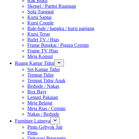
Rak Buku
Sketsel / Partisi Ruangan
Sofa Tunggal
Kursi Santai
Kursi Couple
Bale-bale / bangku / kursi panjang
Kursi Teras
Bufet TV / Hias
Frame Bingkai / Pigura Cermin
Frame TV Hias
Meja Konsul
Ruang Kamar Tidur
Set Kamar Tidur
Tempat Tidur
Tempat Tidur Anak
Bedside / Nakas
Box Bayi
Lemari Pakaian
Meja Belajar
Meja Rias / Cermin
Nakas / Bedside
Furniture Lainnya
Pintu Gebyok Jati
Pintu
Dekorasi Pengantin