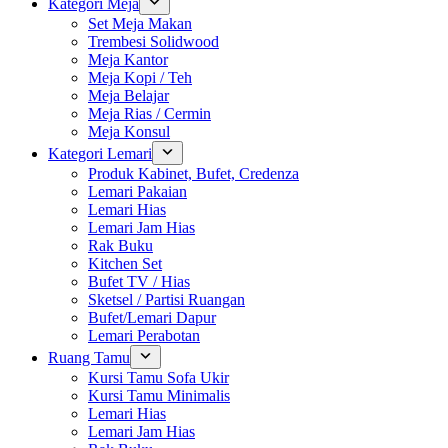
Kategori Meja
Set Meja Makan
Trembesi Solidwood
Meja Kantor
Meja Kopi / Teh
Meja Belajar
Meja Rias / Cermin
Meja Konsul
Kategori Lemari
Produk Kabinet, Bufet, Credenza
Lemari Pakaian
Lemari Hias
Lemari Jam Hias
Rak Buku
Kitchen Set
Bufet TV / Hias
Sketsel / Partisi Ruangan
Bufet/Lemari Dapur
Lemari Perabotan
Ruang Tamu
Kursi Tamu Sofa Ukir
Kursi Tamu Minimalis
Lemari Hias
Lemari Jam Hias