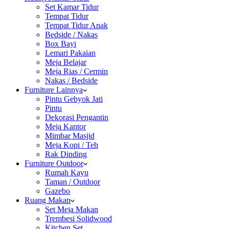
Set Kamar Tidur
Tempat Tidur
Tempat Tidur Anak
Bedside / Nakas
Box Bayi
Lemari Pakaian
Meja Belajar
Meja Rias / Cermin
Nakas / Bedside
Furniture Lainnya
Pintu Gebyok Jati
Pintu
Dekorasi Pengantin
Meja Kantor
Mimbar Masjid
Meja Kopi / Teh
Rak Dinding
Furniture Outdoor
Rumah Kayu
Taman / Outdoor
Gazebo
Ruang Makan
Set Meja Makan
Trembesi Solidwood
Kitchen Set