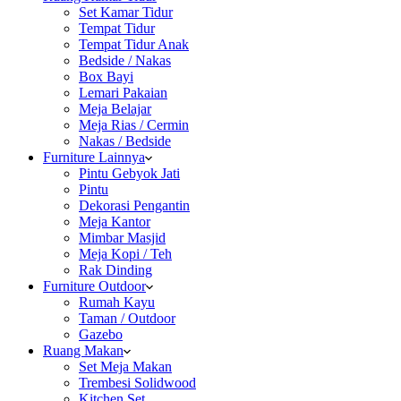
Set Kamar Tidur
Tempat Tidur
Tempat Tidur Anak
Bedside / Nakas
Box Bayi
Lemari Pakaian
Meja Belajar
Meja Rias / Cermin
Nakas / Bedside
Furniture Lainnya
Pintu Gebyok Jati
Pintu
Dekorasi Pengantin
Meja Kantor
Mimbar Masjid
Meja Kopi / Teh
Rak Dinding
Furniture Outdoor
Rumah Kayu
Taman / Outdoor
Gazebo
Ruang Makan
Set Meja Makan
Trembesi Solidwood
Kitchen Set