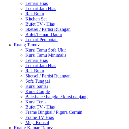
Lemari Hias
Lemari Jam Hias
Rak Buku
Kitchen Set
Bufet TV / Hias
Sketsel / Partisi Ruangan
Bufet/Lemari Dapur
Lemari Perabotan
Ruang Tamu
Kursi Tamu Sofa Ukir
Kursi Tamu Minimalis
Lemari Hias
Lemari Jam Hias
Rak Buku
Sketsel / Partisi Ruangan
Sofa Tunggal
Kursi Santai
Kursi Couple
Bale-bale / bangku / kursi panjang
Kursi Teras
Bufet TV / Hias
Frame Bingkai / Pigura Cermin
Frame TV Hias
Meja Konsul
Ruang Kamar Tidur