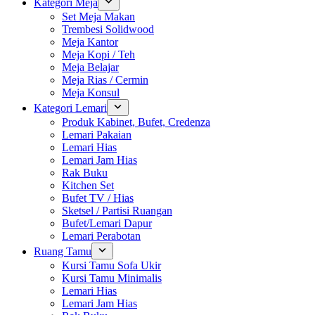
Kategori Meja
Set Meja Makan
Trembesi Solidwood
Meja Kantor
Meja Kopi / Teh
Meja Belajar
Meja Rias / Cermin
Meja Konsul
Kategori Lemari
Produk Kabinet, Bufet, Credenza
Lemari Pakaian
Lemari Hias
Lemari Jam Hias
Rak Buku
Kitchen Set
Bufet TV / Hias
Sketsel / Partisi Ruangan
Bufet/Lemari Dapur
Lemari Perabotan
Ruang Tamu
Kursi Tamu Sofa Ukir
Kursi Tamu Minimalis
Lemari Hias
Lemari Jam Hias