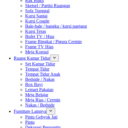
Rak Buku
Sketsel / Partisi Ruangan
Sofa Tunggal
Kursi Santai
Kursi Couple
Bale-bale / bangku / kursi panjang
Kursi Teras
Bufet TV / Hias
Frame Bingkai / Pigura Cermin
Frame TV Hias
Meja Konsul
Ruang Kamar Tidur
Set Kamar Tidur
Tempat Tidur
Tempat Tidur Anak
Bedside / Nakas
Box Bayi
Lemari Pakaian
Meja Belajar
Meja Rias / Cermin
Nakas / Bedside
Furniture Lainnya
Pintu Gebyok Jati
Pintu
Dekorasi Pengantin