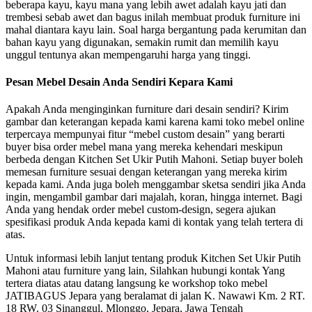
beberapa kayu, kayu mana yang lebih awet adalah kayu jati dan
trembesi sebab awet dan bagus inilah membuat produk furniture ini
mahal diantara kayu lain. Soal harga bergantung pada kerumitan dan
bahan kayu yang digunakan, semakin rumit dan memilih kayu
unggul tentunya akan mempengaruhi harga yang tinggi.
Pesan Mebel Desain Anda Sendiri Kepara Kami
Apakah Anda menginginkan furniture dari desain sendiri? Kirim
gambar dan keterangan kepada kami karena kami toko mebel online
terpercaya mempunyai fitur “mebel custom desain” yang berarti
buyer bisa order mebel mana yang mereka kehendari meskipun
berbeda dengan Kitchen Set Ukir Putih Mahoni. Setiap buyer boleh
memesan furniture sesuai dengan keterangan yang mereka kirim
kepada kami. Anda juga boleh menggambar sketsa sendiri jika Anda
ingin, mengambil gambar dari majalah, koran, hingga internet. Bagi
Anda yang hendak order mebel custom-design, segera ajukan
spesifikasi produk Anda kepada kami di kontak yang telah tertera di
atas.
Untuk informasi lebih lanjut tentang produk Kitchen Set Ukir Putih
Mahoni atau furniture yang lain, Silahkan hubungi kontak Yang
tertera diatas atau datang langsung ke workshop toko mebel
JATIBAGUS Jepara yang beralamat di jalan K. Nawawi Km. 2 RT.
18 RW. 03 Sinanggul, Mlonggo, Jepara, Jawa Tengah