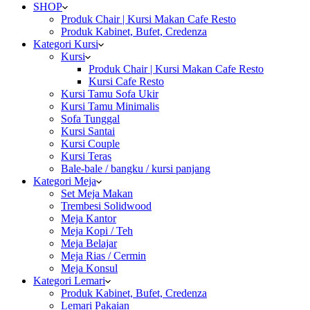
SHOP
Produk Chair | Kursi Makan Cafe Resto
Produk Kabinet, Bufet, Credenza
Kategori Kursi
Kursi
Produk Chair | Kursi Makan Cafe Resto
Kursi Cafe Resto
Kursi Tamu Sofa Ukir
Kursi Tamu Minimalis
Sofa Tunggal
Kursi Santai
Kursi Couple
Kursi Teras
Bale-bale / bangku / kursi panjang
Kategori Meja
Set Meja Makan
Trembesi Solidwood
Meja Kantor
Meja Kopi / Teh
Meja Belajar
Meja Rias / Cermin
Meja Konsul
Kategori Lemari
Produk Kabinet, Bufet, Credenza
Lemari Pakaian