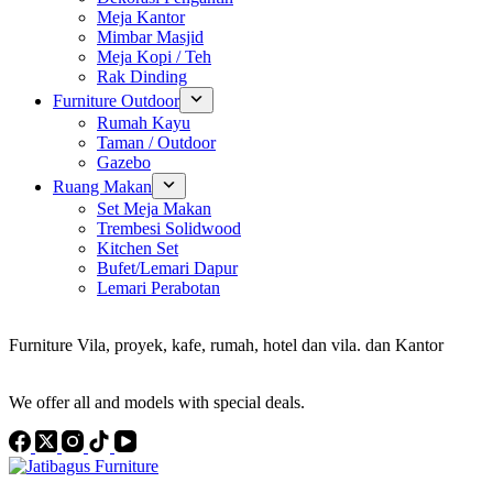
Meja Kantor
Mimbar Masjid
Meja Kopi / Teh
Rak Dinding
Furniture Outdoor
Rumah Kayu
Taman / Outdoor
Gazebo
Ruang Makan
Set Meja Makan
Trembesi Solidwood
Kitchen Set
Bufet/Lemari Dapur
Lemari Perabotan
Konsultan Interior Design
Furniture Vila, proyek, kafe, rumah, hotel dan vila. dan Kantor
Discover the Best Furniture Choices for Your Project
We offer all and models with special deals.