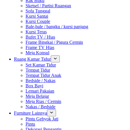
Rak Buku
Sketsel / Partisi Ruangan
Sofa Tunggal
Kursi Santai
Kursi Couple
Bale-bale / bangku / kursi panjang
Kursi Teras
Bufet TV / Hias
Frame Bingkai / Pigura Cermin
Frame TV Hias
Meja Konsul
Ruang Kamar Tidur
Set Kamar Tidur
Tempat Tidur
Tempat Tidur Anak
Bedside / Nakas
Box Bayi
Lemari Pakaian
Meja Belajar
Meja Rias / Cermin
Nakas / Bedside
Furniture Lainnya
Pintu Gebyok Jati
Pintu
Dekorasi Pengantin