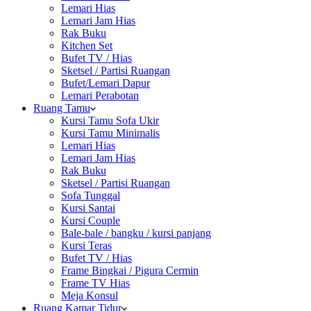
Lemari Hias
Lemari Jam Hias
Rak Buku
Kitchen Set
Bufet TV / Hias
Sketsel / Partisi Ruangan
Bufet/Lemari Dapur
Lemari Perabotan
Ruang Tamu
Kursi Tamu Sofa Ukir
Kursi Tamu Minimalis
Lemari Hias
Lemari Jam Hias
Rak Buku
Sketsel / Partisi Ruangan
Sofa Tunggal
Kursi Santai
Kursi Couple
Bale-bale / bangku / kursi panjang
Kursi Teras
Bufet TV / Hias
Frame Bingkai / Pigura Cermin
Frame TV Hias
Meja Konsul
Ruang Kamar Tidur