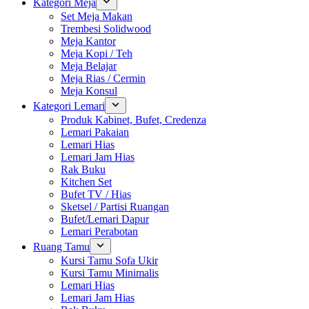
Kategori Meja
Set Meja Makan
Trembesi Solidwood
Meja Kantor
Meja Kopi / Teh
Meja Belajar
Meja Rias / Cermin
Meja Konsul
Kategori Lemari
Produk Kabinet, Bufet, Credenza
Lemari Pakaian
Lemari Hias
Lemari Jam Hias
Rak Buku
Kitchen Set
Bufet TV / Hias
Sketsel / Partisi Ruangan
Bufet/Lemari Dapur
Lemari Perabotan
Ruang Tamu
Kursi Tamu Sofa Ukir
Kursi Tamu Minimalis
Lemari Hias
Lemari Jam Hias