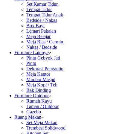
Set Kamar Tidur
Tempat Tidur
Tempat Tidur Anak
Bedside / Nakas
Box Bayi
Lemari Pakaian
Meja Belajar
Meja Rias / Cermin
Nakas / Bedside
Furniture Lainnya
Pintu Gebyok Jati
Pintu
Dekorasi Pengantin
Meja Kantor
Mimbar Masjid
Meja Kopi / Teh
Rak Dinding
Furniture Outdoor
Rumah Kayu
Taman / Outdoor
Gazebo
Ruang Makan
Set Meja Makan
Trembesi Solidwood
Kitchen Set