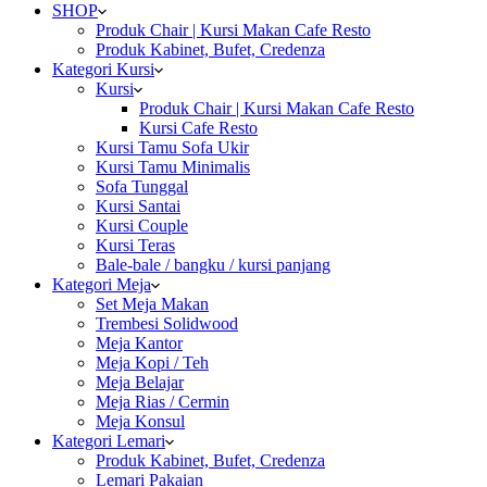
SHOP
Produk Chair | Kursi Makan Cafe Resto
Produk Kabinet, Bufet, Credenza
Kategori Kursi
Kursi
Produk Chair | Kursi Makan Cafe Resto
Kursi Cafe Resto
Kursi Tamu Sofa Ukir
Kursi Tamu Minimalis
Sofa Tunggal
Kursi Santai
Kursi Couple
Kursi Teras
Bale-bale / bangku / kursi panjang
Kategori Meja
Set Meja Makan
Trembesi Solidwood
Meja Kantor
Meja Kopi / Teh
Meja Belajar
Meja Rias / Cermin
Meja Konsul
Kategori Lemari
Produk Kabinet, Bufet, Credenza
Lemari Pakaian