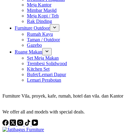
Meja Kantor
Mimbar Masjid
Meja Kopi / Teh
Rak Dinding
Furniture Outdoor
Rumah Kayu
Taman / Outdoor
Gazebo
Ruang Makan
Set Meja Makan
Trembesi Solidwood
Kitchen Set
Bufet/Lemari Dapur
Lemari Perabotan
Konsultan Interior Design
Furniture Vila, proyek, kafe, rumah, hotel dan vila. dan Kantor
Discover the Best Furniture Choices for Your Project
We offer all and models with special deals.