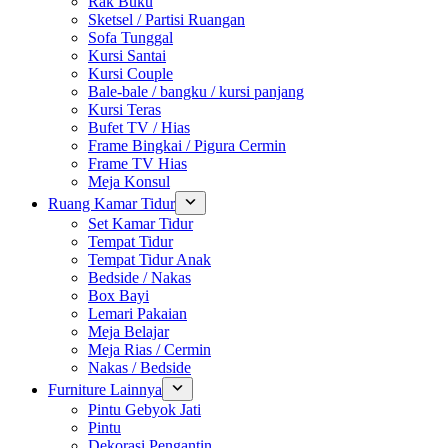
Rak Buku
Sketsel / Partisi Ruangan
Sofa Tunggal
Kursi Santai
Kursi Couple
Bale-bale / bangku / kursi panjang
Kursi Teras
Bufet TV / Hias
Frame Bingkai / Pigura Cermin
Frame TV Hias
Meja Konsul
Ruang Kamar Tidur
Set Kamar Tidur
Tempat Tidur
Tempat Tidur Anak
Bedside / Nakas
Box Bayi
Lemari Pakaian
Meja Belajar
Meja Rias / Cermin
Nakas / Bedside
Furniture Lainnya
Pintu Gebyok Jati
Pintu
Dekorasi Pengantin