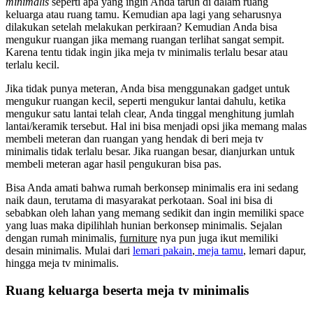
minimalis
seperti apa yang ingin Anda taruh di dalam ruang
keluarga atau ruang tamu. Kemudian apa lagi yang seharusnya
dilakukan setelah melakukan perkiraan? Kemudian Anda bisa
mengukur ruangan jika memang ruangan terlihat sangat sempit.
Karena tentu tidak ingin jika meja tv minimalis terlalu besar atau
terlalu kecil.
Jika tidak punya meteran, Anda bisa menggunakan gadget untuk
mengukur ruangan kecil, seperti mengukur lantai dahulu, ketika
mengukur satu lantai telah clear, Anda tinggal menghitung jumlah
lantai/keramik tersebut. Hal ini bisa menjadi opsi jika memang malas
membeli meteran dan ruangan yang hendak di beri meja tv
minimalis tidak terlalu besar. Jika ruangan besar, dianjurkan untuk
membeli meteran agar hasil pengukuran bisa pas.
Bisa Anda amati bahwa rumah berkonsep minimalis era ini sedang
naik daun, terutama di masyarakat perkotaan. Soal ini bisa di
sebabkan oleh lahan yang memang sedikit dan ingin memiliki space
yang luas maka dipilihlah hunian berkonsep minimalis. Sejalan
dengan rumah minimalis,
furniture
nya pun juga ikut memiliki
desain minimalis. Mulai dari
lemari pakain
,
meja tamu
, lemari dapur,
hingga meja tv minimalis.
Ruang keluarga beserta meja tv minimalis