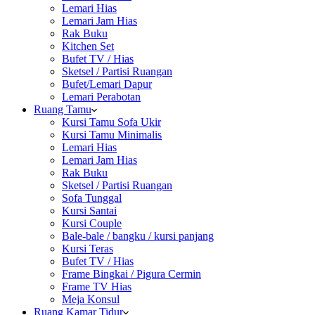
Lemari Hias
Lemari Jam Hias
Rak Buku
Kitchen Set
Bufet TV / Hias
Sketsel / Partisi Ruangan
Bufet/Lemari Dapur
Lemari Perabotan
Ruang Tamu
Kursi Tamu Sofa Ukir
Kursi Tamu Minimalis
Lemari Hias
Lemari Jam Hias
Rak Buku
Sketsel / Partisi Ruangan
Sofa Tunggal
Kursi Santai
Kursi Couple
Bale-bale / bangku / kursi panjang
Kursi Teras
Bufet TV / Hias
Frame Bingkai / Pigura Cermin
Frame TV Hias
Meja Konsul
Ruang Kamar Tidur