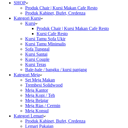
SHOP
Produk Chair | Kursi Makan Cafe Resto
Produk Kabinet, Bufet, Credenza
Kategori Kursi
Kursi
Produk Chair | Kursi Makan Cafe Resto
Kursi Cafe Resto
Kursi Tamu Sofa Ukir
Kursi Tamu Minimalis
Sofa Tunggal
Kursi Santai
Kursi Couple
Kursi Teras
Bale-bale / bangku / kursi panjang
Kategori Meja
Set Meja Makan
Trembesi Solidwood
Meja Kantor
Meja Kopi / Teh
Meja Belajar
Meja Rias / Cermin
Meja Konsul
Kategori Lemari
Produk Kabinet, Bufet, Credenza
Lemari Pakaian