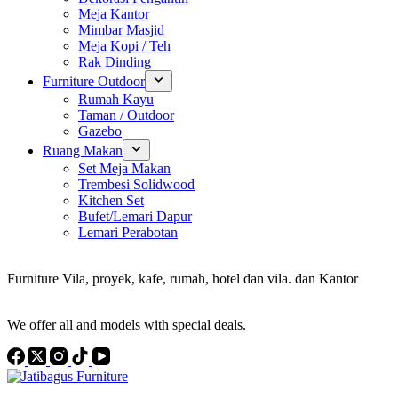
Meja Kantor
Mimbar Masjid
Meja Kopi / Teh
Rak Dinding
Furniture Outdoor
Rumah Kayu
Taman / Outdoor
Gazebo
Ruang Makan
Set Meja Makan
Trembesi Solidwood
Kitchen Set
Bufet/Lemari Dapur
Lemari Perabotan
Konsultan Interior Design
Furniture Vila, proyek, kafe, rumah, hotel dan vila. dan Kantor
Discover the Best Furniture Choices for Your Project
We offer all and models with special deals.