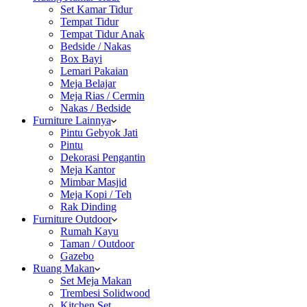
Set Kamar Tidur
Tempat Tidur
Tempat Tidur Anak
Bedside / Nakas
Box Bayi
Lemari Pakaian
Meja Belajar
Meja Rias / Cermin
Nakas / Bedside
Furniture Lainnya
Pintu Gebyok Jati
Pintu
Dekorasi Pengantin
Meja Kantor
Mimbar Masjid
Meja Kopi / Teh
Rak Dinding
Furniture Outdoor
Rumah Kayu
Taman / Outdoor
Gazebo
Ruang Makan
Set Meja Makan
Trembesi Solidwood
Kitchen Set