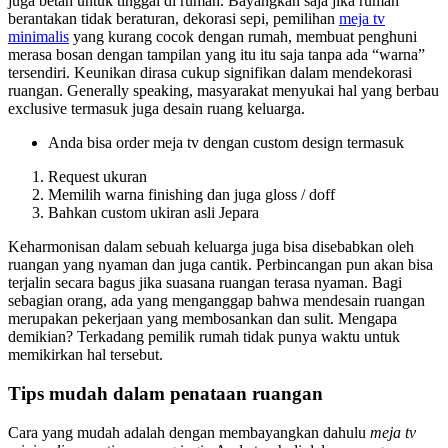
juga betah untuk tinggal di rumah. Bayangkan saja jika rumah
berantakan tidak beraturan, dekorasi sepi, pemilihan
meja tv
minimalis
yang kurang cocok dengan rumah, membuat penghuni
merasa bosan dengan tampilan yang itu itu saja tanpa ada “warna”
tersendiri. Keunikan dirasa cukup signifikan dalam mendekorasi
ruangan. Generally speaking, masyarakat menyukai hal yang berbau
exclusive termasuk juga desain ruang keluarga.
Anda bisa order meja tv dengan custom design termasuk
Request ukuran
Memilih warna finishing dan juga gloss / doff
Bahkan custom ukiran asli Jepara
Keharmonisan dalam sebuah keluarga juga bisa disebabkan oleh
ruangan yang nyaman dan juga cantik. Perbincangan pun akan bisa
terjalin secara bagus jika suasana ruangan terasa nyaman. Bagi
sebagian orang, ada yang menganggap bahwa mendesain ruangan
merupakan pekerjaan yang membosankan dan sulit. Mengapa
demikian? Terkadang pemilik rumah tidak punya waktu untuk
memikirkan hal tersebut.
Tips mudah dalam penataan ruangan
Cara yang mudah adalah dengan membayangkan dahulu
meja tv