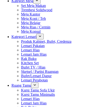
Kategori Meja
Set Meja Makan
Trembesi Solidwood
Meja Kantor
Meja Kopi / Teh
Meja Belajar
Meja Rias / Cermin
Meja Konsul
Kategori Lemari
Produk Kabinet, Bufet, Credenza
Lemari Pakaian
Lemari Hias
Lemari Jam Hias
Rak Buku
Kitchen Set
Bufet TV / Hias
Sketsel / Partisi Ruangan
Bufet/Lemari Dapur
Lemari Perabotan
Ruang Tamu
Kursi Tamu Sofa Ukir
Kursi Tamu Minimalis
Lemari Hias
Lemari Jam Hias