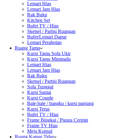
Lemari Hias
Lemari Jam Hias
Rak Buku
Kitchen Set
Bufet TV / Hias
Sketsel / Partisi Ruangan
Bufet/Lemari Dapur
Lemari Perabotan
Ruang Tamu
Kursi Tamu Sofa Ukir
Kursi Tamu Minimalis
Lemari Hias
Lemari Jam Hias
Rak Buku
Sketsel / Partisi Ruangan
Sofa Tunggal
Kursi Santai
Kursi Couple
Bale-bale / bangku / kursi panjang
Kursi Teras
Bufet TV / Hias
Frame Bingkai / Pigura Cermin
Frame TV Hias
Meja Konsul
Ruang Kamar Tidur