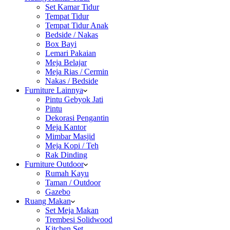
Set Kamar Tidur
Tempat Tidur
Tempat Tidur Anak
Bedside / Nakas
Box Bayi
Lemari Pakaian
Meja Belajar
Meja Rias / Cermin
Nakas / Bedside
Furniture Lainnya
Pintu Gebyok Jati
Pintu
Dekorasi Pengantin
Meja Kantor
Mimbar Masjid
Meja Kopi / Teh
Rak Dinding
Furniture Outdoor
Rumah Kayu
Taman / Outdoor
Gazebo
Ruang Makan
Set Meja Makan
Trembesi Solidwood
Kitchen Set