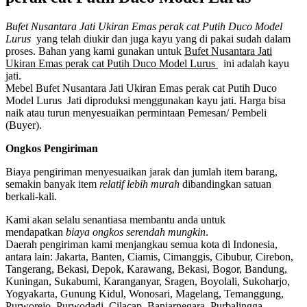
Bufet Nusantara Jati Ukiran Emas perak cat Putih Duco Model
Lurus
yang telah diukir dan juga kayu yang di pakai sudah dalam
proses. Bahan yang kami gunakan untuk
Bufet Nusantara Jati
Ukiran Emas perak cat Putih Duco Model Lurus
ini adalah kayu
jati.
Mebel Bufet Nusantara Jati Ukiran Emas perak cat Putih Duco
Model Lurus Jati
diproduksi menggunakan kayu jati. Harga bisa
naik atau turun menyesuaikan permintaan Pemesan/ Pembeli
(Buyer).
Ongkos Pengiriman
Biaya pengiriman menyesuaikan jarak dan jumlah item barang,
semakin banyak item
relatif lebih murah
dibandingkan satuan
berkali-kali.
Kami akan selalu senantiasa membantu anda untuk
mendapatkan
biaya ongkos serendah mungkin
.
Daerah pengiriman kami menjangkau semua kota di Indonesia,
antara lain: Jakarta, Banten, Ciamis, Cimanggis, Cibubur, Cirebon,
Tangerang, Bekasi, Depok, Karawang, Bekasi, Bogor, Bandung,
Kuningan, Sukabumi, Karanganyar, Sragen, Boyolali, Sukoharjo,
Yogyakarta, Gunung Kidul, Wonosari, Magelang, Temanggung,
Purworejo, Purwodadi, Cilacap, Banjarnegara, Purbalingga,