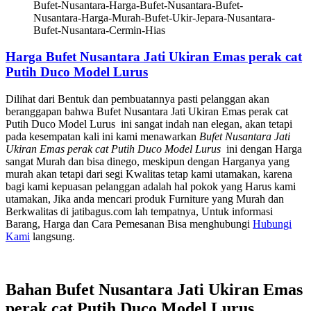
Bufet-Nusantara-Harga-Bufet-Nusantara-Bufet-
Nusantara-Harga-Murah-Bufet-Ukir-Jepara-Nusantara-
Bufet-Nusantara-Cermin-Hias
Harga Bufet Nusantara Jati Ukiran Emas perak cat
Putih Duco Model Lurus
Dilihat dari Bentuk dan pembuatannya pasti pelanggan akan
beranggapan bahwa Bufet Nusantara Jati Ukiran Emas perak cat
Putih Duco Model Lurus ini sangat indah nan elegan, akan tetapi
pada kesempatan kali ini kami menawarkan
Bufet Nusantara Jati
Ukiran Emas perak cat Putih Duco Model Lurus
ini dengan Harga
sangat Murah dan bisa dinego, meskipun dengan Harganya yang
murah akan tetapi dari segi Kwalitas tetap kami utamakan, karena
bagi kami kepuasan pelanggan adalah hal pokok yang Harus kami
utamakan, Jika anda mencari produk Furniture yang Murah dan
Berkwalitas di jatibagus.com lah tempatnya, Untuk informasi
Barang, Harga dan Cara Pemesanan Bisa menghubungi
Hubungi
Kami
langsung.
Bahan Bufet Nusantara Jati Ukiran Emas
perak cat Putih Duco Model Lurus