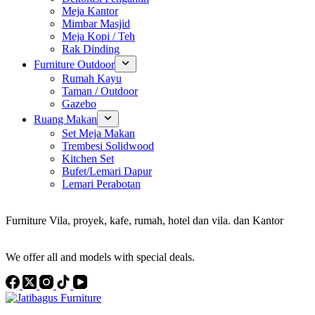
Meja Kantor
Mimbar Masjid
Meja Kopi / Teh
Rak Dinding
Furniture Outdoor
Rumah Kayu
Taman / Outdoor
Gazebo
Ruang Makan
Set Meja Makan
Trembesi Solidwood
Kitchen Set
Bufet/Lemari Dapur
Lemari Perabotan
Konsultan Interior Design
Furniture Vila, proyek, kafe, rumah, hotel dan vila. dan Kantor
Discover the Best Furniture Choices for Your Project
We offer all and models with special deals.