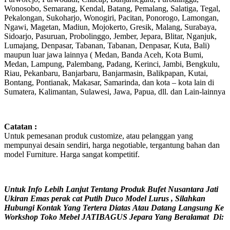
Wonosobo, Semarang, Kendal, Batang, Pemalang, Salatiga, Tegal,
Pekalongan, Sukoharjo, Wonogiri, Pacitan, Ponorogo, Lamongan,
Ngawi, Magetan, Madiun, Mojokerto, Gresik, Malang, Surabaya,
Sidoarjo, Pasuruan, Probolinggo, Jember, Jepara, Blitar, Nganjuk,
Lumajang, Denpasar, Tabanan, Tabanan, Denpasar, Kuta, Bali)
maupun luar jawa lainnya ( Medan, Banda Aceh, Kota Bumi,
Medan, Lampung, Palembang, Padang, Kerinci, Jambi, Bengkulu,
Riau, Pekanbaru, Banjarbaru, Banjarmasin, Balikpapan, Kutai,
Bontang, Pontianak, Makasar, Samarinda, dan kota – kota lain di
Sumatera, Kalimantan, Sulawesi, Jawa, Papua, dll. dan Lain-lainnya
Catatan :
Untuk pemesanan produk customize, atau pelanggan yang
mempunyai desain sendiri, harga negotiable, tergantung bahan dan
model Furniture. Harga sangat kompetitif.
Untuk Info Lebih Lanjut Tentang Produk Bufet Nusantara Jati
Ukiran Emas perak cat Putih Duco Model Lurus , Silahkan
Hubungi Kontak Yang Tertera Diatas Atau Datang Langsung Ke
Workshop Toko Mebel JATIBAGUS Jepara Yang Beralamat Di: