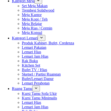
Kategori Meja
Set Meja Makan
Trembesi Solidwood
Meja Kantor
Meja Kopi / Teh
Meja Belajar
Meja Rias / Cermin
Meja Konsul
Kategori Lemari
Produk Kabinet, Bufet, Credenza
Lemari Pakaian
Lemari Hias
Lemari Jam Hias
Rak Buku
Kitchen Set
Bufet TV / Hias
Sketsel / Partisi Ruangan
Bufet/Lemari Dapur
Lemari Perabotan
Ruang Tamu
Kursi Tamu Sofa Ukir
Kursi Tamu Minimalis
Lemari Hias
Lemari Jam Hias