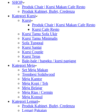
SHOP
Produk Chair | Kursi Makan Cafe Resto
Produk Kabinet, Bufet, Credenza
Kategori Kursi
Kursi
Produk Chair | Kursi Makan Cafe Resto
Kursi Cafe Resto
Kursi Tamu Sofa Ukir
Kursi Tamu Minimalis
Sofa Tunggal
Kursi Santai
Kursi Couple
Kursi Teras
Bale-bale / bangku / kursi panjang
Kategori Meja
Set Meja Makan
Trembesi Solidwood
Meja Kantor
Meja Kopi / Teh
Meja Belajar
Meja Rias / Cermin
Meja Konsul
Kategori Lemari
Produk Kabinet, Bufet, Credenza
Lemari Pakaian