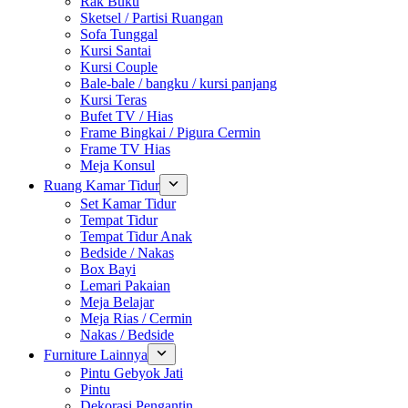
Rak Buku
Sketsel / Partisi Ruangan
Sofa Tunggal
Kursi Santai
Kursi Couple
Bale-bale / bangku / kursi panjang
Kursi Teras
Bufet TV / Hias
Frame Bingkai / Pigura Cermin
Frame TV Hias
Meja Konsul
Ruang Kamar Tidur
Set Kamar Tidur
Tempat Tidur
Tempat Tidur Anak
Bedside / Nakas
Box Bayi
Lemari Pakaian
Meja Belajar
Meja Rias / Cermin
Nakas / Bedside
Furniture Lainnya
Pintu Gebyok Jati
Pintu
Dekorasi Pengantin