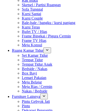
Rak Buku
Sketsel / Partisi Ruangan
Sofa Tunggal
Kursi Santai
Kursi Couple
Bale-bale / bangku / kursi panjang
Kursi Teras
Bufet TV / Hias
Frame Bingkai / Pigura Cermin
Frame TV Hias
Meja Konsul
Ruang Kamar Tidur
Set Kamar Tidur
Tempat Tidur
Tempat Tidur Anak
Bedside / Nakas
Box Bayi
Lemari Pakaian
Meja Belajar
Meja Rias / Cermin
Nakas / Bedside
Furniture Lainnya
Pintu Gebyok Jati
Pintu
Dekorasi Pengantin