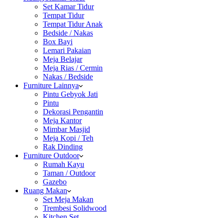
Set Kamar Tidur
Tempat Tidur
Tempat Tidur Anak
Bedside / Nakas
Box Bayi
Lemari Pakaian
Meja Belajar
Meja Rias / Cermin
Nakas / Bedside
Furniture Lainnya
Pintu Gebyok Jati
Pintu
Dekorasi Pengantin
Meja Kantor
Mimbar Masjid
Meja Kopi / Teh
Rak Dinding
Furniture Outdoor
Rumah Kayu
Taman / Outdoor
Gazebo
Ruang Makan
Set Meja Makan
Trembesi Solidwood
Kitchen Set