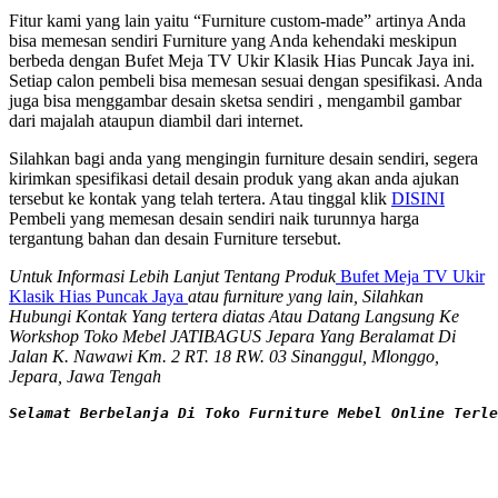
Fitur kami yang lain yaitu “Furniture custom-made” artinya Anda
bisa memesan sendiri Furniture yang Anda kehendaki meskipun
berbeda dengan Bufet Meja TV Ukir Klasik Hias Puncak Jaya ini.
Setiap calon pembeli bisa memesan sesuai dengan spesifikasi. Anda
juga bisa menggambar desain sketsa sendiri , mengambil gambar
dari majalah ataupun diambil dari internet.
Silahkan bagi anda yang mengingin furniture desain sendiri, segera
kirimkan spesifikasi detail desain produk yang akan anda ajukan
tersebut ke kontak yang telah tertera. Atau tinggal klik
DISINI
Pembeli yang memesan desain sendiri naik turunnya harga
tergantung bahan dan desain Furniture tersebut.
Untuk Informasi Lebih Lanjut Tentang Produk
Bufet Meja TV Ukir
Klasik Hias Puncak Jaya
atau furniture yang lain, Silahkan
Hubungi Kontak Yang tertera diatas Atau Datang Langsung Ke
Workshop Toko Mebel JATIBAGUS Jepara Yang Beralamat Di
Jalan K. Nawawi Km. 2 RT. 18 RW. 03 Sinanggul, Mlonggo,
Jepara, Jawa Tengah
Selamat Berbelanja Di Toko Furniture Mebel Online Terle