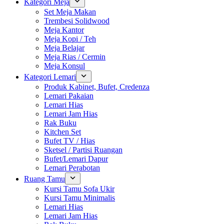
Kategori Meja
Set Meja Makan
Trembesi Solidwood
Meja Kantor
Meja Kopi / Teh
Meja Belajar
Meja Rias / Cermin
Meja Konsul
Kategori Lemari
Produk Kabinet, Bufet, Credenza
Lemari Pakaian
Lemari Hias
Lemari Jam Hias
Rak Buku
Kitchen Set
Bufet TV / Hias
Sketsel / Partisi Ruangan
Bufet/Lemari Dapur
Lemari Perabotan
Ruang Tamu
Kursi Tamu Sofa Ukir
Kursi Tamu Minimalis
Lemari Hias
Lemari Jam Hias