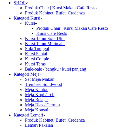
SHOP
Produk Chair | Kursi Makan Cafe Resto
Produk Kabinet, Bufet, Credenza
Kategori Kursi
Kursi
Produk Chair | Kursi Makan Cafe Resto
Kursi Cafe Resto
Kursi Tamu Sofa Ukir
Kursi Tamu Minimalis
Sofa Tunggal
Kursi Santai
Kursi Couple
Kursi Teras
Bale-bale / bangku / kursi panjang
Kategori Meja
Set Meja Makan
Trembesi Solidwood
Meja Kantor
Meja Kopi / Teh
Meja Belajar
Meja Rias / Cermin
Meja Konsul
Kategori Lemari
Produk Kabinet, Bufet, Credenza
Lemari Pakaian