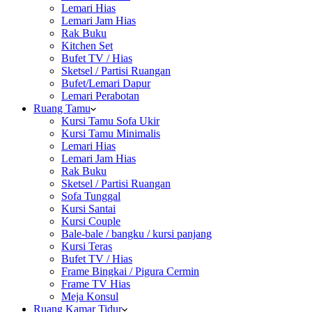
Lemari Hias
Lemari Jam Hias
Rak Buku
Kitchen Set
Bufet TV / Hias
Sketsel / Partisi Ruangan
Bufet/Lemari Dapur
Lemari Perabotan
Ruang Tamu
Kursi Tamu Sofa Ukir
Kursi Tamu Minimalis
Lemari Hias
Lemari Jam Hias
Rak Buku
Sketsel / Partisi Ruangan
Sofa Tunggal
Kursi Santai
Kursi Couple
Bale-bale / bangku / kursi panjang
Kursi Teras
Bufet TV / Hias
Frame Bingkai / Pigura Cermin
Frame TV Hias
Meja Konsul
Ruang Kamar Tidur