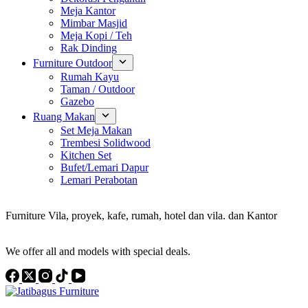
Meja Kantor
Mimbar Masjid
Meja Kopi / Teh
Rak Dinding
Furniture Outdoor
Rumah Kayu
Taman / Outdoor
Gazebo
Ruang Makan
Set Meja Makan
Trembesi Solidwood
Kitchen Set
Bufet/Lemari Dapur
Lemari Perabotan
Konsultan Interior Design
Furniture Vila, proyek, kafe, rumah, hotel dan vila. dan Kantor
Discover the Best Furniture Choices for Your Project
We offer all and models with special deals.