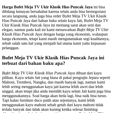
Harga Bufet Meja TV Ukir Klasik Hias Puncak Jaya
ini bisa
dibilang lumayan bersahabat karena selain anda bisa bernegosiasi
secara langsung, anda juga bisa order Bufet Meja TV Ukir Klasik
Hias Puncak Jaya dari bahan baku selain kayu Jati, Bufet Meja TV
Ukir Klasik Hias Puncak Jaya ini memang sarat akan seni dan
elegan, namun pada kali ini kami menawarkan
Bufet Meja TV Ukir
Klasik Hias Puncak Jaya
dengan harga yang ekonomis, walaupun
harga ekonomis, tetapi kami masih mengutamakan segi kualitasnya,
sebab salah satu hal yang menjadi hal utama kami yaitu kepuasan
pelanggan.
Bufet Meja TV Ukir Klasik Hias Puncak Jaya ini
terbuat dari bahan baku apa?
Bufet Meja TV Ukir Klasik Hias Puncak Jaya
dibuat dari kayu
pilihan. Kayu selain Jati yang biasa di pakai pengrajin Jepara seperti
Mahoni, Trembesi, Nangka, dan masih banyak lagi, namun kami
lebih sering menggunakan kayu jati karena lebih awet dan lebih
unggul, akan tetapi jika anda memilih kayu selain Jati kami juga bisa
menggunakannya. Soal harga akan beda lagi, bisa naik bisa turun.
Tapi kalau furniture duco putih atau sejenisnya, kami lebih
menggunakan kayu mahoni sebab getah dari kayu mahoni tidak
terlalu banyak dan tidak akan kuning ketika selesai finishing