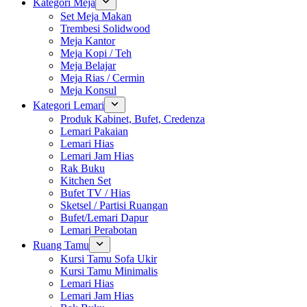
Kategori Meja
Set Meja Makan
Trembesi Solidwood
Meja Kantor
Meja Kopi / Teh
Meja Belajar
Meja Rias / Cermin
Meja Konsul
Kategori Lemari
Produk Kabinet, Bufet, Credenza
Lemari Pakaian
Lemari Hias
Lemari Jam Hias
Rak Buku
Kitchen Set
Bufet TV / Hias
Sketsel / Partisi Ruangan
Bufet/Lemari Dapur
Lemari Perabotan
Ruang Tamu
Kursi Tamu Sofa Ukir
Kursi Tamu Minimalis
Lemari Hias
Lemari Jam Hias