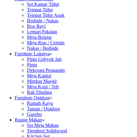
Set Kamar Tidur
Tempat Tidur
Tempat Tidur Anak
Bedside / Nakas
Box Bayi
Lemari Pakaian
Meja Belajar
Meja Rias / Cermin
Nakas / Bedside
Furniture Lainnya
Pintu Gebyok Jati
Pintu
Dekorasi Pengantin
Meja Kantor
Mimbar Masjid
Meja Kopi / Teh
Rak Dinding
Furniture Outdoor
Rumah Kayu
Taman / Outdoor
Gazebo
Ruang Makan
Set Meja Makan
Trembesi Solidwood
Kitchen Set