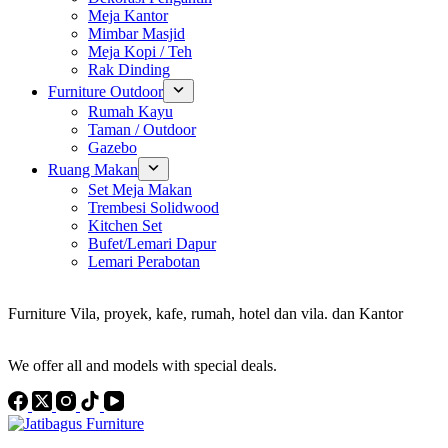
Meja Kantor
Mimbar Masjid
Meja Kopi / Teh
Rak Dinding
Furniture Outdoor
Rumah Kayu
Taman / Outdoor
Gazebo
Ruang Makan
Set Meja Makan
Trembesi Solidwood
Kitchen Set
Bufet/Lemari Dapur
Lemari Perabotan
Konsultan Interior Design
Furniture Vila, proyek, kafe, rumah, hotel dan vila. dan Kantor
Discover the Best Furniture Choices for Your Project
We offer all and models with special deals.