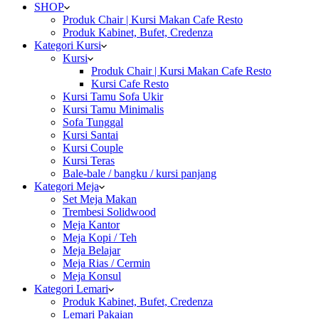
SHOP
Produk Chair | Kursi Makan Cafe Resto
Produk Kabinet, Bufet, Credenza
Kategori Kursi
Kursi
Produk Chair | Kursi Makan Cafe Resto
Kursi Cafe Resto
Kursi Tamu Sofa Ukir
Kursi Tamu Minimalis
Sofa Tunggal
Kursi Santai
Kursi Couple
Kursi Teras
Bale-bale / bangku / kursi panjang
Kategori Meja
Set Meja Makan
Trembesi Solidwood
Meja Kantor
Meja Kopi / Teh
Meja Belajar
Meja Rias / Cermin
Meja Konsul
Kategori Lemari
Produk Kabinet, Bufet, Credenza
Lemari Pakaian