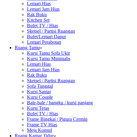
Lemari Hias
Lemari Jam Hias
Rak Buku
Kitchen Set
Bufet TV / Hias
Sketsel / Partisi Ruangan
Bufet/Lemari Dapur
Lemari Perabotan
Ruang Tamu
Kursi Tamu Sofa Ukir
Kursi Tamu Minimalis
Lemari Hias
Lemari Jam Hias
Rak Buku
Sketsel / Partisi Ruangan
Sofa Tunggal
Kursi Santai
Kursi Couple
Bale-bale / bangku / kursi panjang
Kursi Teras
Bufet TV / Hias
Frame Bingkai / Pigura Cermin
Frame TV Hias
Meja Konsul
Ruang Kamar Tidur