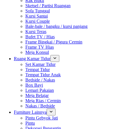
Rak Buku
Sketsel / Partisi Ruangan
Sofa Tunggal
Kursi Santai
Kursi Couple
Bale-bale / bangku / kursi panjang
Kursi Teras
Bufet TV / Hias
Frame Bingkai / Pigura Cermin
Frame TV Hias
Meja Konsul
Ruang Kamar Tidur
Set Kamar Tidur
Tempat Tidur
Tempat Tidur Anak
Bedside / Nakas
Box Bayi
Lemari Pakaian
Meja Belajar
Meja Rias / Cermin
Nakas / Bedside
Furniture Lainnya
Pintu Gebyok Jati
Pintu
Dekorasi Pengantin