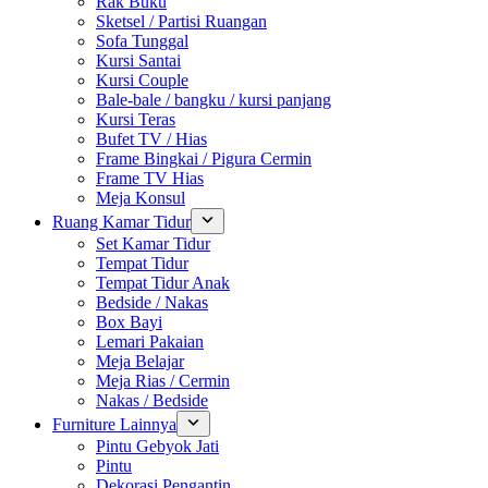
Rak Buku
Sketsel / Partisi Ruangan
Sofa Tunggal
Kursi Santai
Kursi Couple
Bale-bale / bangku / kursi panjang
Kursi Teras
Bufet TV / Hias
Frame Bingkai / Pigura Cermin
Frame TV Hias
Meja Konsul
Ruang Kamar Tidur
Set Kamar Tidur
Tempat Tidur
Tempat Tidur Anak
Bedside / Nakas
Box Bayi
Lemari Pakaian
Meja Belajar
Meja Rias / Cermin
Nakas / Bedside
Furniture Lainnya
Pintu Gebyok Jati
Pintu
Dekorasi Pengantin