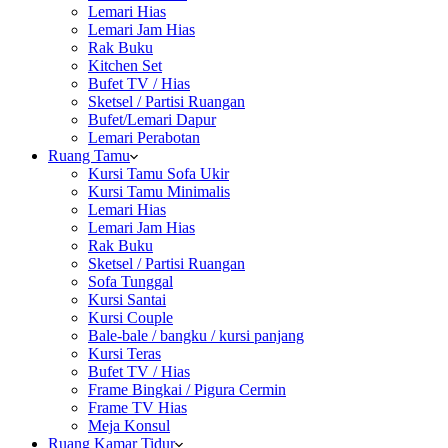
Lemari Hias
Lemari Jam Hias
Rak Buku
Kitchen Set
Bufet TV / Hias
Sketsel / Partisi Ruangan
Bufet/Lemari Dapur
Lemari Perabotan
Ruang Tamu
Kursi Tamu Sofa Ukir
Kursi Tamu Minimalis
Lemari Hias
Lemari Jam Hias
Rak Buku
Sketsel / Partisi Ruangan
Sofa Tunggal
Kursi Santai
Kursi Couple
Bale-bale / bangku / kursi panjang
Kursi Teras
Bufet TV / Hias
Frame Bingkai / Pigura Cermin
Frame TV Hias
Meja Konsul
Ruang Kamar Tidur