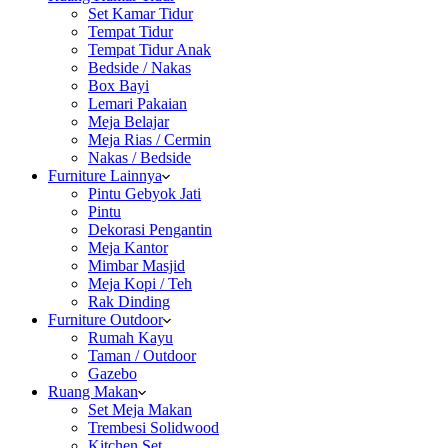
Set Kamar Tidur
Tempat Tidur
Tempat Tidur Anak
Bedside / Nakas
Box Bayi
Lemari Pakaian
Meja Belajar
Meja Rias / Cermin
Nakas / Bedside
Furniture Lainnya
Pintu Gebyok Jati
Pintu
Dekorasi Pengantin
Meja Kantor
Mimbar Masjid
Meja Kopi / Teh
Rak Dinding
Furniture Outdoor
Rumah Kayu
Taman / Outdoor
Gazebo
Ruang Makan
Set Meja Makan
Trembesi Solidwood
Kitchen Set