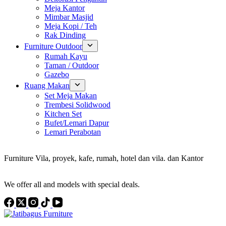
Meja Kantor
Mimbar Masjid
Meja Kopi / Teh
Rak Dinding
Furniture Outdoor
Rumah Kayu
Taman / Outdoor
Gazebo
Ruang Makan
Set Meja Makan
Trembesi Solidwood
Kitchen Set
Bufet/Lemari Dapur
Lemari Perabotan
Konsultan Interior Design
Furniture Vila, proyek, kafe, rumah, hotel dan vila. dan Kantor
Discover the Best Furniture Choices for Your Project
We offer all and models with special deals.