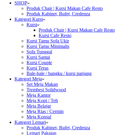
SHOP
Produk Chair | Kursi Makan Cafe Resto
Produk Kabinet, Bufet, Credenza
Kategori Kursi
Kursi
Produk Chair | Kursi Makan Cafe Resto
Kursi Cafe Resto
Kursi Tamu Sofa Ukir
Kursi Tamu Minimalis
Sofa Tunggal
Kursi Santai
Kursi Couple
Kursi Teras
Bale-bale / bangku / kursi panjang
Kategori Meja
Set Meja Makan
Trembesi Solidwood
Meja Kantor
Meja Kopi / Teh
Meja Belajar
Meja Rias / Cermin
Meja Konsul
Kategori Lemari
Produk Kabinet, Bufet, Credenza
Lemari Pakaian