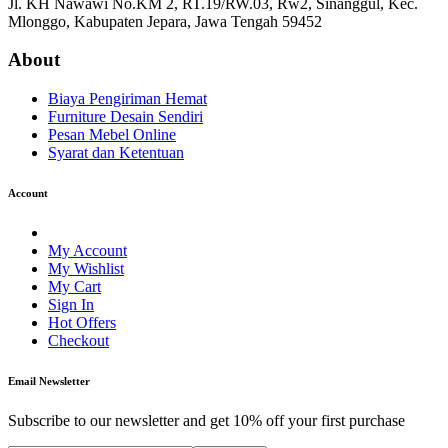
Jl. KH Nawawi No.KM 2, RT.19/RW.03, Rw2, Sinanggul, Kec.
Mlonggo, Kabupaten Jepara, Jawa Tengah 59452
About
Biaya Pengiriman Hemat
Furniture Desain Sendiri
Pesan Mebel Online
Syarat dan Ketentuan
Account
My Account
My Wishlist
My Cart
Sign In
Hot Offers
Checkout
Email Newsletter
Subscribe to our newsletter and get 10% off your first purchase