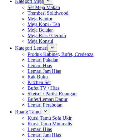
Kategori Meja
Set Meja Makan
Trembesi Solidwood
Meja Kantor
Meja Kopi / Teh
Meja Belajar
Meja Rias / Cermin
Meja Konsul
Kategori Lemari
Produk Kabinet, Bufet, Credenza
Lemari Pakaian
Lemari Hias
Lemari Jam Hias
Rak Buku
Kitchen Set
Bufet TV / Hias
Sketsel / Partisi Ruangan
Bufet/Lemari Dapur
Lemari Perabotan
Ruang Tamu
Kursi Tamu Sofa Ukir
Kursi Tamu Minimalis
Lemari Hias
Lemari Jam Hias