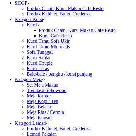
SHOP
Produk Chair | Kursi Makan Cafe Resto
Produk Kabinet, Bufet, Credenza
Kategori Kursi
Kursi
Produk Chair | Kursi Makan Cafe Resto
Kursi Cafe Resto
Kursi Tamu Sofa Ukir
Kursi Tamu Minimalis
Sofa Tunggal
Kursi Santai
Kursi Couple
Kursi Teras
Bale-bale / bangku / kursi panjang
Kategori Meja
Set Meja Makan
Trembesi Solidwood
Meja Kantor
Meja Kopi / Teh
Meja Belajar
Meja Rias / Cermin
Meja Konsul
Kategori Lemari
Produk Kabinet, Bufet, Credenza
Lemari Pakaian