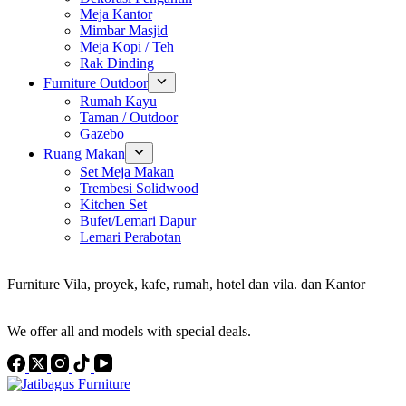
Meja Kantor
Mimbar Masjid
Meja Kopi / Teh
Rak Dinding
Furniture Outdoor
Rumah Kayu
Taman / Outdoor
Gazebo
Ruang Makan
Set Meja Makan
Trembesi Solidwood
Kitchen Set
Bufet/Lemari Dapur
Lemari Perabotan
Konsultan Interior Design
Furniture Vila, proyek, kafe, rumah, hotel dan vila. dan Kantor
Discover the Best Furniture Choices for Your Project
We offer all and models with special deals.