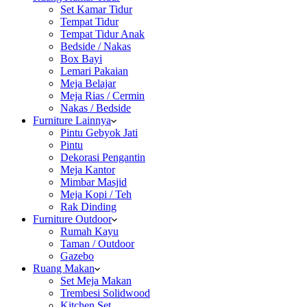
Set Kamar Tidur
Tempat Tidur
Tempat Tidur Anak
Bedside / Nakas
Box Bayi
Lemari Pakaian
Meja Belajar
Meja Rias / Cermin
Nakas / Bedside
Furniture Lainnya
Pintu Gebyok Jati
Pintu
Dekorasi Pengantin
Meja Kantor
Mimbar Masjid
Meja Kopi / Teh
Rak Dinding
Furniture Outdoor
Rumah Kayu
Taman / Outdoor
Gazebo
Ruang Makan
Set Meja Makan
Trembesi Solidwood
Kitchen Set