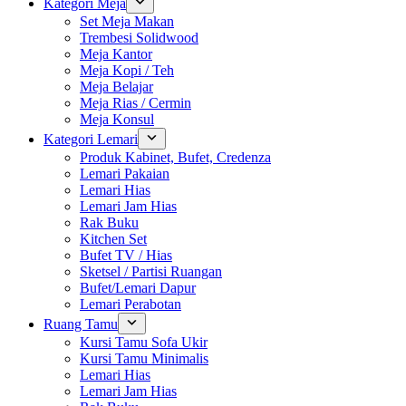
Kategori Meja
Set Meja Makan
Trembesi Solidwood
Meja Kantor
Meja Kopi / Teh
Meja Belajar
Meja Rias / Cermin
Meja Konsul
Kategori Lemari
Produk Kabinet, Bufet, Credenza
Lemari Pakaian
Lemari Hias
Lemari Jam Hias
Rak Buku
Kitchen Set
Bufet TV / Hias
Sketsel / Partisi Ruangan
Bufet/Lemari Dapur
Lemari Perabotan
Ruang Tamu
Kursi Tamu Sofa Ukir
Kursi Tamu Minimalis
Lemari Hias
Lemari Jam Hias