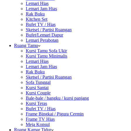
Lemari Hias
Lemari Jam Hias
Rak Buku
Kitchen Set
Bufet TV / Hias
Sketsel / Partisi Ruangan
Bufet/Lemari Dapur
Lemari Perabotan
Ruang Tamu
Kursi Tamu Sofa Ukir
Kursi Tamu Minimalis
Lemari Hias
Lemari Jam Hias
Rak Buku
Sketsel / Partisi Ruangan
Sofa Tunggal
Kursi Santai
Kursi Couple
Bale-bale / bangku / kursi panjang
Kursi Teras
Bufet TV / Hias
Frame Bingkai / Pigura Cermin
Frame TV Hias
Meja Konsul
Ruang Kamar Tidur