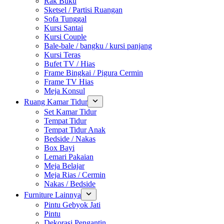
Rak Buku
Sketsel / Partisi Ruangan
Sofa Tunggal
Kursi Santai
Kursi Couple
Bale-bale / bangku / kursi panjang
Kursi Teras
Bufet TV / Hias
Frame Bingkai / Pigura Cermin
Frame TV Hias
Meja Konsul
Ruang Kamar Tidur
Set Kamar Tidur
Tempat Tidur
Tempat Tidur Anak
Bedside / Nakas
Box Bayi
Lemari Pakaian
Meja Belajar
Meja Rias / Cermin
Nakas / Bedside
Furniture Lainnya
Pintu Gebyok Jati
Pintu
Dekorasi Pengantin