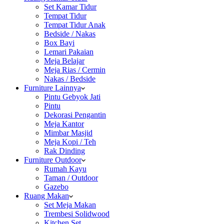
Set Kamar Tidur
Tempat Tidur
Tempat Tidur Anak
Bedside / Nakas
Box Bayi
Lemari Pakaian
Meja Belajar
Meja Rias / Cermin
Nakas / Bedside
Furniture Lainnya
Pintu Gebyok Jati
Pintu
Dekorasi Pengantin
Meja Kantor
Mimbar Masjid
Meja Kopi / Teh
Rak Dinding
Furniture Outdoor
Rumah Kayu
Taman / Outdoor
Gazebo
Ruang Makan
Set Meja Makan
Trembesi Solidwood
Kitchen Set