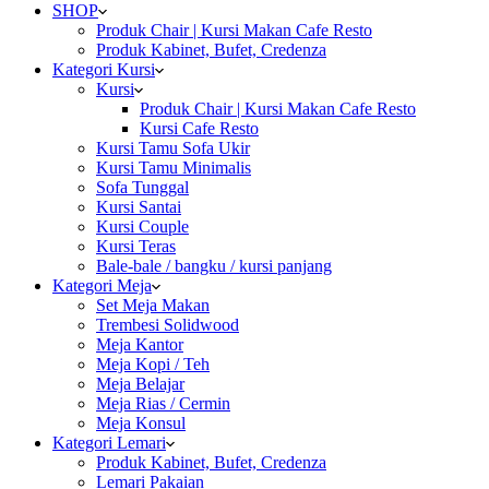
SHOP
Produk Chair | Kursi Makan Cafe Resto
Produk Kabinet, Bufet, Credenza
Kategori Kursi
Kursi
Produk Chair | Kursi Makan Cafe Resto
Kursi Cafe Resto
Kursi Tamu Sofa Ukir
Kursi Tamu Minimalis
Sofa Tunggal
Kursi Santai
Kursi Couple
Kursi Teras
Bale-bale / bangku / kursi panjang
Kategori Meja
Set Meja Makan
Trembesi Solidwood
Meja Kantor
Meja Kopi / Teh
Meja Belajar
Meja Rias / Cermin
Meja Konsul
Kategori Lemari
Produk Kabinet, Bufet, Credenza
Lemari Pakaian