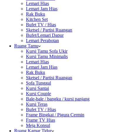
Lemari Hias
Lemari Jam Hias
Rak Buku
Kitchen Set
Bufet TV / Hias
Sketsel / Partisi Ruangan
Bufet/Lemari Dapur
Lemari Perabotan
Ruang Tamu
Kursi Tamu Sofa Ukir
Kursi Tamu Minimalis
Lemari Hias
Lemari Jam Hias
Rak Buku
Sketsel / Partisi Ruangan
Sofa Tunggal
Kursi Santai
Kursi Couple
Bale-bale / bangku / kursi panjang
Kursi Teras
Bufet TV / Hias
Frame Bingkai / Pigura Cermin
Frame TV Hias
Meja Konsul
Ruang Kamar Tidur