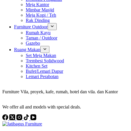
Meja Kantor
Mimbar Masjid
Meja Kopi / Teh
Rak Dinding
Furniture Outdoor
Rumah Kayu
Taman / Outdoor
Gazebo
Ruang Makan
Set Meja Makan
Trembesi Solidwood
Kitchen Set
Bufet/Lemari Dapur
Lemari Perabotan
Konsultan Interior Design
Furniture Vila, proyek, kafe, rumah, hotel dan vila. dan Kantor
Discover the Best Furniture Choices for Your Project
We offer all and models with special deals.