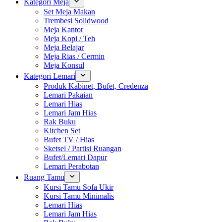
Kategori Meja
Set Meja Makan
Trembesi Solidwood
Meja Kantor
Meja Kopi / Teh
Meja Belajar
Meja Rias / Cermin
Meja Konsul
Kategori Lemari
Produk Kabinet, Bufet, Credenza
Lemari Pakaian
Lemari Hias
Lemari Jam Hias
Rak Buku
Kitchen Set
Bufet TV / Hias
Sketsel / Partisi Ruangan
Bufet/Lemari Dapur
Lemari Perabotan
Ruang Tamu
Kursi Tamu Sofa Ukir
Kursi Tamu Minimalis
Lemari Hias
Lemari Jam Hias