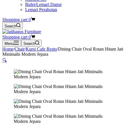
Bufet/Lemari Dapur
Lemari Perabotan
Shopping cart
0
Search
Shopping cart
0
Menu
Search
Home
/
Chair
/
Kursi Cafe Resto
/
Dining Chair Oval Rotan Hitam Jati
Minimalis Modern Jepara
🔍