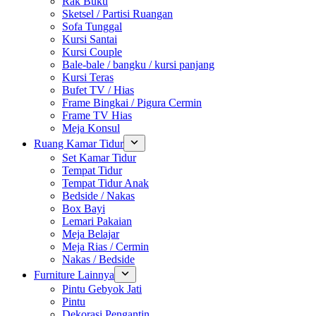
Rak Buku
Sketsel / Partisi Ruangan
Sofa Tunggal
Kursi Santai
Kursi Couple
Bale-bale / bangku / kursi panjang
Kursi Teras
Bufet TV / Hias
Frame Bingkai / Pigura Cermin
Frame TV Hias
Meja Konsul
Ruang Kamar Tidur
Set Kamar Tidur
Tempat Tidur
Tempat Tidur Anak
Bedside / Nakas
Box Bayi
Lemari Pakaian
Meja Belajar
Meja Rias / Cermin
Nakas / Bedside
Furniture Lainnya
Pintu Gebyok Jati
Pintu
Dekorasi Pengantin