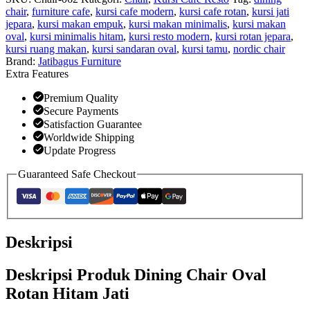
chair
,
furniture cafe
,
kursi cafe modern
,
kursi cafe rotan
,
kursi jati
jepara
,
kursi makan empuk
,
kursi makan minimalis
,
kursi makan
oval
,
kursi minimalis hitam
,
kursi resto modern
,
kursi rotan jepara
,
kursi ruang makan
,
kursi sandaran oval
,
kursi tamu
,
nordic chair
Brand:
Jatibagus Furniture
Extra Features
Premium Quality
Secure Payments
Satisfaction Guarantee
Worldwide Shipping
Update Progress
Guaranteed Safe Checkout
Deskripsi
Deskripsi Produk Dining Chair Oval
Rotan Hitam Jati